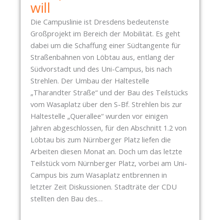
will
V
O
Die Campuslinie ist Dresdens bedeutenste
M
Großprojekt im Bereich der Mobilität. Es geht
1
dabei um die Schaffung einer Südtangente für
8
Straßenbahnen von Löbtau aus, entlang der
.
Südvorstadt und des Uni-Campus, bis nach
J
Strehlen. Der Umbau der Haltestelle
U
„Tharandter Straße“ und der Bau des Teilstücks
N
vom Wasaplatz über den S-Bf. Strehlen bis zur
I
Haltestelle „Querallee“ wurden vor einigen
2
Jahren abgeschlossen, für den Abschnitt 1.2 von
0
Löbtau bis zum Nürnberger Platz liefen die
2
Arbeiten diesen Monat an. Doch um das letzte
6
Teilstück vom Nürnberger Platz, vorbei am Uni-
:
Campus bis zum Wasaplatz entbrennen in
K
letzter Zeit Diskussionen. Stadträte der CDU
E
stellten den Bau des…
I