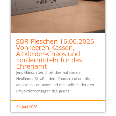
N
I
F
N
Ü
D
R
J
D
E
A
T
SBR Pieschen 16.06.2026 –
S
Z
Von leeren Kassen,
E
T
Altkleider-Chaos und
H
P
Fördermitteln für das
R
L
Ehrenamt
E
E
N
I
Jens Hänsch berichtet diesmal von der
A
T
Neuländer Straße, dem Chaos rund um die
M
E
Altkleider-Container und den vielleicht letzten
T
Projektförderungen des Jahres.
21. Juni 2026