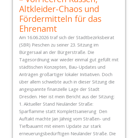
E
I
Altkleider-Chaos und
N
E
Fördermitteln für das
G
C
E
A
Ehrenamt
T
M
Am 16.06.2026 traf sich der Stadtbezirksbeirat
E
P
(SBR) Pieschen zu seiner 23. Sitzung im
X
U
Bürgersaal an der Bürgerstraße. Die
T
S
Tagesordnung war wieder einmal gut gefüllt mit
I
L
städtischen Konzepten, Bau-Updates und
L
I
Anträgen großartiger lokaler Initiativen. Doch
M
N
über allem schwebte auch in dieser Sitzung die
Ü
I
angespannte finanzielle Lage der Stadt
L
E
Dresden. Hier ist mein Bericht aus der Sitzung:
L
Z
1. Aktueller Stand Neuländer Straße:
E
Sparflamme statt Komplettsanierung Den
R
Auftakt machte Jan Jähnig vom Straßen- und
S
Tiefbauamt mit einem Update zur stark
T
erneuerungsbedürftigen Neuländer Straße. Die
Ö