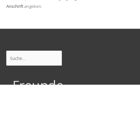
Anschrift
angeben.
Suchen
Freunde
Junge Pirat*innen Dresden
Neustadtpiraten
Piraten Sachsen
Piraten Leipzig