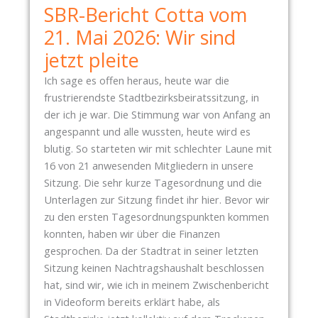
SBR-Bericht Cotta vom
.
0
21. Mai 2026: Wir sind
6
jetzt pleite
.
2
Ich sage es offen heraus, heute war die
0
frustrierendste Stadtbezirksbeiratssitzung, in
2
der ich je war. Die Stimmung war von Anfang an
6
angespannt und alle wussten, heute wird es
–
blutig. So starteten wir mit schlechter Laune mit
V
16 von 21 anwesenden Mitgliedern in unsere
O
Sitzung. Die sehr kurze Tagesordnung und die
N
Unterlagen zur Sitzung findet ihr hier. Bevor wir
L
zu den ersten Tagesordnungspunkten kommen
E
konnten, haben wir über die Finanzen
E
gesprochen. Da der Stadtrat in seiner letzten
R
Sitzung keinen Nachtragshaushalt beschlossen
E
hat, sind wir, wie ich in meinem Zwischenbericht
N
in Videoform bereits erklärt habe, als
K