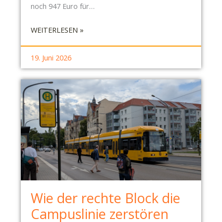
noch 947 Euro für…
:
WEITERLESEN »
S
B
19. Juni 2026
R
-
B
E
R
I
C
H
T
C
O
Wie der rechte Block die
T
T
Campuslinie zerstören
A