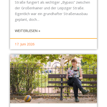
Straße fungiert als wichtiger „Bypass“ zwischen
R
der Großenhainer und der Leipziger Straße.
E
Eigentlich war ein grundhafter Straßenausbau
N
geplant, doch…
W
I
:
WEITERLESEN »
L
S
L
B
17. Juni 2026
R
P
I
E
S
C
H
E
N
1
6