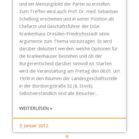
R
und ein Meinungsbild der Partei zu erstellen.
I
E
Zum Treffen wird auch Prof. Dr. med. Sebastian
L
N
Schellong erscheinen und in seiner Position als
L
T
Chefarzt und Geschäftsführer der DGA
N
S
Krankenhaus Dresden-Friedrichsstadt seine
I
C
Argumente zum Thema vorzutragen. Es wird
T
H
darüber diskutiert werden, welche Optionen für
Z
E
die Krankenhäuser bestehen und ob der
I
I
Bürgerentscheid darüber sinnvoll ist. Starten
S
D
wird die Veranstaltung am Freitag den 06.01. um
T
2
19:00 in den Räumen der Landesgeschäftsstelle
Ö
.
in der Borsbergstraße 32 (8. Stock).
F
0
Selbstverständlich sind alle Besucher…
F
E
:
WEITERLESEN »
N
P
T
I
L
5. Januar 2012
R
I
«
A