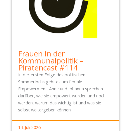
N
T
S
C
H
E
I
Frauen in der
D
Kommunalpolitik –
Piratencast #114
In der ersten Folge des politischen
Sommerlochs geht es um female
Empowerment. Anne und Johanna sprechen
darüber, wie sie empowert wurden und noch
werden, warum das wichtig ist und was sie
selbst weitergeben können.
14. Juli 2026