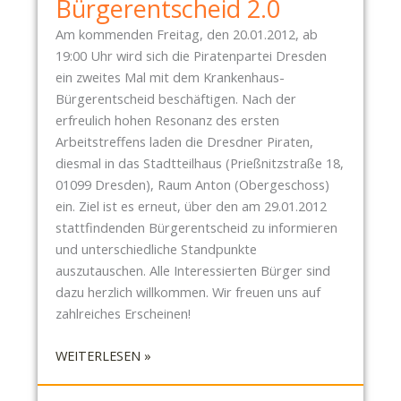
Bürgerentscheid 2.0
P
Am kommenden Freitag, den 20.01.2012, ab
A
19:00 Uhr wird sich die Piratenpartei Dresden
R
ein zweites Mal mit dem Krankenhaus-
T
Bürgerentscheid beschäftigen. Nach der
E
erfreulich hohen Resonanz des ersten
I
Arbeitstreffens laden die Dresdner Piraten,
D
diesmal in das Stadtteilhaus (Prießnitzstraße 18,
R
01099 Dresden), Raum Anton (Obergeschoss)
E
ein. Ziel ist es erneut, über den am 29.01.2012
S
stattfindenden Bürgerentscheid zu informieren
D
und unterschiedliche Standpunkte
E
auszutauschen. Alle Interessierten Bürger sind
N
dazu herzlich willkommen. Wir freuen uns auf
U
zahlreiches Erscheinen!
N
T
:
WEITERLESEN »
E
P
R
I