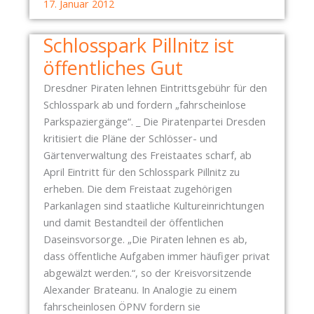
S
17. Januar 2012
R
T
A
Ü
Schlosspark Pillnitz ist
T
T
öffentliches Gut
E
Z
N
T
Dresdner Piraten lehnen Eintrittsgebühr für den
P
D
Schlosspark ab und fordern „fahrscheinlose
A
R
Parkspaziergänge“. _ Die Piratenpartei Dresden
R
E
kritisiert die Pläne der Schlösser- und
T
S
Gärtenverwaltung des Freistaates scharf, ab
E
D
April Eintritt für den Schlosspark Pillnitz zu
I
E
erheben. Die dem Freistaat zugehörigen
B
N
Parkanlagen sind staatliche Kultureinrichtungen
E
N
und damit Bestandteil der öffentlichen
R
A
Daseinsvorsorge. „Die Piraten lehnen es ab,
Ä
Z
dass öffentliche Aufgaben immer häufiger privat
T
I
abgewälzt werden.“, so der Kreisvorsitzende
Ü
F
Alexander Brateanu. In Analogie zu einem
B
R
fahrscheinlosen ÖPNV fordern sie