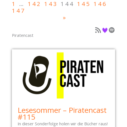
C
1
…
142
143
144
145
146
T
H
147
E
E
»
N
S
P
Podcast als Feed
Podcast auf Deezer
Podcast auf Spotify
G
A
U
Piratencast
R
T
T
E
I
B
E
R
Ä
T
Ü
B
Lesesommer – Piratencast
E
#115
R
In dieser Sonderfolge holen wir die Bücher raus!