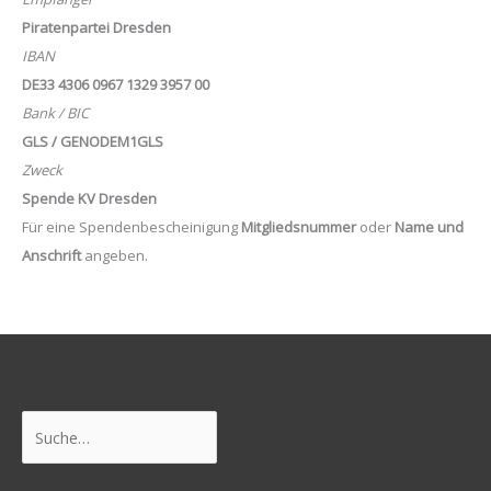
Piratenpartei Dresden
IBAN
DE33 4306 0967 1329 3957 00
Bank / BIC
GLS / GENODEM1GLS
Zweck
Spende KV Dresden
Für eine Spendenbescheinigung
Mitgliedsnummer
oder
Name und
Anschrift
angeben.
Suchen