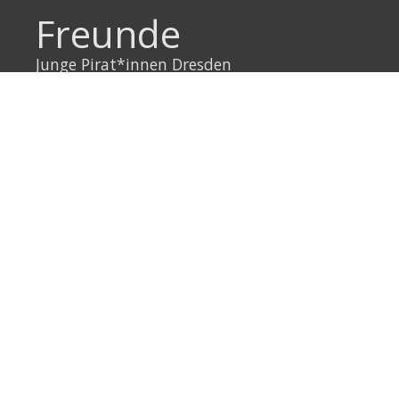
Freunde
Junge Pirat*innen Dresden
Neustadtpiraten
Piraten Sachsen
Piraten Leipzig
Rechtliches
Datenschutzerklärung
Impressum