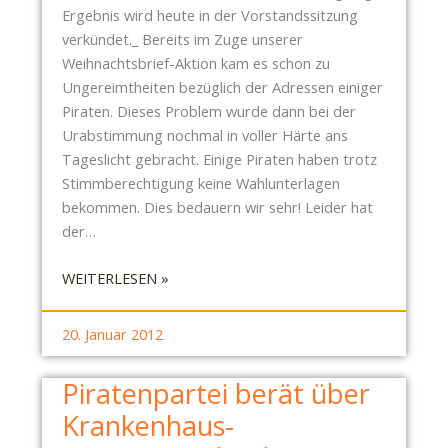
Ergebnis wird heute in der Vorstandssitzung
verkündet._ Bereits im Zuge unserer
Weihnachtsbrief-Aktion kam es schon zu
Ungereimtheiten bezüglich der Adressen einiger
Piraten. Dieses Problem wurde dann bei der
Urabstimmung nochmal in voller Härte ans
Tageslicht gebracht. Einige Piraten haben trotz
Stimmberechtigung keine Wahlunterlagen
bekommen. Dies bedauern wir sehr! Leider hat
der…
:
WEITERLESEN »
P
I
20. Januar 2012
R
A
Piratenpartei berät über
T
Krankenhaus-
E
N