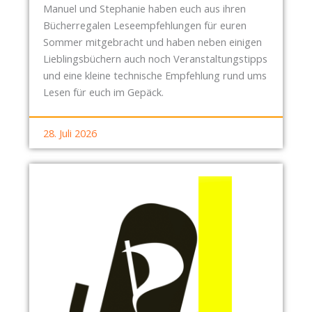
K
Manuel und Stephanie haben euch aus ihren
R
Bücherregalen Leseempfehlungen für euren
A
Sommer mitgebracht und haben neben einigen
N
Lieblingsbüchern auch noch Veranstaltungstipps
K
und eine kleine technische Empfehlung rund ums
E
Lesen für euch im Gepäck.
N
H
28. Juli 2026
A
U
S
-
B
Ü
R
G
E
R
E