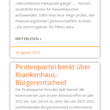
E
E
„fahrscheinlose Parkspaziergänge“. _ _ Anstatt
R
I
zusätzliche Kosten für Kassenhäuschen
K
aufzuwenden, sollte man neue Wege prüfen, den
R
Finanzierungsbedarf gemeinschaftlich zu lösen.
A
„Die Eintrittsgebühr für Pillnitz wäre…
N
K
:
WEITERLESEN »
E
S
N
C
16. Januar 2012
H
H
A
L
Piratenpartei berät über
U
O
S
Krankenhaus-
S
-
S
Bürgerentscheid
B
P
Ü
Die Piratenpartei Dresden lädt hiermit alle
A
R
Interessierten zum ersten Arbeitstreffen im Jahr
R
G
2012 ein. Das Ziel ist es, über den am 29.01.2012
K
E
stattfindenden Bürgerentscheid zu informieren
P