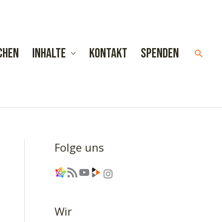
chen
Inhalte
Kontakt
Spenden
Such
Folge uns
Link
RSS-Feed
YouTube
Link
Instagram
Wir