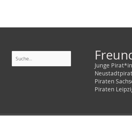
Freun
Suchen
Junge Pirat*
Neustadtpira
Piraten Sach
Piraten Leipzi