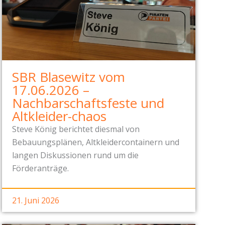
SBR Blasewitz vom
17.06.2026 –
Nachbarschaftsfeste und
Altkleider-chaos
Steve König berichtet diesmal von
Bebauungsplänen, Altkleidercontainern und
langen Diskussionen rund um die
Förderanträge.
21. Juni 2026