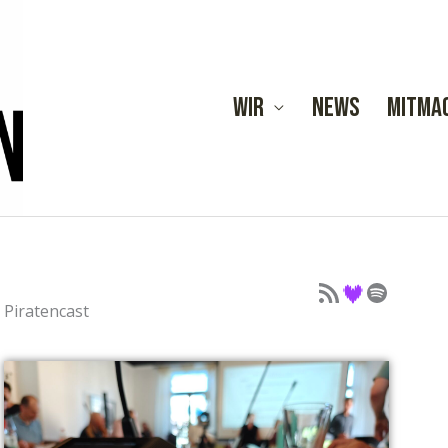
Wir
News
Mitma
Podcast als Feed
Podcast auf Deezer
Podcast auf Spotify
Piratencast