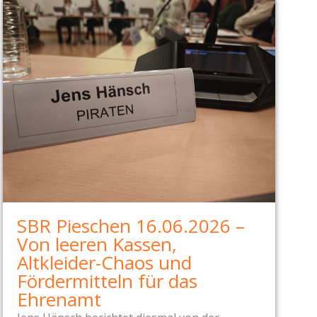
SBR Pieschen 16.06.2026 –
Von leeren Kassen,
Altkleider-Chaos und
Fördermitteln für das
Ehrenamt