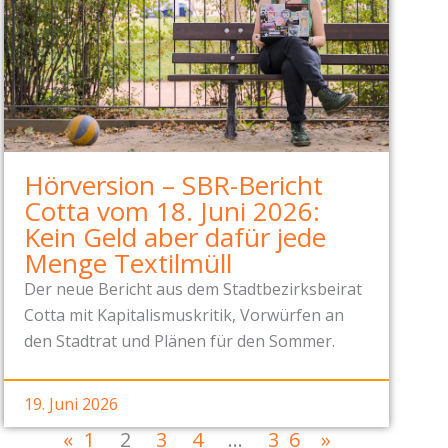
Hörversion – SBR-Bericht
Cotta vom 18. Juni 2026:
Kein Geld aber dafür jede
Menge Textilmüll
Der neue Bericht aus dem Stadtbezirksbeirat
Cotta mit Kapitalismuskritik, Vorwürfen an
den Stadtrat und Plänen für den Sommer.
19. Juni 2026
«
1
2
3
4
…
36
»