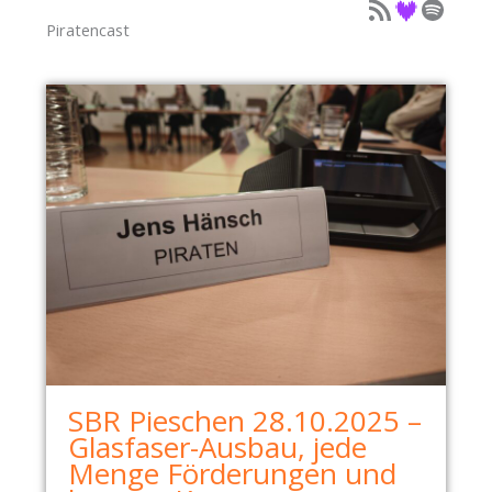
Podcast als Feed
Podcast auf Deezer
Podcast auf Spotify
Piratencast
SBR Pieschen 28.10.2025 –
Glasfaser-Ausbau, jede
Menge Förderungen und