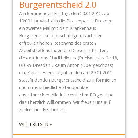
N
Bürgerentscheid 2.0
P
Am kommenden Freitag, den 20.01.2012, ab
A
19:00 Uhr wird sich die Piratenpartei Dresden
R
ein zweites Mal mit dem Krankenhaus-
T
Bürgerentscheid beschäftigen. Nach der
E
erfreulich hohen Resonanz des ersten
I
Arbeitstreffens laden die Dresdner Piraten,
D
diesmal in das Stadtteilhaus (Prießnitzstraße 18,
R
01099 Dresden), Raum Anton (Obergeschoss)
E
ein. Ziel ist es erneut, über den am 29.01.2012
S
stattfindenden Bürgerentscheid zu informieren
D
und unterschiedliche Standpunkte
E
auszutauschen. Alle Interessierten Bürger sind
N
dazu herzlich willkommen. Wir freuen uns auf
U
zahlreiches Erscheinen!
N
T
:
WEITERLESEN »
E
P
R