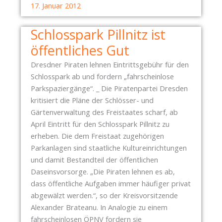
I
S
17. Januar 2012
R
T
A
Ü
Schlosspark Pillnitz ist
T
T
öffentliches Gut
E
Z
N
T
Dresdner Piraten lehnen Eintrittsgebühr für den
P
D
Schlosspark ab und fordern „fahrscheinlose
A
R
Parkspaziergänge“. _ Die Piratenpartei Dresden
R
E
kritisiert die Pläne der Schlösser- und
T
S
Gärtenverwaltung des Freistaates scharf, ab
E
D
April Eintritt für den Schlosspark Pillnitz zu
I
E
erheben. Die dem Freistaat zugehörigen
B
N
Parkanlagen sind staatliche Kultureinrichtungen
E
N
und damit Bestandteil der öffentlichen
R
A
Daseinsvorsorge. „Die Piraten lehnen es ab,
Ä
Z
dass öffentliche Aufgaben immer häufiger privat
T
I
abgewälzt werden.“, so der Kreisvorsitzende
Ü
F
Alexander Brateanu. In Analogie zu einem
B
R
fahrscheinlosen ÖPNV fordern sie