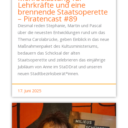
K
Lehrkräfte und eine
R
brennende Staatsoperette
A
– Piratencast #89
N
Diesmal reden Stephanie, Martin und Pascal
K
über die neuesten Entwicklungen rund um das
E
Thema Carolabrücke, geben Einblick in das neue
N
Maßnahmenpaket des Kultusministeriums,
H
bedauern das Schicksal der alten
A
Staatsoperette und zelebrieren das einjährige
U
Jubiläum von Anne im StaDDrat und unseren
S
neuen Stadtbezirksbeirät*innen.
-
B
17. Juni 2025
Ü
R
G
E
R
E