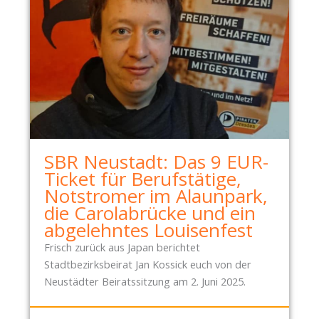
N
T
S
C
H
E
I
D
SBR Neustadt: Das 9 EUR-
Ticket für Berufstätige,
Notstromer im Alaunpark,
die Carolabrücke und ein
abgelehntes Louisenfest
Frisch zurück aus Japan berichtet
Stadtbezirksbeirat Jan Kossick euch von der
Neustädter Beiratssitzung am 2. Juni 2025.