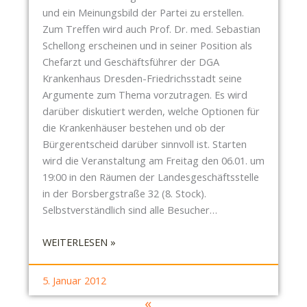
P
R
und ein Meinungsbild der Partei zu erstellen.
I
E
Zum Treffen wird auch Prof. Dr. med. Sebastian
L
N
Schellong erscheinen und in seiner Position als
L
T
Chefarzt und Geschäftsführer der DGA
N
S
Krankenhaus Dresden-Friedrichsstadt seine
I
C
Argumente zum Thema vorzutragen. Es wird
T
H
darüber diskutiert werden, welche Optionen für
Z
E
die Krankenhäuser bestehen und ob der
I
I
Bürgerentscheid darüber sinnvoll ist. Starten
S
D
wird die Veranstaltung am Freitag den 06.01. um
T
2
19:00 in den Räumen der Landesgeschäftsstelle
Ö
.
in der Borsbergstraße 32 (8. Stock).
F
0
Selbstverständlich sind alle Besucher…
F
E
:
WEITERLESEN »
N
P
T
I
L
5. Januar 2012
R
I
«