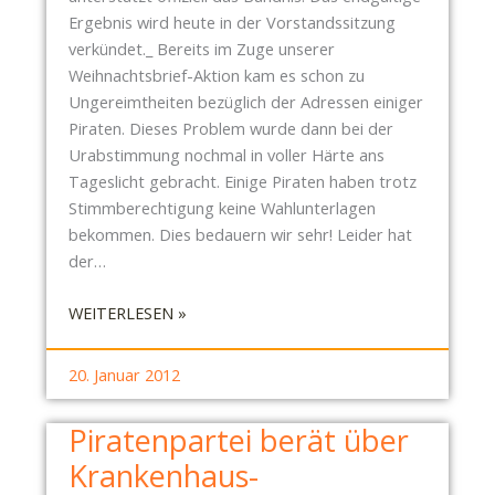
Ergebnis wird heute in der Vorstandssitzung
verkündet._ Bereits im Zuge unserer
Weihnachtsbrief-Aktion kam es schon zu
Ungereimtheiten bezüglich der Adressen einiger
Piraten. Dieses Problem wurde dann bei der
Urabstimmung nochmal in voller Härte ans
Tageslicht gebracht. Einige Piraten haben trotz
Stimmberechtigung keine Wahlunterlagen
bekommen. Dies bedauern wir sehr! Leider hat
der…
:
WEITERLESEN »
P
I
20. Januar 2012
R
A
Piratenpartei berät über
T
Krankenhaus-
E