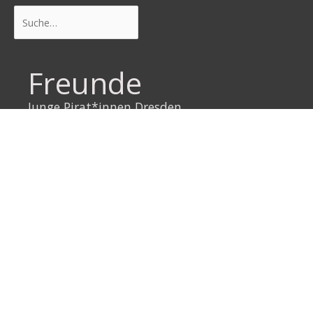
Suchen
Freunde
Junge Pirat*innen Dresden
Neustadtpiraten
Piraten Sachsen
Piraten Leipzig
Rechtliches
Datenschutzerklärung
Impressum