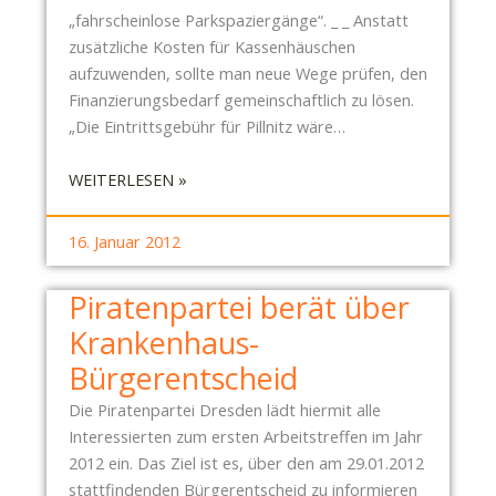
E
E
„fahrscheinlose Parkspaziergänge“. _ _ Anstatt
R
I
zusätzliche Kosten für Kassenhäuschen
K
aufzuwenden, sollte man neue Wege prüfen, den
R
Finanzierungsbedarf gemeinschaftlich zu lösen.
A
„Die Eintrittsgebühr für Pillnitz wäre…
N
K
:
WEITERLESEN »
E
S
N
C
16. Januar 2012
H
H
A
L
Piratenpartei berät über
U
O
S
Krankenhaus-
S
-
S
Bürgerentscheid
B
P
Ü
Die Piratenpartei Dresden lädt hiermit alle
A
R
Interessierten zum ersten Arbeitstreffen im Jahr
R
G
2012 ein. Das Ziel ist es, über den am 29.01.2012
K
E
stattfindenden Bürgerentscheid zu informieren