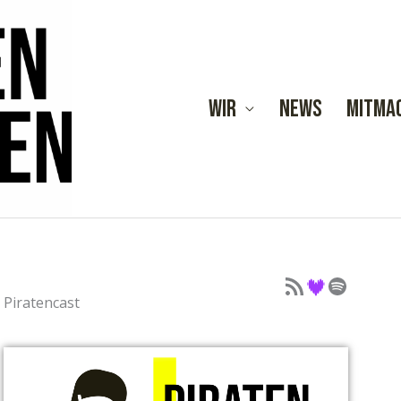
Wir
News
Mitma
Podcast als Feed
Podcast auf Deezer
Podcast auf Spotify
Piratencast