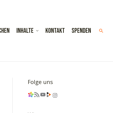
chen
Inhalte
Kontakt
Spenden
Such
Folge uns
Link
RSS-Feed
YouTube
Link
Instagram