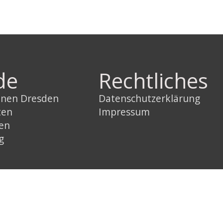
de
Rechtliches
innen Dresden
Datenschutzerklärung
ten
Impressum
sen
g
Link
Instagram
YouTube
Link