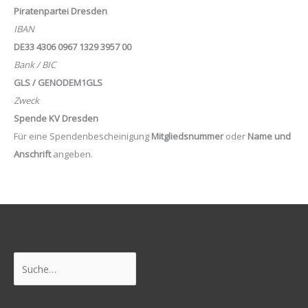
Piratenpartei Dresden
IBAN
DE33 4306 0967 1329 3957 00
Bank / BIC
GLS / GENODEM1GLS
Zweck
Spende KV Dresden
Für eine Spendenbescheinigung
Mitgliedsnummer
oder
Name und
Anschrift
angeben.
Suchen