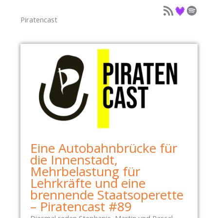
Podcast als Feed
Podcast auf Deezer
Podcast auf Spotify
Piratencast
Eine Autobahnbrücke für
die Innenstadt,
Mehrbelastung für
Lehrkräfte und eine
brennende Staatsoperette
– Piratencast #89
Diesmal reden Stephanie, Martin und Pascal