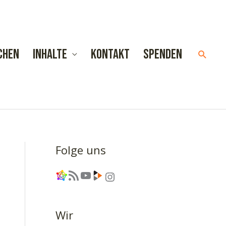
chen
Inhalte
Kontakt
Spenden
Such
Folge uns
Link
RSS-Feed
YouTube
Link
Instagram
Wir