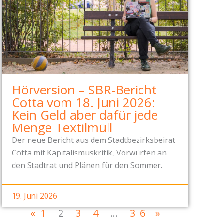
Hörversion – SBR-Bericht
Cotta vom 18. Juni 2026:
Kein Geld aber dafür jede
Menge Textilmüll
Der neue Bericht aus dem Stadtbezirksbeirat
Cotta mit Kapitalismuskritik, Vorwürfen an
den Stadtrat und Plänen für den Sommer.
19. Juni 2026
«
1
2
3
4
…
36
»