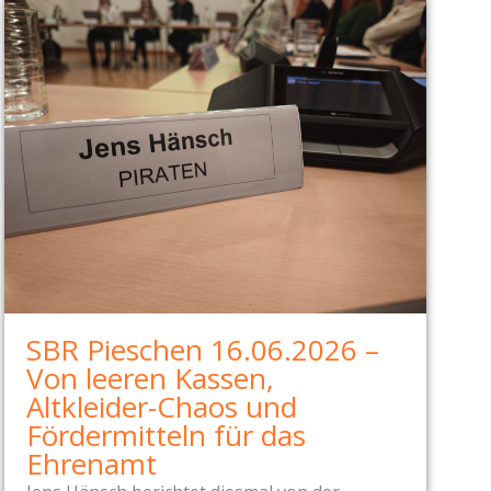
SBR Pieschen 16.06.2026 –
Von leeren Kassen,
Altkleider-Chaos und
Fördermitteln für das
Ehrenamt