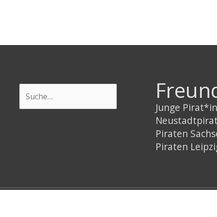
Freun
Suchen
Junge Pirat*
Neustadtpira
Piraten Sach
Piraten Leipzi