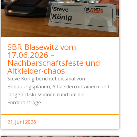
SBR Blasewitz vom
17.06.2026 –
Nachbarschaftsfeste und
Altkleider-chaos
Steve König berichtet diesmal von
Bebauungsplänen, Altkleidercontainern und
langen Diskussionen rund um die
Förderanträge.
21. Juni 2026