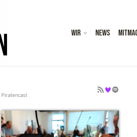
Wir
News
Mitma
Podcast als Feed
Podcast auf Deezer
Podcast auf Spotify
Piratencast