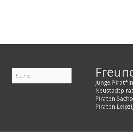
Freun
Suchen
Junge Pirat*
Neustadtpira
Piraten Sach
Piraten Leipzi