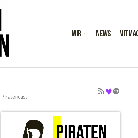
Wir
News
Mitma
Podcast als Feed
Podcast auf Deezer
Podcast auf Spotify
Piratencast