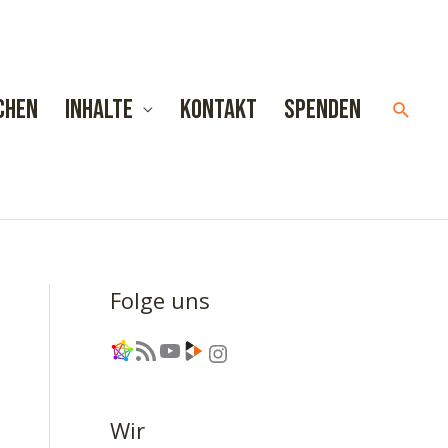
chen
Inhalte
Kontakt
Spenden
Such
Folge uns
Link
RSS-Feed
YouTube
Link
Instagram
Wir