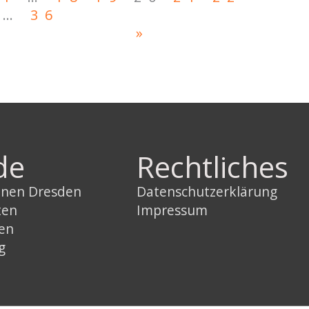
…
36
»
de
Rechtliches
innen Dresden
Datenschutzerklärung
ten
Impressum
sen
g