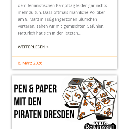
U
dem feministischen Kampftag leider gar nichts
R
mehr zu tun. Dass oftmals männliche Politiker
B
am 8. März in Fußgängerzonen Blümchen
O
verteilen, sehen wir mit gemischten Gefühlen.
,
Natürlich hat sich in den letzten…
J
O
:
WEITERLESEN »
B
P
C
A
A
8. März 2026
P
F
I
E
E
,
R
K
K
U
A
L
N
T
N
U
S
R