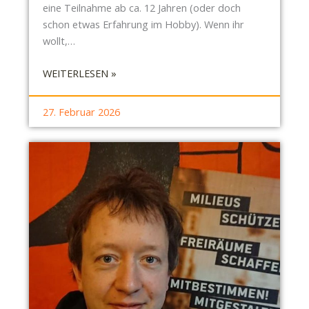
E
eine Teilnahme ab ca. 12 Jahren (oder doch
O
C
schon etwas Erfahrung im Hobby). Wenn ihr
R
H
wollt,…
G
T
U
I
:
WEITERLESEN »
N
G
P
G
U
O
27. Februar 2026
N
L
G
I
N
T
I
I
C
K
H
I
T
M
R
O
L
L
E