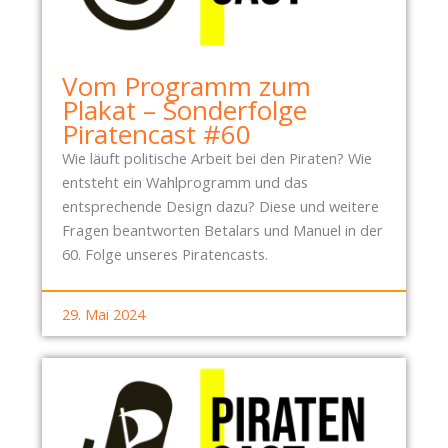
A
S
W
Vom Programm zum
E
Plakat – Sonderfolge
G
Piratencast #60
?
Wie läuft politische Arbeit bei den Piraten? Wie
entsteht ein Wahlprogramm und das
entsprechende Design dazu? Diese und weitere
Fragen beantworten Betalars und Manuel in der
60. Folge unseres Piratencasts.
29. Mai 2024