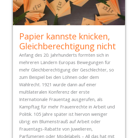
E
N
1
0
Papier kannste knicken,
.
0
Gleichberechtigung nicht
3
Anfang des 20. Jahrhunderts formten sich in
.
mehreren Ländern Europas Bewegungen für
2
mehr Gleichberechtigung der Geschlechter, so
0
zum Beispiel bei den Löhnen oder dem
2
Wahlrecht. 1921 wurde dann auf einer
6
multilateralen Konferenz der erste
–
Internationale Frauentag ausgerufen, als
Kampftag für mehr Frauenrechte in Arbeit und
B
Politik. 105 Jahre später ist hiervon weniger
A
übrig: ein Blumenstrauß auf Arbeit oder
U
Frauentags-Rabatte von Juwelieren,
T
Parfümerien oder Modelabels – All das hat mit