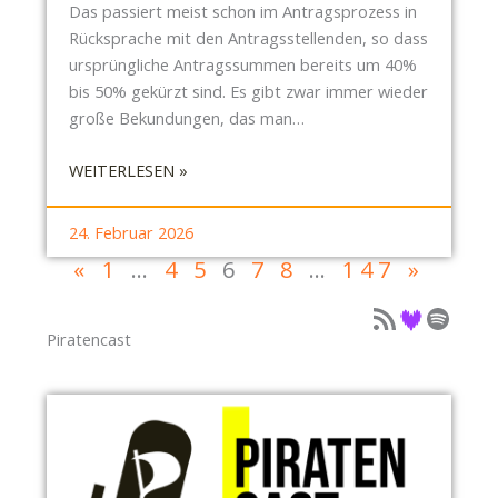
R
Das passiert meist schon im Antragsprozess in
H
Rücksprache mit den Antragsstellenden, so dass
A
ursprüngliche Antragssummen bereits um 40%
N
bis 50% gekürzt sind. Es gibt zwar immer wieder
D
große Bekundungen, das man…
L
U
:
WEITERLESEN »
N
S
G
B
24. Februar 2026
E
R
«
1
…
4
5
6
7
8
…
147
»
N
N
I
E
Podcast als Feed
Podcast auf Deezer
Podcast auf Spotify
N
U
Piratencast
D
S
E
T
R
A
S
D
T
T
A
: