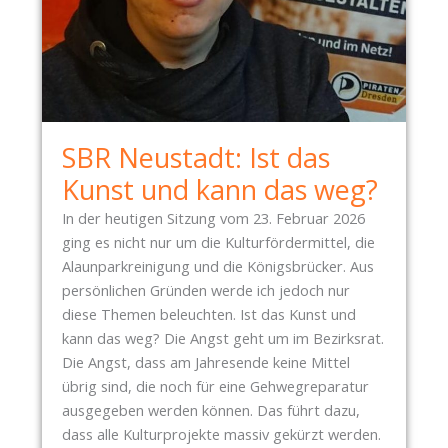
N
S
P
I
E
L
SBR Neustadt: Ist das
:
Kunst und kann das weg?
H
A
In der heutigen Sitzung vom 23. Februar 2026
U
ging es nicht nur um die Kulturfördermittel, die
S
Alaunparkreinigung und die Königsbrücker. Aus
H
persönlichen Gründen werde ich jedoch nur
A
diese Themen beleuchten. Ist das Kunst und
L
kann das weg? Die Angst geht um im Bezirksrat.
T
Die Angst, dass am Jahresende keine Mittel
S
übrig sind, die noch für eine Gehwegreparatur
V
ausgegeben werden können. Das führt dazu,
E
dass alle Kulturprojekte massiv gekürzt werden.