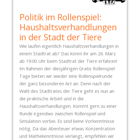
T
U
E
N
Politik im Rollenspiel:
K
D
N
Haushaltsverhandlungen
E
I
I
in der Stadt der Tiere
C
N
K
Wie laufen eigentlich Haushaltsverhandlungen in
E
E
einem Stadtrat ab? Das könnt ihr am 26. März
F
N
ab 19:00 Uhr beim Stadtrat der Tiere erfahren!
Ä
,
Im Rahmen der diesjährigen Gratis Rollenspiel
K
G
Tage bieten wir wieder eine Rollenspielrunde
A
L
der ganz besonderen Art an. Denn nach der
L
E
Wahl des Stadtrates der Tiere geht es nun an
I
I
die praktische Arbeit und in die
E
C
Haushaltsverhandlungen. Kommt gern zu einer
N
H
Runde irgendwo zwischen Rollenspiel und
E
B
Simulation vorbei. Es sind keine Vorkenntnisse
N
E
nötig. Da das Abenteuer etwas Konzentration
T
R
und Mathekenntnisse verlangt, empfehlen wir
S