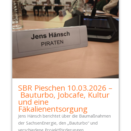
L
E
I
D
E
R
-
C
H
A
O
S
SBR Pieschen 10.03.2026 –
Bauturbo, Jobcafe, Kultur
und eine
Fäkalienentsorgung
Jens Hänsch berichtet über die Baumaßnahmen
der SachsenEnergie, den „Bauturbo“ und
verschiedene Projektförderungen.