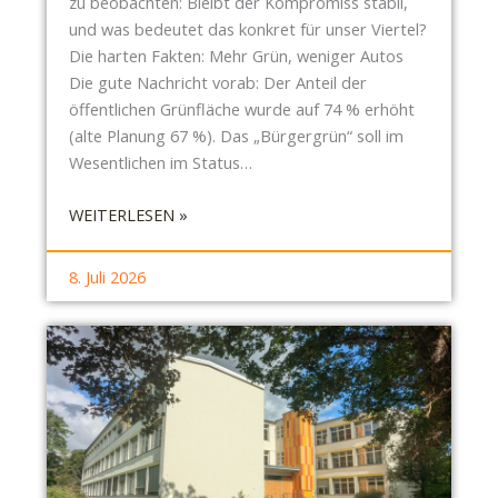
zu beobachten: Bleibt der Kompromiss stabil,
I
und was bedeutet das konkret für unser Viertel?
N
Die harten Fakten: Mehr Grün, weniger Autos
D
Die gute Nachricht vorab: Der Anteil der
E
öffentlichen Grünfläche wurde auf 74 % erhöht
U
(alte Planung 67 %). Das „Bürgergrün“ soll im
T
Wesentlichen im Status…
I
G
:
WEITERLESEN »
E
S
D
O
8. Juli 2026
R
N
O
D
H
E
U
R
N
-
G
S
B
R