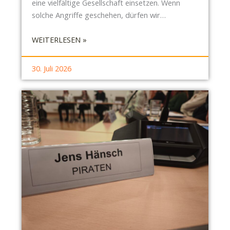
eine vielfältige Gesellschaft einsetzen. Wenn
solche Angriffe geschehen, dürfen wir…
:
WEITERLESEN »
E
I
30. Juli 2026
N
E
T
O
T
E
R
A
T
T
E
I
M