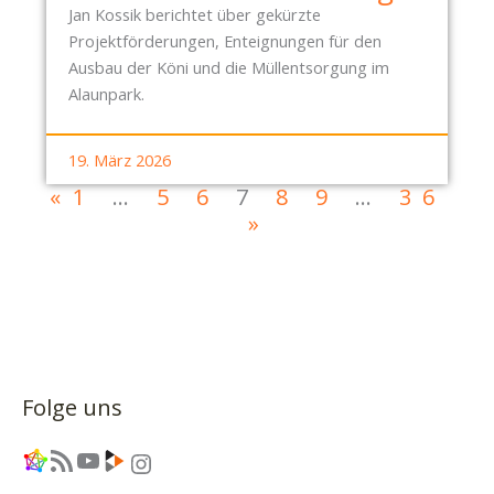
Jan Kossik berichtet über gekürzte
Projektförderungen, Enteignungen für den
Ausbau der Köni und die Müllentsorgung im
Alaunpark.
19. März 2026
«
1
…
5
6
7
8
9
…
36
»
Folge uns
Link
RSS-Feed
YouTube
Link
Instagram