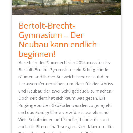
-
B
E
Bertolt-Brecht-
R
I
Gymnasium – Der
C
Neubau kann endlich
H
beginnen!
T
:
Bereits in den Sommerferien 2024 musste das
Bertolt-Brecht-Gymnasium sein Schulgelände
Z
räumen und in den Ausweichstandort auf dem
W
Terassenufer umziehen, um Platz für den Abriss
I
und Neubau der zwei Schulgebäude zu machen.
S
Doch seit dem hat sich kaum was getan. Die
C
Zugänge zu den Gebäuden wurden zugenagelt
H
und das Schulgelände verwilderte zunehmend.
E
Viele Schülerinnen und Schüler, Lehrkräfte und
N
auch die Elternschaft sorgten sich daher um die
P