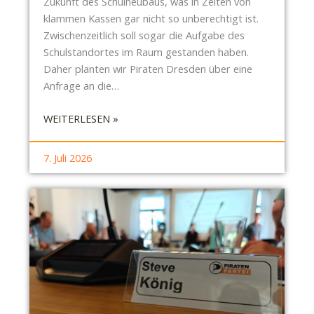
Zukunft des Schulneubaus, was in Zeiten von
A
klammen Kassen gar nicht so unberechtigt ist.
R
Zwischenzeitlich soll sogar die Aufgabe des
K
Schulstandortes im Raum gestanden haben.
-
Daher planten wir Piraten Dresden über eine
I
Anfrage an die…
D
Y
:
WEITERLESEN »
L
B
L
E
7. Juli 2026
U
R
N
T
D
O
„
L
F
T
O
-
R
B
S
R
C
E
H