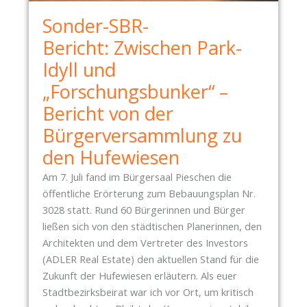
B
Sonder-SBR-
R
I
Bericht: Zwischen Park-
E
Idyll und
F
„Forschungsbunker“ –
K
A
Bericht von der
S
Bürgerversammlung zu
T
den Hufewiesen
E
N
Am 7. Juli fand im Bürgersaal Pieschen die
I
öffentliche Erörterung zum Bebauungsplan Nr.
S
3028 statt. Rund 60 Bürgerinnen und Bürger
T
ließen sich von den städtischen Planerinnen, den
E
Architekten und dem Vertreter des Investors
I
(ADLER Real Estate) den aktuellen Stand für die
N
Zukunft der Hufewiesen erläutern. Als euer
E
Stadtbezirksbeirat war ich vor Ort, um kritisch
E