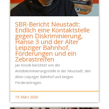
S
N
C
H
A
SBR-Bericht Neustadt:
F
Endlich eine Kontaktstelle
T
gegen Diskriminierung,
S
Hanse 3 und der Alter
F
Leipziger Bahnhof,
E
Förderungen und ein
S
Zebrastreifen
T
Jan Kossik berichtet von der
E
Antidiskriminierungsstelle in der Neustadt, den
U
Alten Leipziger Bahnhof und einigen
N
Förderanträgen.
D
A
L
19. März 2026
T
K