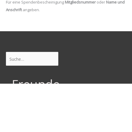
Für eine Spendenbescheinigung
Mitgliedsnummer
oder
Name und
Anschrift
angeben.
Suchen
Freunde
Junge Pirat*innen Dresden
Neustadtpiraten
Piraten Sachsen
Piraten Leipzig