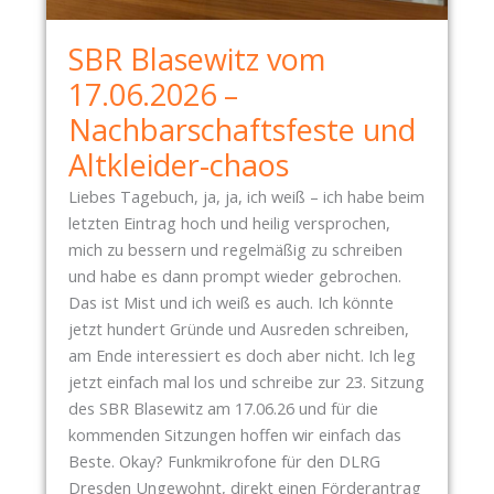
C
U
H
SBR Blasewitz vom
N
T
G
17.06.2026 –
-
S
G
Nachbarschaftsfeste und
B
Y
Altkleider-chaos
U
M
N
N
Liebes Tagebuch, ja, ja, ich weiß – ich habe beim
K
A
letzten Eintrag hoch und heilig versprochen,
E
S
mich zu bessern und regelmäßig zu schreiben
R
I
und habe es dann prompt wieder gebrochen.
“
U
Das ist Mist und ich weiß es auch. Ich könnte
–
M
jetzt hundert Gründe und Ausreden schreiben,
B
–
am Ende interessiert es doch aber nicht. Ich leg
E
D
jetzt einfach mal los und schreibe zur 23. Sitzung
R
E
des SBR Blasewitz am 17.06.26 und für die
I
R
kommenden Sitzungen hoffen wir einfach das
C
N
Beste. Okay? Funkmikrofone für den DLRG
H
E
Dresden Ungewohnt, direkt einen Förderantrag