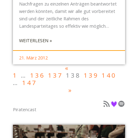
Nachfragen zu einzelnen Anträgen beantwortet
R
werden könnten, damit wir alle gut vorbereitet
G
sind und der zeitliche Rahmen des
A
Landesparteitages so effektiv wie möglich…
N
G
:
WEITERLESEN »
F
E
Ü
I
R
21. März 2012
N
E
«
L
I
1
…
136
137
138
139
140
A
N
…
147
D
E
»
U
N
N
Podcast als Feed
Podcast auf Deezer
Podcast auf Spotify
F
G
R
Piratencast
Z
E
U
I
M
E
A