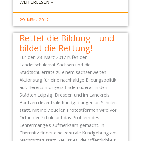
:
WEITERLESEN »
S
T
29. März 2012
A
M
Rettet die Bildung – und
M
bildet die Rettung!
T
I
Für den 28. März 2012 rufen der
S
Landesschülerrat Sachsen und die
C
Stadtschülerräte zu einem sachsenweiten
H
Aktionstag für eine nachhaltige Bildungspolitik
I
auf. Bereits morgens finden überall in den
M
Städten Leipzig, Dresden und im Landkreis
N
Bautzen dezentrale Kundgebungen an Schulen
E
statt. Mit individuellen Protestformen wird vor
U
Ort in der Schule auf das Problem des
S
Lehrermangels aufmerksam gemacht. In
T
Chemnitz findet eine zentrale Kundgebung am
Ä
Nachmittag statt. Ziel ist es, die Öffentlichkeit