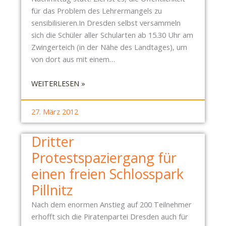
D
für das Problem des Lehrermangels zu
T
sensibilisieren.In Dresden selbst versammeln
E
sich die Schüler aller Schularten ab 15.30 Uhr am
R
Zwingerteich (in der Nähe des Landtages), um
D
von dort aus mit einem…
I
E
:
WEITERLESEN »
C
R
H
E
27. März 2012
L
T
T
Dritter
E
Protestspaziergang für
T
D
einen freien Schlosspark
I
Pillnitz
E
B
Nach dem enormen Anstieg auf 200 Teilnehmer
I
erhofft sich die Piratenpartei Dresden auch für