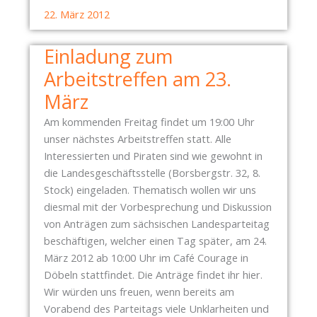
R
E
22. März 2012
I
T
T
T
Einladung zum
T
U
Arbeitstreffen am 23.
E
N
R
G
März
P
!
Am kommenden Freitag findet um 19:00 Uhr
R
unser nächstes Arbeitstreffen statt. Alle
O
Interessierten und Piraten sind wie gewohnt in
T
die Landesgeschäftsstelle (Borsbergstr. 32, 8.
E
Stock) eingeladen. Thematisch wollen wir uns
S
diesmal mit der Vorbesprechung und Diskussion
T
von Anträgen zum sächsischen Landesparteitag
S
beschäftigen, welcher einen Tag später, am 24.
P
März 2012 ab 10:00 Uhr im Café Courage in
A
Döbeln stattfindet. Die Anträge findet ihr hier.
Z
Wir würden uns freuen, wenn bereits am
I
Vorabend des Parteitags viele Unklarheiten und
E