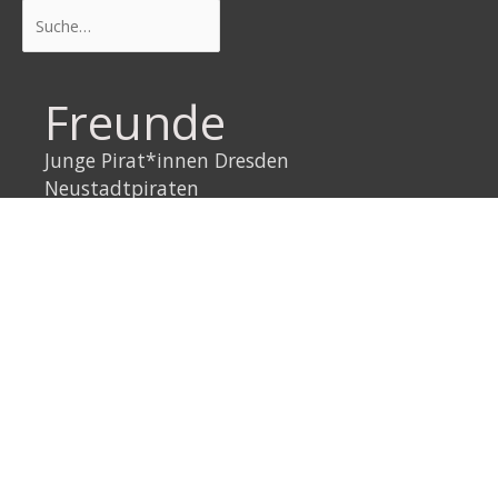
Suchen
Freunde
Junge Pirat*innen Dresden
Neustadtpiraten
Piraten Sachsen
Piraten Leipzig
Rechtliches
Datenschutzerklärung
Impressum