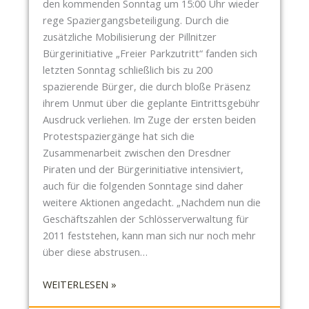
L
den kommenden Sonntag um 15:00 Uhr wieder
D
rege Spaziergangsbeteiligung. Durch die
U
zusätzliche Mobilisierung der Pillnitzer
N
Bürgerinitiative „Freier Parkzutritt“ fanden sich
G
letzten Sonntag schließlich bis zu 200
–
spazierende Bürger, die durch bloße Präsenz
U
ihrem Unmut über die geplante Eintrittsgebühr
N
Ausdruck verliehen. Im Zuge der ersten beiden
D
Protestspaziergänge hat sich die
B
Zusammenarbeit zwischen den Dresdner
I
Piraten und der Bürgerinitiative intensiviert,
L
auch für die folgenden Sonntage sind daher
D
weitere Aktionen angedacht. „Nachdem nun die
E
Geschäftszahlen der Schlösserverwaltung für
T
2011 feststehen, kann man sich nur noch mehr
D
über diese abstrusen…
I
:
E
WEITERLESEN »
D
R