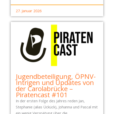
M
Z
Ä
27. Januar 2026
R
Z
Jugendbeteiligung, ÖPNV-
Intrigen und Updates von
der Carolabrücke –
Piratencast #101
In der ersten Folge des Jahres reden Jan,
Stephanie (alias Ückück), Johanna und Pascal mit
ein wenig Verspätung über die