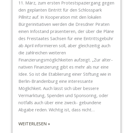
U
11. März, zum ersten Protestspaziergang gegen
R
M
den geplanten Eintritt für den Schlosspark
D
S
Pillnitz auf. In Kooperation mit den lokalen
E
T
Bürgerinitiativen werden die Dresdner Piraten
R
A
einen Infostand präsentieren, der über die Pläne
U
D
des Freistaates Sachsen für eine Eintrittsgebühr
N
T
ab April informieren soll, aber gleichzeitig auch
G
R
die zahlreichen weiteren
E
A
Finanzierungsmöglichkeiten aufzeigt. „Zur alter-
N
T
nativen Finanzierung gibt es mehr als nur eine
A
U
Idee. So ist die Etablierung einer Stiftung wie in
U
N
Berlin-Brandenburg eine interessante
F
D
Möglichkeit. Auch lässt sich über bessere
S
Z
Vermarktung, Spenden und Sponsoring, oder
T
U
notfalls auch über eine zweck- gebundene
E
M
Abgabe reden. Wichtig ist, dass nicht…
L
N
L
:
A
WEITERLESEN »
E
F
C