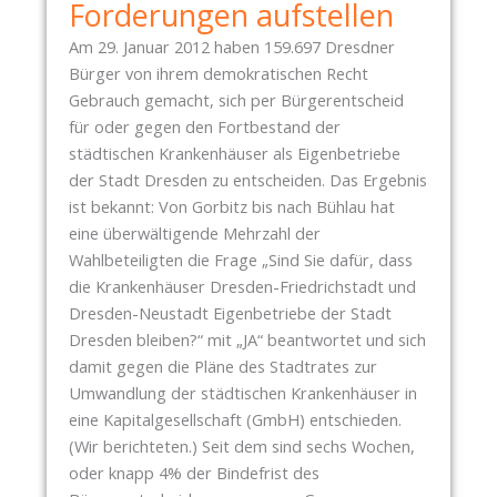
R
Forderungen aufstellen
P
Am 29. Januar 2012 haben 159.697 Dresdner
R
Bürger von ihrem demokratischen Recht
O
Gebrauch gemacht, sich per Bürgerentscheid
T
für oder gegen den Fortbestand der
E
städtischen Krankenhäuser als Eigenbetriebe
S
der Stadt Dresden zu entscheiden. Das Ergebnis
T
ist bekannt: Von Gorbitz bis nach Bühlau hat
-
eine überwältigende Mehrzahl der
S
Wahlbeteiligten die Frage „Sind Sie dafür, dass
P
die Krankenhäuser Dresden-Friedrichstadt und
A
Dresden-Neustadt Eigenbetriebe der Stadt
Z
Dresden bleiben?“ mit „JA“ beantwortet und sich
I
damit gegen die Pläne des Stadtrates zur
E
Umwandlung der städtischen Krankenhäuser in
R
eine Kapitalgesellschaft (GmbH) entschieden.
G
(Wir berichteten.) Seit dem sind sechs Wochen,
A
oder knapp 4% der Bindefrist des
N