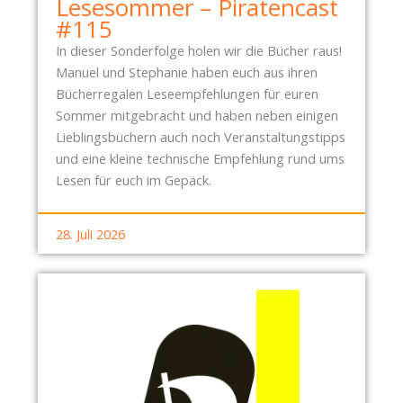
R
Lesesommer – Piratencast
R
E
#115
O
F
In dieser Sonderfolge holen wir die Bücher raus!
T
F
Manuel und Stephanie haben euch aus ihren
E
E
Bücherregalen Leseempfehlungen für euren
S
N
Sommer mitgebracht und haben neben einigen
T
Lieblingsbüchern auch noch Veranstaltungstipps
S
und eine kleine technische Empfehlung rund ums
P
Lesen für euch im Gepäck.
A
Z
28. Juli 2026
I
E
R
G
A
N
G
D