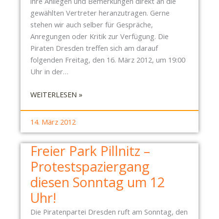
ihre Anliegen und Bemerkungen direkt an die
E
U
gewählten Vertreter heranzutragen. Gerne
W
M
stehen wir auch selber für Gespräche,
O
1
Anregungen oder Kritik zur Verfügung. Die
N
5
Piraten Dresden treffen sich am darauf
N
:
folgenden Freitag, den 16. März 2012, um 19:00
E
0
Uhr in der…
N
0
–
U
:
WEITERLESEN »
W
H
E
I
R
I
R
14. März 2012
!
N
M
L
Ü
Freier Park Pillnitz –
A
S
Protestspaziergang
D
S
U
diesen Sonntag um 12
E
N
N
Uhr!
G
F
Z
Die Piratenpartei Dresden ruft am Sonntag, den
O