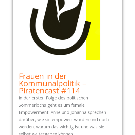
I
E
S
E
N
S
O
N
N
T
Frauen in der
A
Kommunalpolitik –
G
Piratencast #114
U
M
In der ersten Folge des politischen
1
Sommerlochs geht es um female
2
Empowerment. Anne und Johanna sprechen
U
darüber, wie sie empowert wurden und noch
H
werden, warum das wichtig ist und was sie
R
selbst weitergeben können.