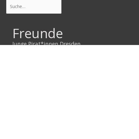
Suchen
Freunde
Junge Pirat*innen Dresden
Neustadtpiraten
Piraten Sachsen
Piraten Leipzig
Rechtliches
Datenschutzerklärung
Impressum