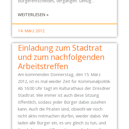
Bürgerentscheides, vergangen. Genug…
G
I
:
WEITERLESEN »
N
B
P
Ü
I
14. März 2012
R
L
G
L
Einladung zum Stadtrat
E
N
und zum nachfolgenden
R
I
E
Arbeitstreffen
T
N
Z
Am kommenden Donnerstag, den 15. März
T
–
2012, ist es mal wieder Zeit für Kommunalpolitik.
S
S
Ab 16:00 Uhr tagt im Kulturathaus der Dresdner
C
O
Stadtrat. Wie immer ist auch diese Sitzung
H
N
öffentlich, sodass jeder Bürger dabei zusehen
E
N
kann. Auch die Piraten sind, obwohl wir noch
I
T
nicht aktiv mitmachen dürfen, wieder dabei. Wir
D
A
laden alle Bürger ein, es uns gleich zu tun, und
G
G