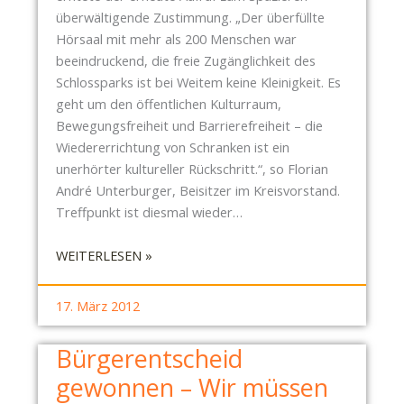
überwältigende Zustimmung. „Der überfüllte
Hörsaal mit mehr als 200 Menschen war
beeindruckend, die freie Zugänglichkeit des
Schlossparks ist bei Weitem keine Kleinigkeit. Es
geht um den öffentlichen Kulturraum,
Bewegungsfreiheit und Barrierefreiheit – die
Wiedererrichtung von Schranken ist ein
unerhörter kultureller Rückschritt.“, so Florian
André Unterburger, Beisitzer im Kreisvorstand.
Treffpunkt ist diesmal wieder…
:
WEITERLESEN »
Z
W
17. März 2012
E
I
Bürgerentscheid
T
gewonnen – Wir müssen
E