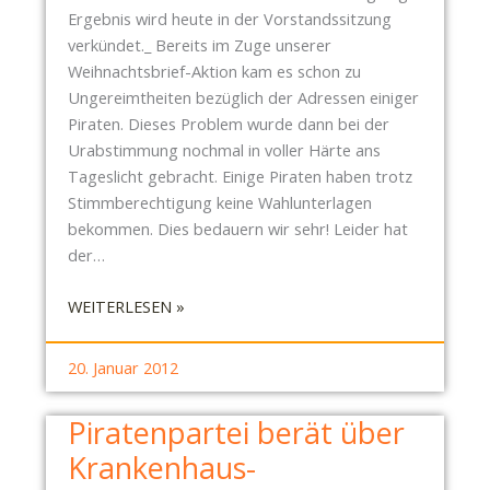
Ergebnis wird heute in der Vorstandssitzung
verkündet._ Bereits im Zuge unserer
Weihnachtsbrief-Aktion kam es schon zu
Ungereimtheiten bezüglich der Adressen einiger
Piraten. Dieses Problem wurde dann bei der
Urabstimmung nochmal in voller Härte ans
Tageslicht gebracht. Einige Piraten haben trotz
Stimmberechtigung keine Wahlunterlagen
bekommen. Dies bedauern wir sehr! Leider hat
der…
:
WEITERLESEN »
P
I
20. Januar 2012
R
A
Piratenpartei berät über
T
Krankenhaus-
E
N