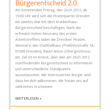
Bürgerentscheid 2.0
P
Am kommenden Freitag, den 20.01.2012, ab
A
19:00 Uhr wird sich die Piratenpartei Dresden
R
ein zweites Mal mit dem Krankenhaus-
T
Bürgerentscheid beschäftigen. Nach der
E
erfreulich hohen Resonanz des ersten
I
Arbeitstreffens laden die Dresdner Piraten,
D
diesmal in das Stadtteilhaus (Prießnitzstraße 18,
R
01099 Dresden), Raum Anton (Obergeschoss)
E
ein. Ziel ist es erneut, über den am 29.01.2012
S
stattfindenden Bürgerentscheid zu informieren
D
und unterschiedliche Standpunkte
E
auszutauschen. Alle Interessierten Bürger sind
N
dazu herzlich willkommen. Wir freuen uns auf
U
zahlreiches Erscheinen!
N
T
:
WEITERLESEN »
E
P
R
I