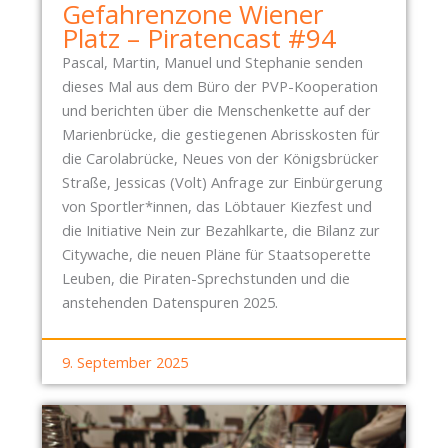
K
Gefahrenzone Wiener
R
Platz – Piratencast #94
A
Pascal, Martin, Manuel und Stephanie senden
N
dieses Mal aus dem Büro der PVP-Kooperation
K
und berichten über die Menschenkette auf der
E
Marienbrücke, die gestiegenen Abrisskosten für
N
die Carolabrücke, Neues von der Königsbrücker
H
Straße, Jessicas (Volt) Anfrage zur Einbürgerung
A
von Sportler*innen, das Löbtauer Kiezfest und
U
die Initiative Nein zur Bezahlkarte, die Bilanz zur
S
Citywache, die neuen Pläne für Staatsoperette
-
Leuben, die Piraten-Sprechstunden und die
B
anstehenden Datenspuren 2025.
Ü
R
9. September 2025
G
E
R
E