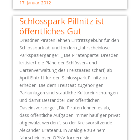
S
17. Januar 2012
R
T
A
Ü
Schlosspark Pillnitz ist
T
T
öffentliches Gut
E
Z
N
T
Dresdner Piraten lehnen Eintrittsgebühr für den
P
D
Schlosspark ab und fordern „fahrscheinlose
A
R
Parkspaziergänge“. _ Die Piratenpartei Dresden
R
E
kritisiert die Pläne der Schlösser- und
T
S
Gärtenverwaltung des Freistaates scharf, ab
E
D
April Eintritt für den Schlosspark Pillnitz zu
I
E
erheben. Die dem Freistaat zugehörigen
B
N
Parkanlagen sind staatliche Kultureinrichtungen
E
N
und damit Bestandteil der öffentlichen
R
A
Daseinsvorsorge. „Die Piraten lehnen es ab,
Ä
Z
dass öffentliche Aufgaben immer häufiger privat
T
I
abgewälzt werden.“, so der Kreisvorsitzende
Ü
F
Alexander Brateanu. In Analogie zu einem
B
R
fahrscheinlosen ÖPNV fordern sie