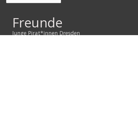
Freunde
Junge Pirat*innen Dresden
Neustadtpiraten
Piraten Sachsen
Piraten Leipzig
Rechtliches
Datenschutzerklärung
Impressum