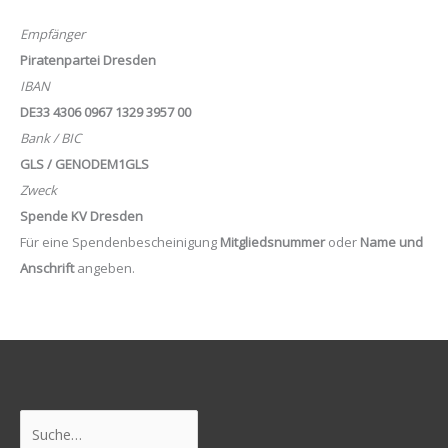
Empfänger
Piratenpartei Dresden
IBAN
DE33 4306 0967 1329 3957 00
Bank / BIC
GLS / GENODEM1GLS
Zweck
Spende KV Dresden
Für eine Spendenbescheinigung
Mitgliedsnummer
oder
Name und
Anschrift
angeben.
Suchen