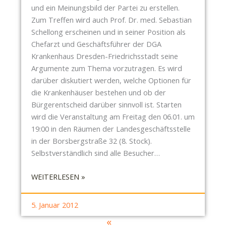
R
und ein Meinungsbild der Partei zu erstellen.
I
E
Zum Treffen wird auch Prof. Dr. med. Sebastian
L
N
Schellong erscheinen und in seiner Position als
L
T
Chefarzt und Geschäftsführer der DGA
N
S
Krankenhaus Dresden-Friedrichsstadt seine
I
C
Argumente zum Thema vorzutragen. Es wird
T
H
darüber diskutiert werden, welche Optionen für
Z
E
die Krankenhäuser bestehen und ob der
I
I
Bürgerentscheid darüber sinnvoll ist. Starten
S
D
wird die Veranstaltung am Freitag den 06.01. um
T
2
19:00 in den Räumen der Landesgeschäftsstelle
Ö
.
in der Borsbergstraße 32 (8. Stock).
F
0
Selbstverständlich sind alle Besucher…
F
E
:
WEITERLESEN »
N
P
T
I
L
5. Januar 2012
R
I
«
A