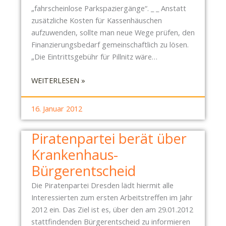
E
E
„fahrscheinlose Parkspaziergänge“. _ _ Anstatt
R
I
zusätzliche Kosten für Kassenhäuschen
K
aufzuwenden, sollte man neue Wege prüfen, den
R
Finanzierungsbedarf gemeinschaftlich zu lösen.
A
„Die Eintrittsgebühr für Pillnitz wäre…
N
K
:
WEITERLESEN »
E
S
N
C
16. Januar 2012
H
H
A
L
Piratenpartei berät über
U
O
S
Krankenhaus-
S
-
S
Bürgerentscheid
B
P
Ü
Die Piratenpartei Dresden lädt hiermit alle
A
R
Interessierten zum ersten Arbeitstreffen im Jahr
R
G
2012 ein. Das Ziel ist es, über den am 29.01.2012
K
E
stattfindenden Bürgerentscheid zu informieren
P