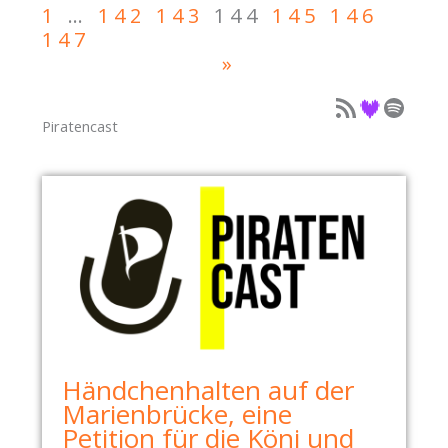
C
1
…
142
143
144
145
146
T
H
147
E
E
»
N
S
P
Podcast als Feed
Podcast auf Deezer
Podcast auf Spotify
G
A
U
Piratencast
R
T
T
E
I
B
E
R
Ä
T
Ü
B
Händchenhalten auf der
E
Marienbrücke, eine
R
Petition für die Köni und