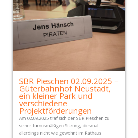
N
T
S
C
H
E
I
D
SBR Pieschen 02.09.2025 –
Güterbahnhof Neustadt,
ein kleiner Park und
verschiedene
Projektförderungen
Am 02.09.2025 traf sich der SBR Pieschen zu
seiner turnusmäßigen Sitzung, diesmal
allerdings nicht wie gewohnt im Rathaus