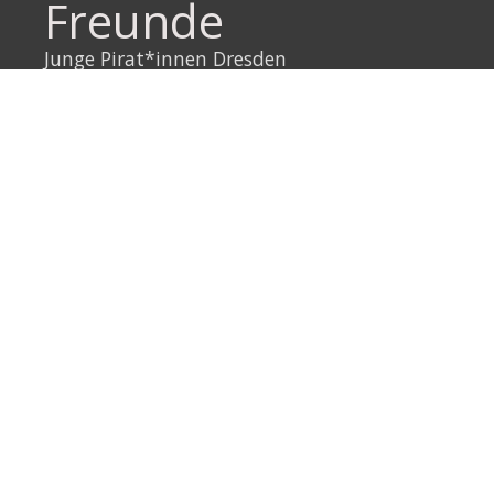
Freunde
Junge Pirat*innen Dresden
Neustadtpiraten
Piraten Sachsen
Piraten Leipzig
Rechtliches
Datenschutzerklärung
Impressum
Link
Instagram
YouTube
Link