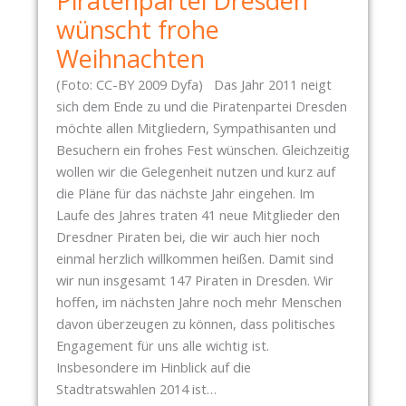
Piratenpartei Dresden
S
wünscht frohe
T
I
Weihnachten
M
(Foto: CC-BY 2009 Dyfa) Das Jahr 2011 neigt
M
sich dem Ende zu und die Piratenpartei Dresden
U
möchte allen Mitgliedern, Sympathisanten und
N
Besuchern ein frohes Fest wünschen. Gleichzeitig
G
wollen wir die Gelegenheit nutzen und kurz auf
Z
die Pläne für das nächste Jahr eingehen. Im
U
Laufe des Jahres traten 41 neue Mitglieder den
R
Dresdner Piraten bei, die wir auch hier noch
U
einmal herzlich willkommen heißen. Damit sind
N
wir nun insgesamt 147 Piraten in Dresden. Wir
T
hoffen, im nächsten Jahre noch mehr Menschen
E
davon überzeugen zu können, dass politisches
R
Engagement für uns alle wichtig ist.
S
Insbesondere im Hinblick auf die
T
Stadtratswahlen 2014 ist…
Ü