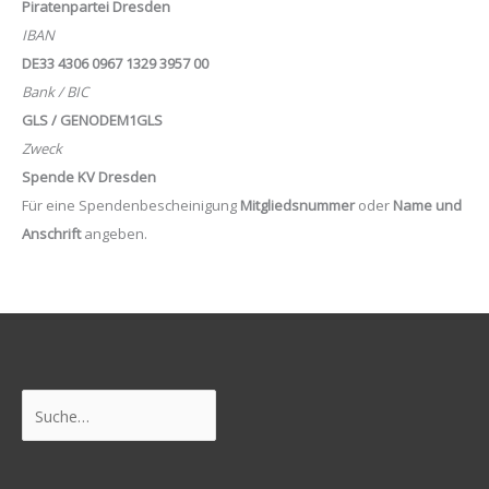
Piratenpartei Dresden
IBAN
DE33 4306 0967 1329 3957 00
Bank / BIC
GLS / GENODEM1GLS
Zweck
Spende KV Dresden
Für eine Spendenbescheinigung
Mitgliedsnummer
oder
Name und
Anschrift
angeben.
Suchen