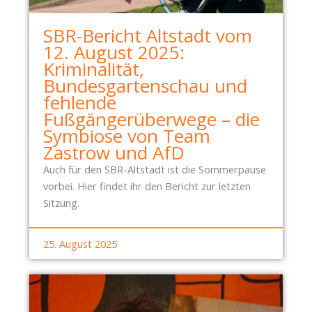
F
F
SBR-Bericht Altstadt vom
E
12. August 2025:
N
Kriminalität,
B
Bundesgartenschau und
A
fehlende
C
Fußgängerüberwege – die
H
Symbiose von Team
Zastrow und AfD
Auch für den SBR-Altstadt ist die Sommerpause
vorbei. Hier findet ihr den Bericht zur letzten
Sitzung.
25. August 2025