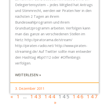
U
N
Delegiertensystem – jedes Mitglied hat Antrags
R
A
und Stimmrecht, werden wir Piraten hier in den
S
C
nächsten 2 Tagen an ihrem
T
H
Bundeswahlprogramm und ihrem
A
T
Grundsatzprogramm arbeiten. Verfolgen kann
D
E
man das ganze an verschiedenen Stellen im
T
N
Netz: http://piratorama.de/stream/
R
http://piraten-radio.net/ http://www.piraten-
A
streaming.de/ Auf Twitter sollte man entweder
T
den Hashtag #bpt112 oder #Offenbings
S
verfolgen.
S
I
:
WEITERLESEN »
T
B
Z
U
3. Dezember 2011
U
N
«
1
…
143
144
145
146
147
N
D
»
G
E
A