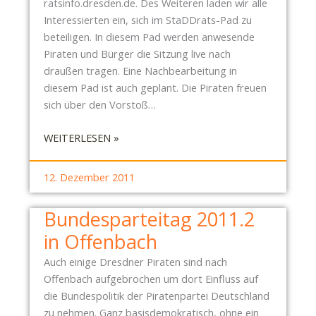
ratsinfo.dresden.de. Des Weiteren laden wir alle
D
S
Interessierten ein, sich im StaDDrats-Pad zu
E
D
beteiligen. In diesem Pad werden anwesende
N
E
Piraten und Bürger die Sitzung live nach
W
N
draußen tragen. Eine Nachbearbeitung in
Ü
N
diesem Pad ist auch geplant. Die Piraten freuen
N
A
sich über den Vorstoß…
S
Z
C
I
:
WEITERLESEN »
H
F
E
T
R
I
F
12. Dezember 2011
E
N
R
I
L
O
Bundesparteitag 2011.2
“
A
H
in Offenbach
D
E
U
W
Auch einige Dresdner Piraten sind nach
N
E
Offenbach aufgebrochen um dort Einfluss auf
G
I
die Bundespolitik der Piratenpartei Deutschland
Z
H
zu nehmen. Ganz basisdemokratisch, ohne ein