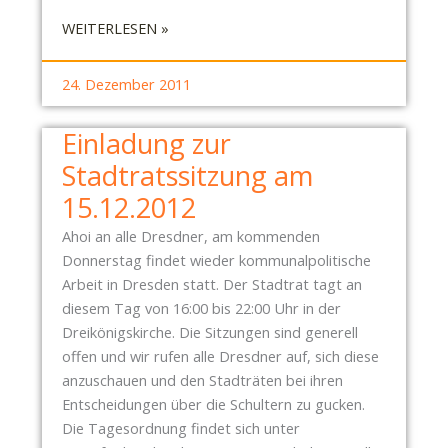
T
:
WEITERLESEN »
Z
P
U
I
N
24. Dezember 2011
R
G
A
V
Einladung zur
T
O
Stadtratssitzung am
E
N
N
15.12.2012
„
P
B
Ahoi an alle Dresdner, am kommenden
A
Ü
Donnerstag findet wieder kommunalpolitische
R
N
Arbeit in Dresden statt. Der Stadtrat tagt an
T
D
diesem Tag von 16:00 bis 22:00 Uhr in der
E
N
Dreikönigskirche. Die Sitzungen sind generell
I
I
offen und wir rufen alle Dresdner auf, sich diese
D
S
anzuschauen und den Stadträten bei ihren
R
D
Entscheidungen über die Schultern zu gucken.
E
R
Die Tagesordnung findet sich unter
S
E