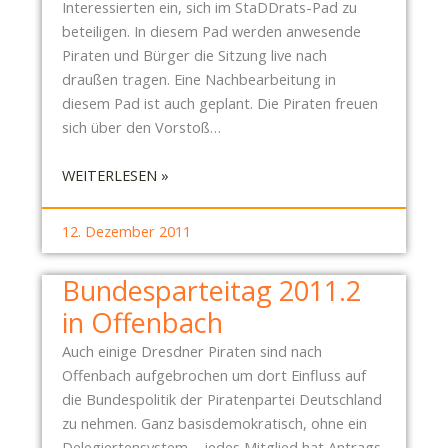
Interessierten ein, sich im StaDDrats-Pad zu
E
D
beteiligen. In diesem Pad werden anwesende
N
E
Piraten und Bürger die Sitzung live nach
W
N
draußen tragen. Eine Nachbearbeitung in
Ü
N
diesem Pad ist auch geplant. Die Piraten freuen
N
A
sich über den Vorstoß…
S
Z
C
I
:
WEITERLESEN »
H
F
E
T
R
I
F
12. Dezember 2011
E
N
R
I
L
O
Bundesparteitag 2011.2
“
A
H
in Offenbach
D
E
U
W
Auch einige Dresdner Piraten sind nach
N
E
Offenbach aufgebrochen um dort Einfluss auf
G
I
die Bundespolitik der Piratenpartei Deutschland
Z
H
zu nehmen. Ganz basisdemokratisch, ohne ein
U
N
Delegiertensystem – jedes Mitglied hat Antrags