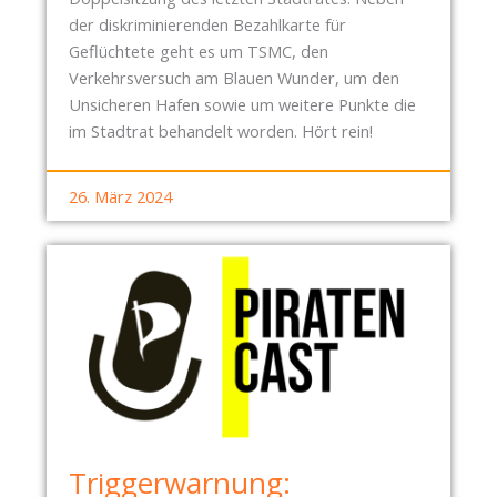
F
der diskriminierenden Bezahlkarte für
E
Geflüchtete geht es um TSMC, den
N
Verkehrsversuch am Blauen Wunder, um den
B
Unsicheren Hafen sowie um weitere Punkte die
A
im Stadtrat behandelt worden. Hört rein!
C
H
26. März 2024
Triggerwarnung: