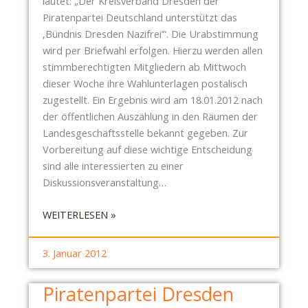
lautet: „Der Kreisverband Dresden der
Piratenpartei Deutschland unterstützt das
‚Bündnis Dresden Nazifrei’“. Die Urabstimmung
wird per Briefwahl erfolgen. Hierzu werden allen
stimmberechtigten Mitgliedern ab Mittwoch
dieser Woche ihre Wahlunterlagen postalisch
zugestellt. Ein Ergebnis wird am 18.01.2012 nach
der öffentlichen Auszählung in den Räumen der
Landesgeschäftsstelle bekannt gegeben. Zur
Vorbereitung auf diese wichtige Entscheidung
sind alle interessierten zu einer
Diskussionsveranstaltung…
:
WEITERLESEN »
U
R
3. Januar 2012
A
B
Piratenpartei Dresden
S