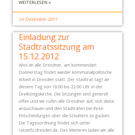
:
WEITERLESEN »
Z
P
U
I
N
24. Dezember 2011
R
G
A
V
Einladung zur
T
O
Stadtratssitzung am
E
N
N
15.12.2012
„
P
B
Ahoi an alle Dresdner, am kommenden
A
Ü
Donnerstag findet wieder kommunalpolitische
R
N
Arbeit in Dresden statt. Der Stadtrat tagt an
T
D
diesem Tag von 16:00 bis 22:00 Uhr in der
E
N
Dreikönigskirche. Die Sitzungen sind generell
I
I
offen und wir rufen alle Dresdner auf, sich diese
D
S
anzuschauen und den Stadträten bei ihren
R
D
Entscheidungen über die Schultern zu gucken.
E
R
Die Tagesordnung findet sich unter
S
E
ratsinfo.dresden.de. Des Weiteren laden wir alle
D
S