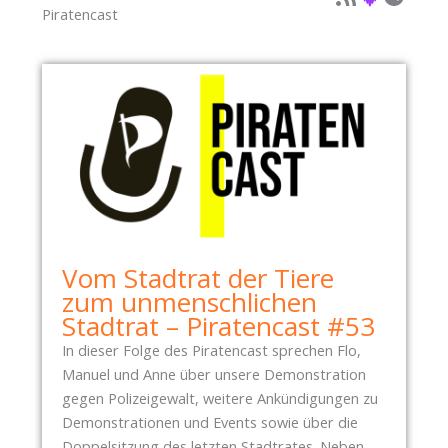
P
Piratencast
1
A
5
R
.
T
1
E
2
I
.
T
2
A
0
G
1
2
2
0
1
Vom Stadtrat der Tiere
1
zum unmenschlichen
.
Stadtrat – Piratencast #53
2
In dieser Folge des Piratencast sprechen Flo,
I
Manuel und Anne über unsere Demonstration
N
gegen Polizeigewalt, weitere Ankündigungen zu
O
Demonstrationen und Events sowie über die
F
Doppelsitzung des letzten Stadtrates. Neben