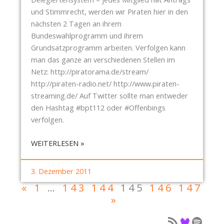
R
A
und Stimmrecht, werden wir Piraten hier in den
S
C
nächsten 2 Tagen an ihrem
T
H
Bundeswahlprogramm und ihrem
A
T
Grundsatzprogramm arbeiten. Verfolgen kann
D
E
man das ganze an verschiedenen Stellen im
T
N
Netz: http://piratorama.de/stream/
R
http://piraten-radio.net/ http://www.piraten-
A
streaming.de/ Auf Twitter sollte man entweder
T
den Hashtag #bpt112 oder #Offenbings
S
verfolgen.
S
I
:
WEITERLESEN »
T
B
Z
U
3. Dezember 2011
U
N
«
1
…
143
144
145
146
147
N
D
»
G
E
A
S
Podcast als Feed
Podcast auf Deezer
Podcast auf Spotify
M