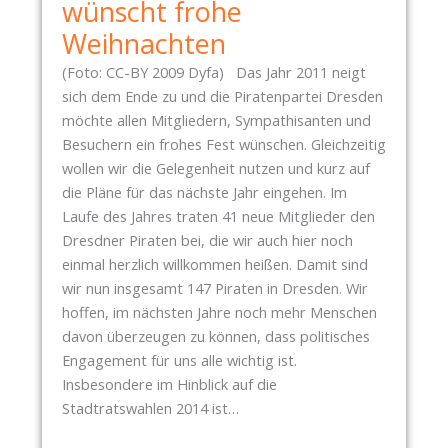
wünscht frohe
T
I
Weihnachten
M
(Foto: CC-BY 2009 Dyfa) Das Jahr 2011 neigt
M
sich dem Ende zu und die Piratenpartei Dresden
U
möchte allen Mitgliedern, Sympathisanten und
N
Besuchern ein frohes Fest wünschen. Gleichzeitig
G
wollen wir die Gelegenheit nutzen und kurz auf
Z
die Pläne für das nächste Jahr eingehen. Im
U
Laufe des Jahres traten 41 neue Mitglieder den
R
Dresdner Piraten bei, die wir auch hier noch
U
einmal herzlich willkommen heißen. Damit sind
N
wir nun insgesamt 147 Piraten in Dresden. Wir
T
hoffen, im nächsten Jahre noch mehr Menschen
E
davon überzeugen zu können, dass politisches
R
Engagement für uns alle wichtig ist.
S
Insbesondere im Hinblick auf die
T
Stadtratswahlen 2014 ist…
Ü
T