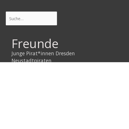
Suchen
Freunde
Junge Pirat*innen Dresden
Neustadtpiraten
Piraten Sachsen
Piraten Leipzig
Rechtliches
Datenschutzerklärung
Impressum