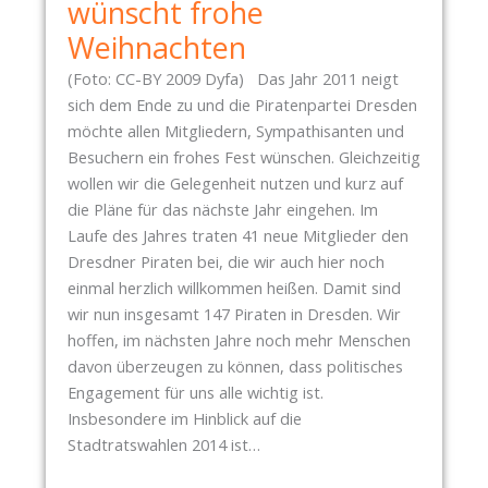
wünscht frohe
T
I
Weihnachten
M
(Foto: CC-BY 2009 Dyfa) Das Jahr 2011 neigt
M
sich dem Ende zu und die Piratenpartei Dresden
U
möchte allen Mitgliedern, Sympathisanten und
N
Besuchern ein frohes Fest wünschen. Gleichzeitig
G
wollen wir die Gelegenheit nutzen und kurz auf
Z
die Pläne für das nächste Jahr eingehen. Im
U
Laufe des Jahres traten 41 neue Mitglieder den
R
Dresdner Piraten bei, die wir auch hier noch
U
einmal herzlich willkommen heißen. Damit sind
N
wir nun insgesamt 147 Piraten in Dresden. Wir
T
hoffen, im nächsten Jahre noch mehr Menschen
E
davon überzeugen zu können, dass politisches
R
Engagement für uns alle wichtig ist.
S
Insbesondere im Hinblick auf die
T
Stadtratswahlen 2014 ist…
Ü
T