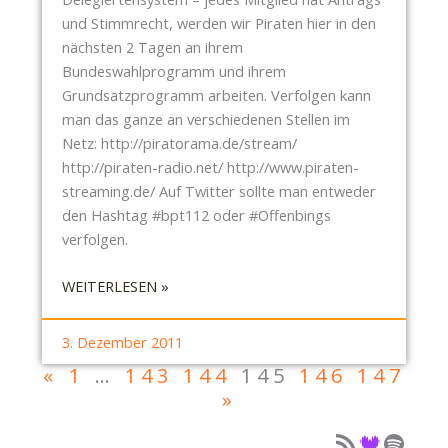
R
A
und Stimmrecht, werden wir Piraten hier in den
S
C
nächsten 2 Tagen an ihrem
T
H
Bundeswahlprogramm und ihrem
A
T
Grundsatzprogramm arbeiten. Verfolgen kann
D
E
man das ganze an verschiedenen Stellen im
T
N
Netz: http://piratorama.de/stream/
R
http://piraten-radio.net/ http://www.piraten-
A
streaming.de/ Auf Twitter sollte man entweder
T
den Hashtag #bpt112 oder #Offenbings
S
verfolgen.
S
I
:
WEITERLESEN »
T
B
Z
U
3. Dezember 2011
U
N
«
1
…
143
144
145
146
147
N
D
»
G
E
A
S
Podcast als Feed
Podcast auf Deezer
Podcast auf Spotify
M