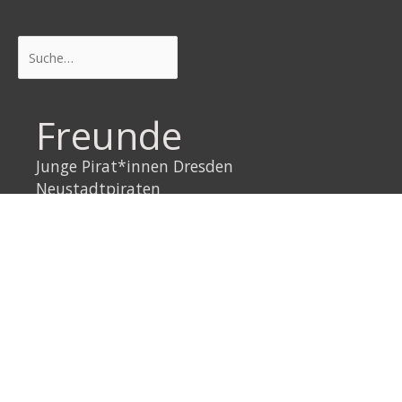
Suchen
Freunde
Junge Pirat*innen Dresden
Neustadtpiraten
Piraten Sachsen
Piraten Leipzig
Rechtliches
Datenschutzerklärung
Impressum