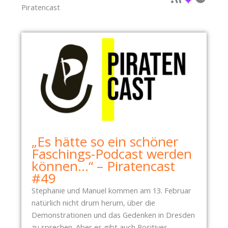
P
Piratencast
1
A
5
R
.
T
1
E
2
I
.
T
2
A
0
G
1
2
2
0
1
„Es hätte so ein schöner
1
Faschings-Podcast werden
.
können…“ – Piratencast
2
#49
I
Stephanie und Manuel kommen am 13. Februar
N
natürlich nicht drum herum, über die
O
Demonstrationen und das Gedenken in Dresden
F
zu sprechen. Aber es gibt auch Positives,