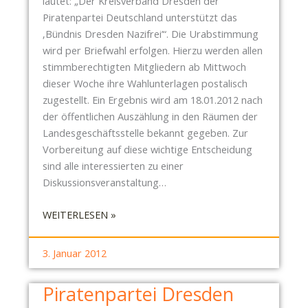
lautet: „Der Kreisverband Dresden der
Piratenpartei Deutschland unterstützt das
‚Bündnis Dresden Nazifrei’“. Die Urabstimmung
wird per Briefwahl erfolgen. Hierzu werden allen
stimmberechtigten Mitgliedern ab Mittwoch
dieser Woche ihre Wahlunterlagen postalisch
zugestellt. Ein Ergebnis wird am 18.01.2012 nach
der öffentlichen Auszählung in den Räumen der
Landesgeschäftsstelle bekannt gegeben. Zur
Vorbereitung auf diese wichtige Entscheidung
sind alle interessierten zu einer
Diskussionsveranstaltung…
:
WEITERLESEN »
U
R
3. Januar 2012
A
B
Piratenpartei Dresden
S