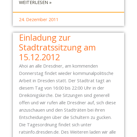
:
WEITERLESEN »
Z
P
U
I
N
24. Dezember 2011
R
G
A
V
Einladung zur
T
O
Stadtratssitzung am
E
N
N
15.12.2012
„
P
B
Ahoi an alle Dresdner, am kommenden
A
Ü
Donnerstag findet wieder kommunalpolitische
R
N
Arbeit in Dresden statt. Der Stadtrat tagt an
T
D
diesem Tag von 16:00 bis 22:00 Uhr in der
E
N
Dreikönigskirche. Die Sitzungen sind generell
I
I
offen und wir rufen alle Dresdner auf, sich diese
D
S
anzuschauen und den Stadträten bei ihren
R
D
Entscheidungen über die Schultern zu gucken.
E
R
Die Tagesordnung findet sich unter
S
E
ratsinfo.dresden.de. Des Weiteren laden wir alle
D
S