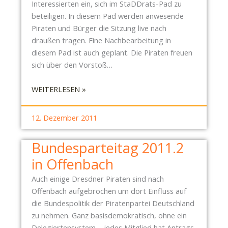
Interessierten ein, sich im StaDDrats-Pad zu
E
D
beteiligen. In diesem Pad werden anwesende
N
E
Piraten und Bürger die Sitzung live nach
W
N
draußen tragen. Eine Nachbearbeitung in
Ü
N
diesem Pad ist auch geplant. Die Piraten freuen
N
A
sich über den Vorstoß…
S
Z
C
I
:
WEITERLESEN »
H
F
E
T
R
I
F
12. Dezember 2011
E
N
R
I
L
O
Bundesparteitag 2011.2
“
A
H
in Offenbach
D
E
U
W
Auch einige Dresdner Piraten sind nach
N
E
Offenbach aufgebrochen um dort Einfluss auf
G
I
die Bundespolitik der Piratenpartei Deutschland
Z
H
zu nehmen. Ganz basisdemokratisch, ohne ein
U
N
Delegiertensystem – jedes Mitglied hat Antrags