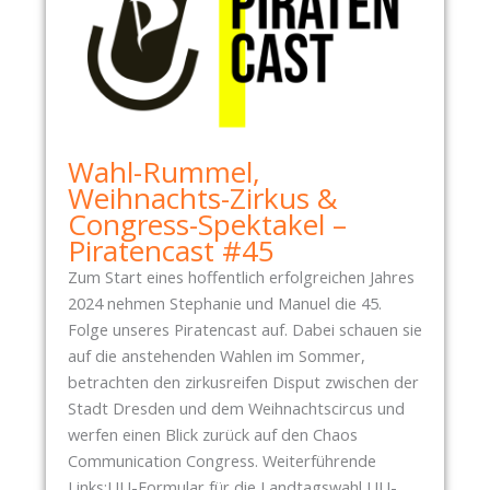
T
1
E
.
I
2
D
0
R
1
E
1
S
Wahl-Rummel,
D
Weihnachts-Zirkus &
E
Congress-Spektakel –
N
Piratencast #45
W
Zum Start eines hoffentlich erfolgreichen Jahres
Ä
2024 nehmen Stephanie und Manuel die 45.
H
Folge unseres Piratencast auf. Dabei schauen sie
L
auf die anstehenden Wahlen im Sommer,
T
betrachten den zirkusreifen Disput zwischen der
N
Stadt Dresden und dem Weihnachtscircus und
E
werfen einen Blick zurück auf den Chaos
U
Communication Congress. Weiterführende
E
Links:UU-Formular für die Landtagswahl UU-