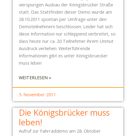
vierspurigen Ausbau der Königsbrücker Straße
G
statt. Das Stattfinden dieser Demo wurde am
S
28.10.2011 spontan per Umfrage unter den
T
Demoteilnehmern beschlossen. Leider hat sich
R
diese Information nur schleppend verbreitet, so
E
dass heute nur ca. 20 Teilnehmer ihrem Unmut
F
Ausdruck verliehen. Weiterführende
F
Informationen gibt es unter Königsbruecker
E
muss leben
N
K
:
WEITERLESEN »
Ö
D
N
I
I
5. November 2011
E
G
K
S
Die Königsbrücker muss
Ö
B
leben!
N
R
I
Ü
Aufruf zur Fahrraddemo am 28. Oktober
G