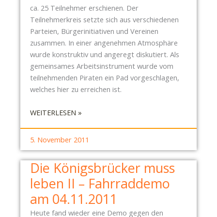
ca. 25 Teilnehmer erschienen. Der
Teilnehmerkreis setzte sich aus verschiedenen
Parteien, Bürgerinitiativen und Vereinen
zusammen. In einer angenehmen Atmosphäre
wurde konstruktiv und angeregt diskutiert. Als
gemeinsames Arbeitsinstrument wurde vom
teilnehmenden Piraten ein Pad vorgeschlagen,
welches hier zu erreichen ist.
:
WEITERLESEN »
V
E
5. November 2011
R
N
Die Königsbrücker muss
E
leben II – Fahrraddemo
T
Z
am 04.11.2011
U
Heute fand wieder eine Demo gegen den
N