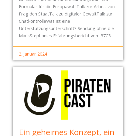
N
Formular für die EuropawahlTalk zur Arbeit von
V
Frag den StaatTalk zu digitaler GewaltTalk zur
O
ChatkontrolleWas ist eine
R
Unterstützungsunterschrift? Sendung ohne die
S
MausStephanies Erfahrungsbericht vom 37C3
T
A
2. Januar 2024
N
D
Ein geheimes Konzept, ein