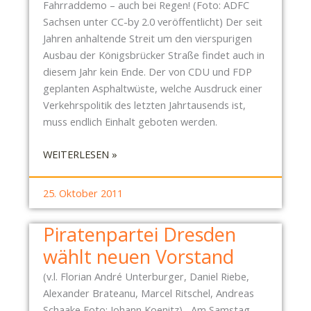
C
Fahrraddemo – auch bei Regen! (Foto: ADFC
S
K
Sachsen unter CC-by 2.0 veröffentlicht) Der seit
B
E
Jahren anhaltende Streit um den vierspurigen
R
R
Ausbau der Königsbrücker Straße findet auch in
Ü
S
diesem Jahr kein Ende. Der von CDU und FDP
C
T
geplanten Asphaltwüste, welche Ausdruck einer
K
R
Verkehrspolitik des letzten Jahrtausends ist,
E
A
muss endlich Einhalt geboten werden.
R
SS
M
:
WEITERLESEN »
E
U
D
A
S
I
M
25. Oktober 2011
S
E
0
L
K
7
Piratenpartei Dresden
E
Ö
.
B
wählt neuen Vorstand
N
1
E
I
1
(v.l. Florian André Unterburger, Daniel Riebe,
N
G
.
Alexander Brateanu, Marcel Ritschel, Andreas
I
S
2
Schaake Foto: Johann Koenitz) Am Samstag,