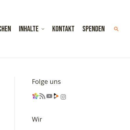
chen
Inhalte
Kontakt
Spenden
Such
Folge uns
Link
RSS-Feed
YouTube
Link
Instagram
Wir