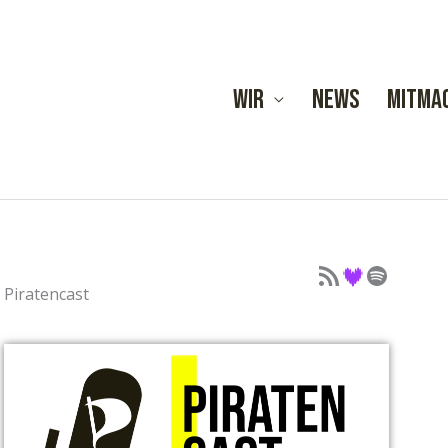
Wir
News
Mitma
Podcast als Feed
Podcast auf Deezer
Podcast auf Spotify
Piratencast