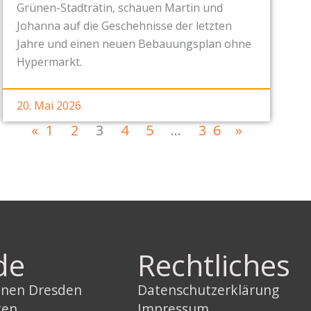
Grünen-Stadträtin, schauen Martin und
Johanna auf die Geschehnisse der letzten
Jahre und einen neuen Bebauungsplan ohne
Hypermarkt.
20. Mai 2026
«
1
2
3
4
5
…
36
»
de
Rechtliches
innen Dresden
Datenschutzerklärung
ten
Impressum