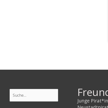
Freun
Suchen
Junge Pirat*
Neustadtpira