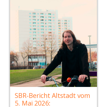
I
E
S
C
H
E
N
1
2
.
0
5
.
2
0
2
6
SBR-Bericht Altstadt vom
–
5. Mai 2026:
V