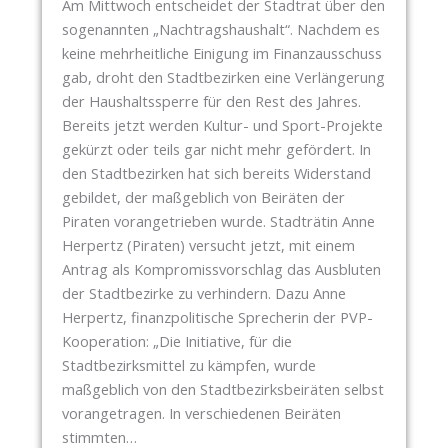
Am Mittwoch entscheidet der Stadtrat über den
N
V
sogenannten „Nachtragshaushalt“. Nachdem es
K
O
keine mehrheitliche Einigung im Finanzausschuss
B
M
gab, droht den Stadtbezirken eine Verlängerung
R
1
der Haushaltssperre für den Rest des Jahres.
U
4
Bereits jetzt werden Kultur- und Sport-Projekte
N
.
gekürzt oder teils gar nicht mehr gefördert. In
N
A
den Stadtbezirken hat sich bereits Widerstand
E
P
gebildet, der maßgeblich von Beiräten der
N
R
Piraten vorangetrieben wurde. Stadträtin Anne
U
I
Herpertz (Piraten) versucht jetzt, mit einem
N
L
Antrag als Kompromissvorschlag das Ausbluten
D
2
der Stadtbezirke zu verhindern. Dazu Anne
D
0
Herpertz, finanzpolitische Sprecherin der PVP-
I
2
Kooperation: „Die Initiative, für die
E
6
Stadtbezirksmittel zu kämpfen, wurde
M
:
maßgeblich von den Stadtbezirksbeiräten selbst
A
vorangetragen. In verschiedenen Beiräten
R
N
stimmten…
S