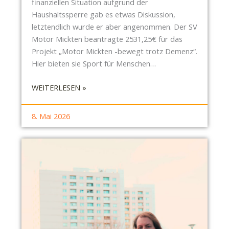
finanziellen Situation aufgrund der
R
Haushaltssperre gab es etwas Diskussion,
E
letztendlich wurde er aber angenommen. Der SV
N
Motor Mickten beantragte 2531,25€ für das
N
Projekt „Motor Mickten -bewegt trotz Demenz“.
E
Hier bieten sie Sport für Menschen…
R
N
:
WEITERLESEN »
,
S
K
B
8. Mai 2026
I
R
T
-
A
B
-
E
S
R
T
I
R
C
E
H
I
T