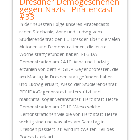
Dresdner Demogeschehen
A
:
gegen Nazis– Piratencast
R
P
#33
T
R
In der neuesten Folge unseres Piratencasts
I
E
reden Stephanie, Anne und Ludwig vom
E
S
Studierendenrat der TU Dresden über die vielen
R
S
Aktionen und Demonstrationen, die letzte
S
E
Woche stattgefunden haben. PEGIDA
M
M
Demonstration am 24.10. Anne und Ludwig
A
I
erzählen von dem PEGIDA-Gegenprotesten, die
N
T
am Montag in Dresden stattgefunden haben
A
T
und Ludwig erklärt, wieso der Studierendenrat
G
E
PEGIDA-Gegenprotest unterstützt und
E
I
manchmal sogar veranstaltet. Herz statt Hetze
M
L
Demonstration am 29.10. Wieso solche
E
U
Demonstrationen wie die von Herz statt Hetze
N
N
wichtig sind und was alles am Samstag in
T
G
Dresden passiert ist, wird im zweiten Teil des
U
Z
Podcasts erklärt.
N