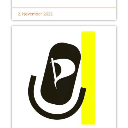
U
D
M
W
2. November 2022
N
I
A
E
C
D
H
E
T
R
R
V
A
I
G
E
S
L
H
E
A
F
U
Ö
S
R
H
D
A
E
L
R
T