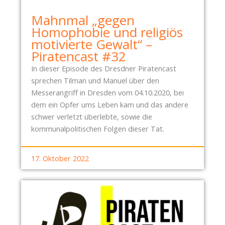
U
V
N
Mahnmal „gegen
O
G
Homophobie und religiös
M
E
motivierte Gewalt“ –
2
N
Piratencast #32
7
.
In dieser Episode des Dresdner Piratencast
A
sprechen Tilman und Manuel über den
P
Messerangriff in Dresden vom 04.10.2020, bei
R
dem ein Opfer ums Leben kam und das andere
I
schwer verletzt überlebte, sowie die
L
kommunalpolitischen Folgen dieser Tat.
2
0
17. Oktober 2022
2
6