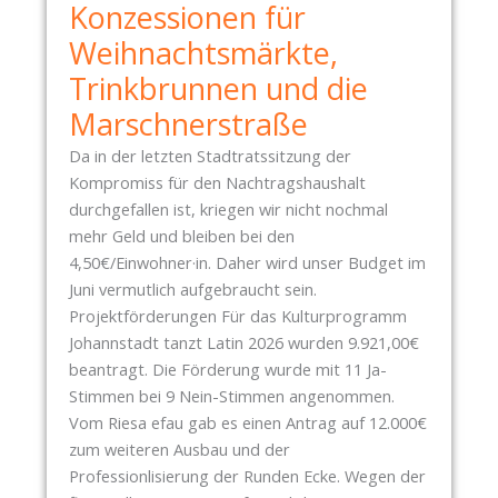
Konzessionen für
O
N
Weihnachtsmärkte,
B
Trinkbrunnen und die
A
Marschnerstraße
U
S
Da in der letzten Stadtratssitzung der
T
Kompromiss für den Nachtragshaushalt
E
durchgefallen ist, kriegen wir nicht nochmal
L
mehr Geld und bleiben bei den
L
4,50€/Einwohner·in. Daher wird unser Budget im
E
Juni vermutlich aufgebraucht sein.
N
Projektförderungen Für das Kulturprogramm
-
Johannstadt tanzt Latin 2026 wurden 9.921,00€
D
beantragt. Die Förderung wurde mit 11 Ja-
A
Stimmen bei 9 Nein-Stimmen angenommen.
U
Vom Riesa efau gab es einen Antrag auf 12.000€
E
zum weiteren Ausbau und der
R
Professionlisierung der Runden Ecke. Wegen der
B