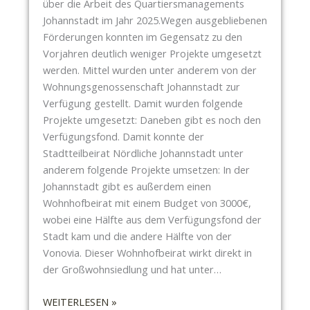
über die Arbeit des Quartiersmanagements
T
6
Johannstadt im Jahr 2025.Wegen ausgebliebenen
S
:
Förderungen konnten im Gegensatz zu den
P
K
Vorjahren deutlich weniger Projekte umgesetzt
I
O
werden. Mittel wurden unter anderem von der
E
N
Wohnungsgenossenschaft Johannstadt zur
L
Z
Verfügung gestellt. Damit wurden folgende
I
E
Projekte umgesetzt: Daneben gibt es noch den
G
S
Verfügungsfond. Damit konnte der
E
S
Stadtteilbeirat Nördliche Johannstadt unter
N
I
anderem folgende Projekte umsetzen: In der
T
O
Johannstadt gibt es außerdem einen
O
N
Wohnhofbeirat mit einem Budget von 3000€,
I
E
wobei eine Hälfte aus dem Verfügungsfond der
L
N
Stadt kam und die andere Hälfte von der
E
F
Vonovia. Dieser Wohnhofbeirat wirkt direkt in
T
Ü
der Großwohnsiedlung und hat unter…
T
R
E
W
:
WEITERLESEN »