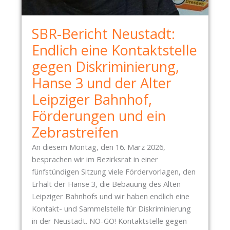
T
V
SBR-Bericht Neustadt:
O
Endlich eine Kontaktstelle
M
1
gegen Diskriminierung,
8
Hanse 3 und der Alter
.
Leipziger Bahnhof,
M
Ä
Förderungen und ein
R
Zebrastreifen
Z
2
An diesem Montag, den 16. März 2026,
0
besprachen wir im Bezirksrat in einer
2
fünfstündigen Sitzung viele Fördervorlagen, den
6
Erhalt der Hanse 3, die Bebauung des Alten
:
Leipziger Bahnhofs und wir haben endlich eine
P
Kontakt- und Sammelstelle für Diskriminierung
F
in der Neustadt. NO-GO! Kontaktstelle gegen