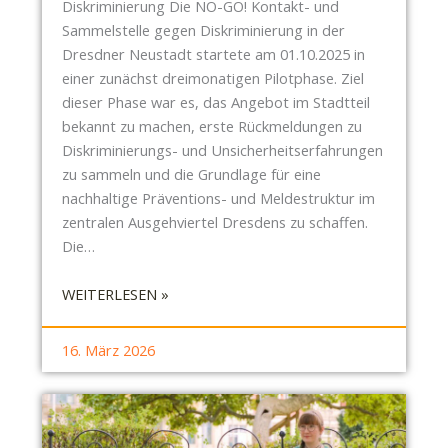
L
Diskriminierung Die NO-GO! Kontakt- und
A
Sammelstelle gegen Diskriminierung in der
N
Dresdner Neustadt startete am 01.10.2025 in
Z
einer zunächst dreimonatigen Pilotphase. Ziel
K
dieser Phase war es, das Angebot im Stadtteil
Ü
bekannt zu machen, erste Rückmeldungen zu
B
Diskriminierungs- und Unsicherheitserfahrungen
E
zu sammeln und die Grundlage für eine
L
nachhaltige Präventions- und Meldestruktur im
F
zentralen Ausgehviertel Dresdens zu schaffen.
Ü
Die…
R
:
WEITERLESEN »
D
S
I
B
E
16. März 2026
R
S
-
E
B
E
E
S