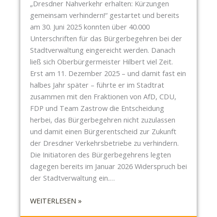
M
„Dresdner Nahverkehr erhalten: Kürzungen
N
H
Ä
gemeinsam verhindern!“ gestartet und bereits
G
E
R
am 30. Juni 2025 konnten über 40.000
,
M
Z
Unterschriften für das Bürgerbegehren bei der
H
A
2
Stadtverwaltung eingereicht werden. Danach
A
L
0
ließ sich Oberbürgermeister Hilbert viel Zeit.
N
I
2
Erst am 11. Dezember 2025 – und damit fast ein
S
G
6
halbes Jahr später – führte er im Stadtrat
E
E
:
zusammen mit den Fraktionen von AfD, CDU,
3
N
S
FDP und Team Zastrow die Entscheidung
U
C
C
herbei, das Bürgerbegehren nicht zuzulassen
N
A
H
und damit einen Bürgerentscheid zur Zukunft
D
R
O
der Dresdner Verkehrsbetriebe zu verhindern.
D
O
N
Die Initiatoren des Bürgerbegehrens legten
E
L
F
dagegen bereits im Januar 2026 Widerspruch bei
R
A
R
der Stadtverwaltung ein.…
A
B
I
L
R
S
:
WEITERLESEN »
T
Ü
T
D
E
C