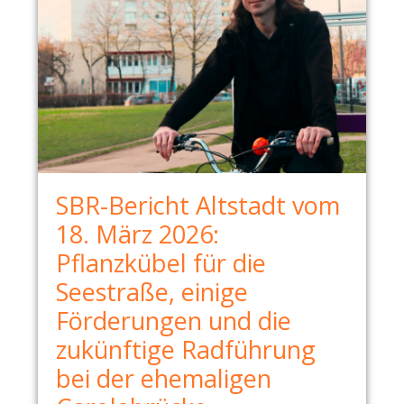
SBR-Bericht Altstadt vom
18. März 2026:
Pflanzkübel für die
Seestraße, einige
Förderungen und die
zukünftige Radführung
bei der ehemaligen