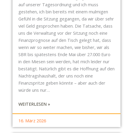
auf unserer Tagesordnung und ich muss
C
N
gestehen, ich bin bereits mit einem mulmigen
H
G
Gefühl in die Sitzung gegangen, da wir über sehr
E
E
viel Geld gesprochen haben. Die Tatsache, dass
I
N
uns die Verwaltung vor der Sitzung noch eine
N
U
Finanzprognose auf den Tisch gelegt hat, dass
E
N
wenn wir so weiter machen, wie bisher, wir als
K
D
SBR bis spätestens Ende Mai über 27.000 Euro
O
D
in den Miesen sein werden, hat mich leider nur
N
I
bestätigt. Natürlich gibt es die Hoffnung auf den
T
E
Nachtragshaushalt, der uns noch eine
A
Z
Finanzspritze geben könnte – aber auch der
K
U
würde uns nur…
T
K
S
Ü
:
WEITERLESEN »
T
N
S
E
F
B
L
T
16. März 2026
R
L
I
-