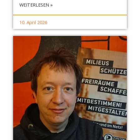
:
WEITERLESEN »
S
B
10. April 2026
R
-
B
E
R
I
C
H
T
A
L
T
S
T
A
D