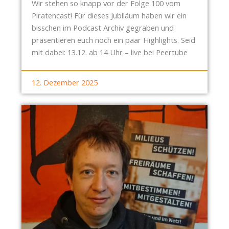
F
Wir stehen so knapp vor der Folge 100 vom
S
H
Ö
Piratencast! Für dieses Jubiläum haben wir ein
,
A
R
bisschen im Podcast Archiv gegraben und
W
L
D
präsentieren euch noch ein paar Highlights. Seid
E
T
E
mit dabei: 13.12. ab 14 Uhr – live bei Peertube
I
E
R
T
N
U
12. Dezember 2025
E
:
N
R
N
G
B
A
E
A
C
N
U
H
U
D
V
N
E
E
D
R
R
E
S
Z
I
K
Ö
N
A
G
Z
T
E
E