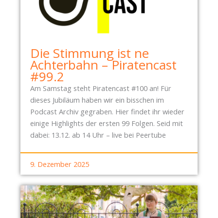
A
T
T
B
Z
R
U
I
Die Stimmung ist ne
N
N
Achterbahn – Piratencast
D
G
#99.2
S
E
T
N
Am Samstag steht Piratencast #100 an! Für
R
M
dieses Jubiläum haben wir ein bisschen im
E
E
Podcast Archiv gegraben. Hier findet ihr wieder
I
H
einige Highlights der ersten 99 Folgen. Seid mit
T
R
dabei: 13.12. ab 14 Uhr – live bei Peertube
U
E
M
R
9. Dezember 2025
D
E
I
F
E
R
R
A
A
K