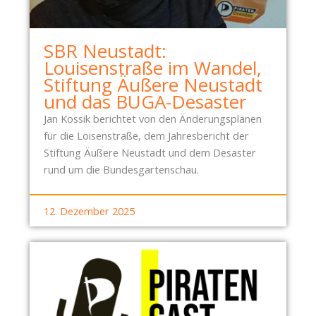
E
R
B
A
U
R
N
N
A
SBR Neustadt:
L
G
S
Louisenstraße im Wandel,
A
E
T
Stiftung Äußere Neustadt
G
N
R
und das BUGA-Desaster
E
D
E
Jan Kossik berichtet von den Änderungsplänen
A
U
I
für die Loisenstraße, dem Jahresbericht der
M
R
F
Stiftung Äußere Neustadt und dem Desaster
C
C
E
rund um die Bundesgartenschau.
O
H
N
L
O
U
B
12. Dezember 2025
M
H
B
I
U
L
S
B
P
E
L
R