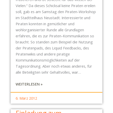
M
Vielen.“ Da dieses Schicksal keine Piraten ereilen
A
soll, gab es am Samstag den Piraten-Workshop
R
im Stadtteilhaus Neustadt. Interessierte und
B
Piraten konnten in gemütlicher und
E
wohlorganisierter Runde alle Grundlagen
I
erfahren, die es zur Piraten-Kommunikation so
T
braucht. So standen zum Beispiel die Nutzung
S
der Piratenpads, des Liquid Feedbacks, des
T
Piratenwikis und andere piratige
R
Kommunikationsmöglichkeiten auf der
E
Tagesordnung. Aber noch etwas anderes, für
F
alle Beteiligten sehr Gehaltvolles, war…
F
E
:
WEITERLESEN »
N
P
A
I
6. März 2012
M
R
0
A
9