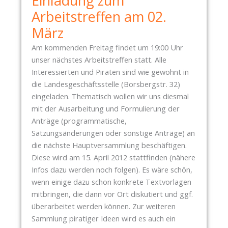
Einladung zum
T
.
Arbeitstreffen am 02.
E
M
N
März
Ä
-
R
Am kommenden Freitag findet um 19:00 Uhr
W
Z
unser nächstes Arbeitstreffen statt. Alle
O
Interessierten und Piraten sind wie gewohnt in
R
die Landesgeschäftsstelle (Borsbergstr. 32)
K
eingeladen. Thematisch wollen wir uns diesmal
S
mit der Ausarbeitung und Formulierung der
H
Anträge (programmatische,
O
Satzungsänderungen oder sonstige Anträge) an
P
die nächste Hauptversammlung beschäftigen.
:
Diese wird am 15. April 2012 stattfinden (nähere
W
Infos dazu werden noch folgen). Es wäre schön,
I
wenn einige dazu schon konkrete Textvorlagen
E
mitbringen, die dann vor Ort diskutiert und ggf.
F
überarbeitet werden können. Zur weiteren
U
Sammlung piratiger Ideen wird es auch ein
N