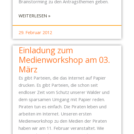
Brainstorming zu den Antragsthemen geben.
K
T
:
WEITERLESEN »
I
E
O
I
N
29. Februar 2012
N
I
L
E
Einladung zum
A
R
Medienworkshop am 03.
D
T
U
März
D
N
E
Es gibt Parteien, die das Internet auf Papier
G
N
drucken. Es gibt Parteien, die schon seit
Z
N
endloser Zeit vom Schutz unserer Wälder und
U
D
dem sparsamen Umgang mit Papier reden.
M
A
Piraten tun es einfach. Die Piraten leben und
A
S
arbeiten im Internet. Unseren ersten
R
?
Medienworkshop zu den Medien der Piraten
B
haben wir am 11. Februar veranstaltet. Wie
E