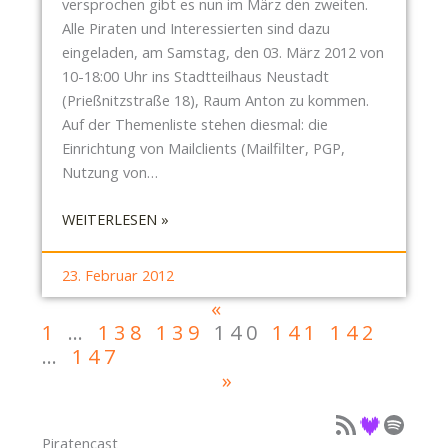
versprochen gibt es nun im März den zweiten.
I
Alle Piraten und Interessierten sind dazu
T
eingeladen, am Samstag, den 03. März 2012 von
S
10-18:00 Uhr ins Stadtteilhaus Neustadt
T
(Prießnitzstraße 18), Raum Anton zu kommen.
R
Auf der Themenliste stehen diesmal: die
E
Einrichtung von Mailclients (Mailfilter, PGP,
F
Nutzung von…
F
E
:
WEITERLESEN »
N
E
A
I
M
23. Februar 2012
N
0
«
L
2
1
…
138
139
140
141
142
A
.
…
147
D
M
»
U
Ä
N
Podcast als Feed
Podcast auf Deezer
Podcast auf Spotify
R
G
Z
Piratencast