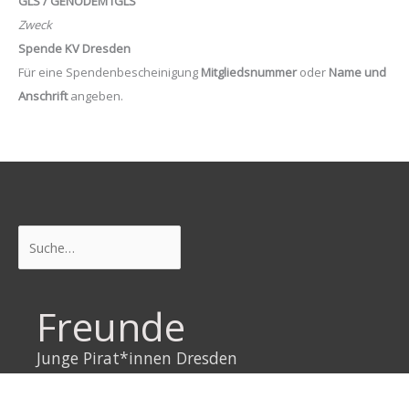
GLS / GENODEM1GLS
Zweck
Spende KV Dresden
Für eine Spendenbescheinigung
Mitgliedsnummer
oder
Name und
Anschrift
angeben.
Suchen
Freunde
Junge Pirat*innen Dresden
Neustadtpiraten
Piraten Sachsen