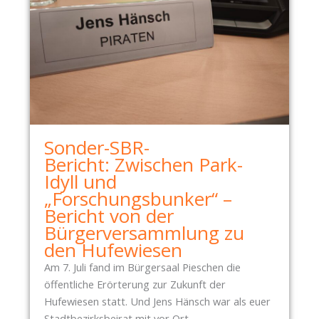
Sonder-SBR-
Bericht: Zwischen Park-
Idyll und
„Forschungsbunker“ –
Bericht von der
Bürgerversammlung zu
den Hufewiesen
Am 7. Juli fand im Bürgersaal Pieschen die
öffentliche Erörterung zur Zukunft der
Hufewiesen statt. Und Jens Hänsch war als euer
Stadtbezirksbeirat mit vor Ort.