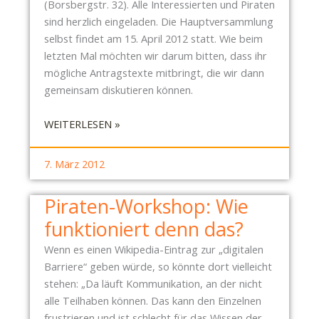
(Borsbergstr. 32). Alle Interessierten und Piraten
sind herzlich eingeladen. Die Hauptversammlung
selbst findet am 15. April 2012 statt. Wie beim
letzten Mal möchten wir darum bitten, dass ihr
mögliche Antragstexte mitbringt, die wir dann
gemeinsam diskutieren können.
:
WEITERLESEN »
E
I
7. März 2012
N
L
Piraten-Workshop: Wie
A
funktioniert denn das?
D
U
Wenn es einen Wikipedia-Eintrag zur „digitalen
N
Barriere“ geben würde, so könnte dort vielleicht
G
stehen: „Da läuft Kommunikation, an der nicht
Z
alle Teilhaben können. Das kann den Einzelnen
U
frustrieren und ist schlecht für das Wissen der