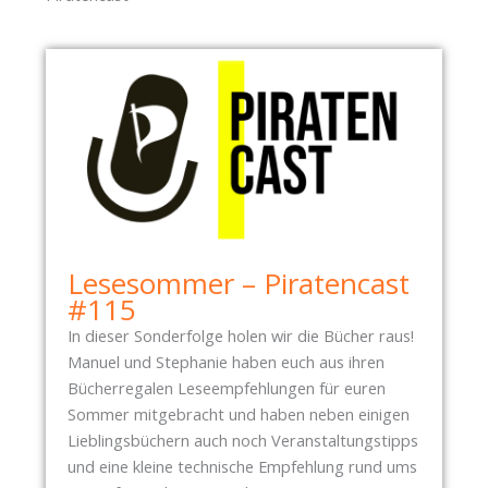
Z
U
M
M
E
D
I
E
N
W
O
Lesesommer – Piratencast
R
#115
K
In dieser Sonderfolge holen wir die Bücher raus!
S
Manuel und Stephanie haben euch aus ihren
H
Bücherregalen Leseempfehlungen für euren
O
Sommer mitgebracht und haben neben einigen
P
Lieblingsbüchern auch noch Veranstaltungstipps
A
und eine kleine technische Empfehlung rund ums
M