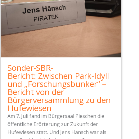
Sonder-SBR-
Bericht: Zwischen Park-Idyll
und „Forschungsbunker“ –
Bericht von der
Bürgerversammlung zu den
Hufewiesen
Am 7. Juli fand im Bürgersaal Pieschen die
öffentliche Erörterung zur Zukunft der
Hufewiesen statt. Und Jens Hänsch war als