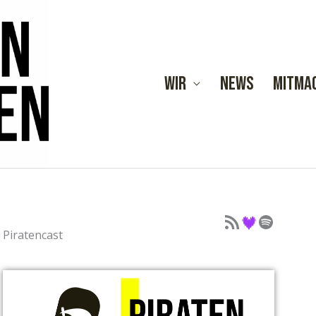
Wir
News
Mitma
Podcast als Feed
Podcast auf Deezer
Podcast auf Spotify
Piratencast