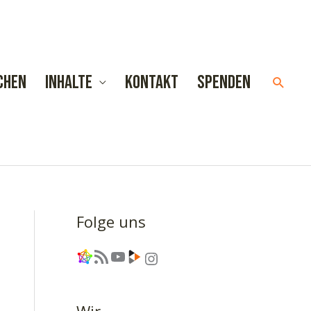
chen
Inhalte
Kontakt
Spenden
Such
Folge uns
Link
RSS-Feed
YouTube
Link
Instagram