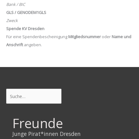
Bank / BIC
GLS / GENODEM1GLS
Zweck
Spende KV Dresden
Für eine Spendenbescheinigung
Mitgliedsnummer
oder
Name und
Anschrift
angeben.
Suchen
Freunde
Junge Pirat*innen Dresden