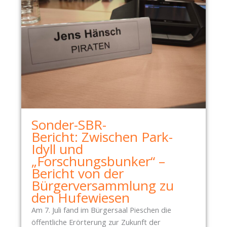
Sonder-SBR-
Bericht: Zwischen Park-
Idyll und
„Forschungsbunker“ –
Bericht von der
Bürgerversammlung zu
den Hufewiesen
Am 7. Juli fand im Bürgersaal Pieschen die
öffentliche Erörterung zur Zukunft der