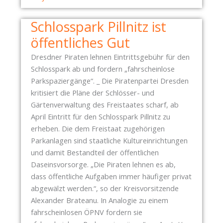
R
T
A
Ü
Schlosspark Pillnitz ist
T
T
öffentliches Gut
E
Z
N
T
Dresdner Piraten lehnen Eintrittsgebühr für den
P
D
Schlosspark ab und fordern „fahrscheinlose
A
R
Parkspaziergänge“. _ Die Piratenpartei Dresden
R
E
kritisiert die Pläne der Schlösser- und
T
S
Gärtenverwaltung des Freistaates scharf, ab
E
D
April Eintritt für den Schlosspark Pillnitz zu
I
E
erheben. Die dem Freistaat zugehörigen
B
N
Parkanlagen sind staatliche Kultureinrichtungen
E
N
und damit Bestandteil der öffentlichen
R
A
Daseinsvorsorge. „Die Piraten lehnen es ab,
Ä
Z
dass öffentliche Aufgaben immer häufiger privat
T
I
abgewälzt werden.“, so der Kreisvorsitzende
Ü
F
Alexander Brateanu. In Analogie zu einem
B
R
fahrscheinlosen ÖPNV fordern sie
E