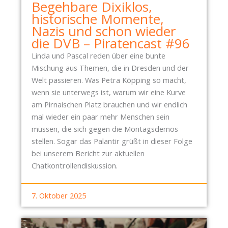
Begehbare Dixiklos,
T
historische Momente,
S
Nazis und schon wieder
C
die DVB – Piratencast #96
H
Linda und Pascal reden über eine bunte
E
Mischung aus Themen, die in Dresden und der
I
Welt passieren. Was Petra Köpping so macht,
D
wenn sie unterwegs ist, warum wir eine Kurve
am Pirnaischen Platz brauchen und wir endlich
mal wieder ein paar mehr Menschen sein
müssen, die sich gegen die Montagsdemos
stellen. Sogar das Palantir grüßt in dieser Folge
bei unserem Bericht zur aktuellen
Chatkontrollendiskussion.
7. Oktober 2025