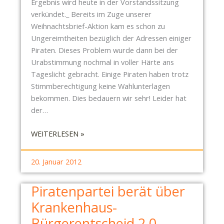
Ergebnis wird heute in der Vorstandssitzung
verkündet._ Bereits im Zuge unserer
Weihnachtsbrief-Aktion kam es schon zu
Ungereimtheiten bezüglich der Adressen einiger
Piraten. Dieses Problem wurde dann bei der
Urabstimmung nochmal in voller Härte ans
Tageslicht gebracht. Einige Piraten haben trotz
Stimmberechtigung keine Wahlunterlagen
bekommen. Dies bedauern wir sehr! Leider hat
der…
:
WEITERLESEN »
P
I
20. Januar 2012
R
A
Piratenpartei berät über
T
Krankenhaus-
E
N
Bürgerentscheid 2.0