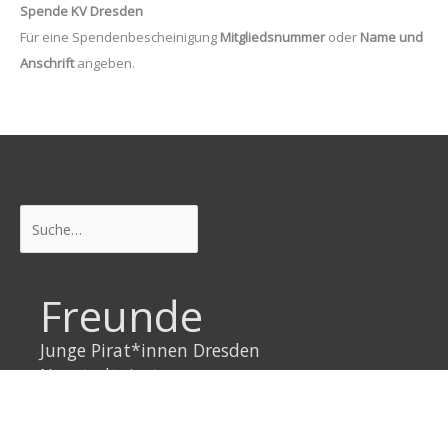
Spende KV Dresden
Für eine Spendenbescheinigung
Mitgliedsnummer
oder
Name und
Anschrift
angeben.
Suchen
Freunde
Junge Pirat*innen Dresden
Neustadtpiraten
Piraten Sachsen
Piraten Leipzig