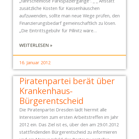
E
„fahrscheinlose Parkspaziergänge“. _ _ Anstatt
R
I
zusätzliche Kosten für Kassenhäuschen
K
aufzuwenden, sollte man neue Wege prüfen, den
R
Finanzierungsbedarf gemeinschaftlich zu lösen.
A
„Die Eintrittsgebühr für Pillnitz wäre…
N
K
:
WEITERLESEN »
E
S
N
C
16. Januar 2012
H
H
A
L
Piratenpartei berät über
U
O
S
Krankenhaus-
S
-
S
Bürgerentscheid
B
P
Ü
Die Piratenpartei Dresden lädt hiermit alle
A
R
Interessierten zum ersten Arbeitstreffen im Jahr
R
G
2012 ein. Das Ziel ist es, über den am 29.01.2012
K
E
stattfindenden Bürgerentscheid zu informieren
P