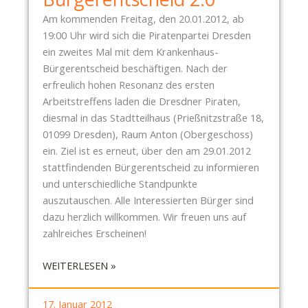
P
Am kommenden Freitag, den 20.01.2012, ab
A
19:00 Uhr wird sich die Piratenpartei Dresden
R
ein zweites Mal mit dem Krankenhaus-
T
Bürgerentscheid beschäftigen. Nach der
E
erfreulich hohen Resonanz des ersten
I
Arbeitstreffens laden die Dresdner Piraten,
D
diesmal in das Stadtteilhaus (Prießnitzstraße 18,
R
01099 Dresden), Raum Anton (Obergeschoss)
E
ein. Ziel ist es erneut, über den am 29.01.2012
S
stattfindenden Bürgerentscheid zu informieren
D
und unterschiedliche Standpunkte
E
auszutauschen. Alle Interessierten Bürger sind
N
dazu herzlich willkommen. Wir freuen uns auf
U
zahlreiches Erscheinen!
N
T
:
WEITERLESEN »
E
P
R
I
S
17. Januar 2012