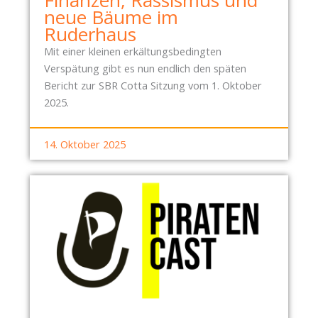
neue Bäume im
R
Ruderhaus
A
N
Mit einer kleinen erkältungsbedingten
K
Verspätung gibt es nun endlich den späten
E
Bericht zur SBR Cotta Sitzung vom 1. Oktober
N
2025.
H
A
14. Oktober 2025
U
S
-
B
Ü
R
G
E
R
E
N