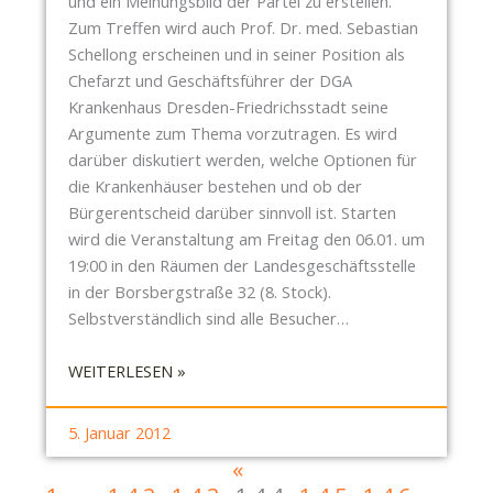
R
und ein Meinungsbild der Partei zu erstellen.
I
E
Zum Treffen wird auch Prof. Dr. med. Sebastian
L
N
Schellong erscheinen und in seiner Position als
L
T
Chefarzt und Geschäftsführer der DGA
N
S
Krankenhaus Dresden-Friedrichsstadt seine
I
C
Argumente zum Thema vorzutragen. Es wird
T
H
darüber diskutiert werden, welche Optionen für
Z
E
die Krankenhäuser bestehen und ob der
I
I
Bürgerentscheid darüber sinnvoll ist. Starten
S
D
wird die Veranstaltung am Freitag den 06.01. um
T
2
19:00 in den Räumen der Landesgeschäftsstelle
Ö
.
in der Borsbergstraße 32 (8. Stock).
F
0
Selbstverständlich sind alle Besucher…
F
E
:
WEITERLESEN »
N
P
T
I
L
5. Januar 2012
R
I
«
A
C