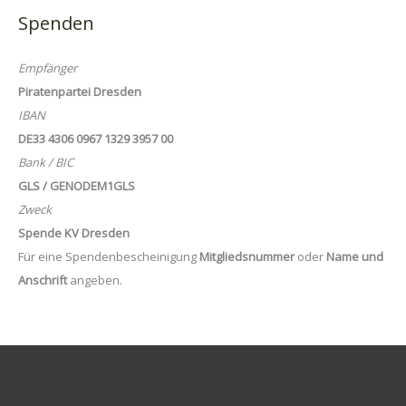
Spenden
Empfänger
Piratenpartei Dresden
IBAN
DE33 4306 0967 1329 3957 00
Bank / BIC
GLS / GENODEM1GLS
Zweck
Spende KV Dresden
Für eine Spendenbescheinigung
Mitgliedsnummer
oder
Name und
Anschrift
angeben.