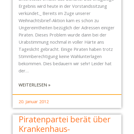
Ergebnis wird heute in der Vorstandssitzung
verkündet._ Bereits im Zuge unserer
Weihnachtsbrief-Aktion kam es schon zu
Ungereimtheiten bezüglich der Adressen einiger
Piraten. Dieses Problem wurde dann bei der
Urabstimmung nochmal in voller Härte ans
Tageslicht gebracht. Einige Piraten haben trotz
Stimmberechtigung keine Wahlunterlagen
bekommen. Dies bedauern wir sehr! Leider hat
der…
:
WEITERLESEN »
P
I
20. Januar 2012
R
A
Piratenpartei berät über
T
Krankenhaus-
E