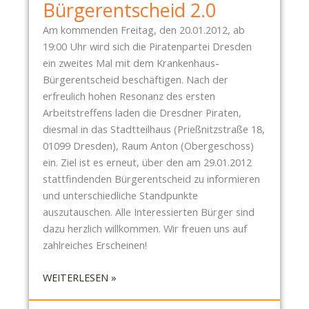
N
Bürgerentscheid 2.0
P
Am kommenden Freitag, den 20.01.2012, ab
A
19:00 Uhr wird sich die Piratenpartei Dresden
R
ein zweites Mal mit dem Krankenhaus-
T
Bürgerentscheid beschäftigen. Nach der
E
erfreulich hohen Resonanz des ersten
I
Arbeitstreffens laden die Dresdner Piraten,
D
diesmal in das Stadtteilhaus (Prießnitzstraße 18,
R
01099 Dresden), Raum Anton (Obergeschoss)
E
ein. Ziel ist es erneut, über den am 29.01.2012
S
stattfindenden Bürgerentscheid zu informieren
D
und unterschiedliche Standpunkte
E
auszutauschen. Alle Interessierten Bürger sind
N
dazu herzlich willkommen. Wir freuen uns auf
U
zahlreiches Erscheinen!
N
T
:
WEITERLESEN »
E
P
R