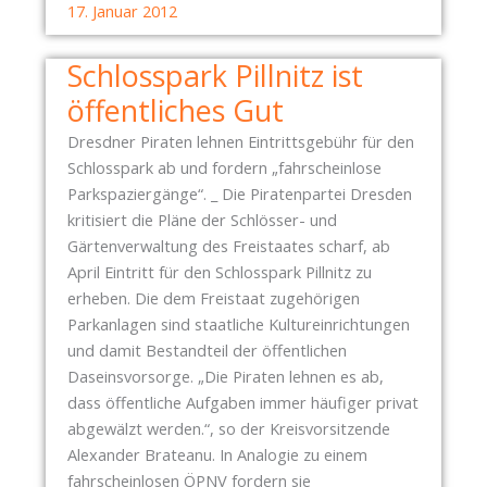
I
S
17. Januar 2012
R
T
A
Ü
Schlosspark Pillnitz ist
T
T
öffentliches Gut
E
Z
N
T
Dresdner Piraten lehnen Eintrittsgebühr für den
P
D
Schlosspark ab und fordern „fahrscheinlose
A
R
Parkspaziergänge“. _ Die Piratenpartei Dresden
R
E
kritisiert die Pläne der Schlösser- und
T
S
Gärtenverwaltung des Freistaates scharf, ab
E
D
April Eintritt für den Schlosspark Pillnitz zu
I
E
erheben. Die dem Freistaat zugehörigen
B
N
Parkanlagen sind staatliche Kultureinrichtungen
E
N
und damit Bestandteil der öffentlichen
R
A
Daseinsvorsorge. „Die Piraten lehnen es ab,
Ä
Z
dass öffentliche Aufgaben immer häufiger privat
T
I
abgewälzt werden.“, so der Kreisvorsitzende
Ü
F
Alexander Brateanu. In Analogie zu einem
B
R
fahrscheinlosen ÖPNV fordern sie