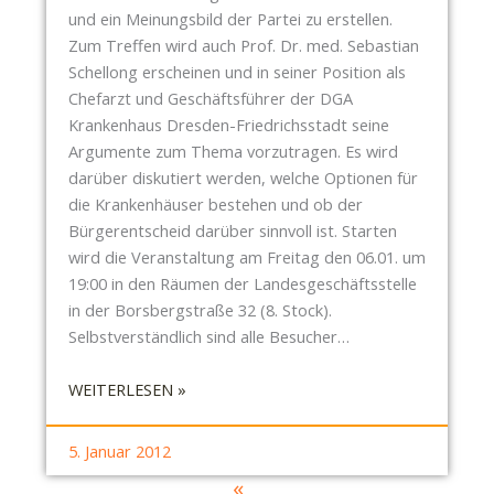
P
R
und ein Meinungsbild der Partei zu erstellen.
I
E
Zum Treffen wird auch Prof. Dr. med. Sebastian
L
N
Schellong erscheinen und in seiner Position als
L
T
Chefarzt und Geschäftsführer der DGA
N
S
Krankenhaus Dresden-Friedrichsstadt seine
I
C
Argumente zum Thema vorzutragen. Es wird
T
H
darüber diskutiert werden, welche Optionen für
Z
E
die Krankenhäuser bestehen und ob der
I
I
Bürgerentscheid darüber sinnvoll ist. Starten
S
D
wird die Veranstaltung am Freitag den 06.01. um
T
2
19:00 in den Räumen der Landesgeschäftsstelle
Ö
.
in der Borsbergstraße 32 (8. Stock).
F
0
Selbstverständlich sind alle Besucher…
F
E
:
WEITERLESEN »
N
P
T
I
L
5. Januar 2012
R
I
«
A