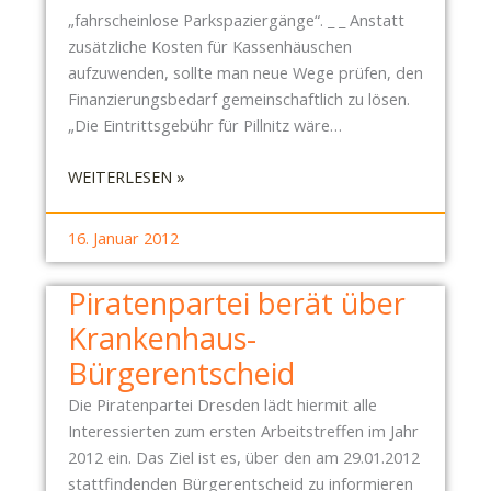
E
E
„fahrscheinlose Parkspaziergänge“. _ _ Anstatt
R
I
zusätzliche Kosten für Kassenhäuschen
K
aufzuwenden, sollte man neue Wege prüfen, den
R
Finanzierungsbedarf gemeinschaftlich zu lösen.
A
„Die Eintrittsgebühr für Pillnitz wäre…
N
K
:
WEITERLESEN »
E
S
N
C
16. Januar 2012
H
H
A
L
Piratenpartei berät über
U
O
S
Krankenhaus-
S
-
S
Bürgerentscheid
B
P
Ü
Die Piratenpartei Dresden lädt hiermit alle
A
R
Interessierten zum ersten Arbeitstreffen im Jahr
R
G
2012 ein. Das Ziel ist es, über den am 29.01.2012
K
E
stattfindenden Bürgerentscheid zu informieren