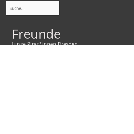
Suchen
Freunde
Junge Pirat*innen Dresden
Neustadtpiraten
Piraten Sachsen
Piraten Leipzig
Rechtliches
Datenschutzerklärung
Impressum