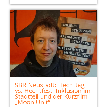
N
T
S
C
H
E
I
D
SBR Neustadt: Hechttag
vs. Hechtfest, Inklusion im
Stadtteil und der Kurzfilm
„Moon Unit“