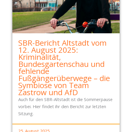
K
R
A
N
K
E
SBR-Bericht Altstadt vom
N
12. August 2025:
H
Kriminalität,
A
Bundesgartenschau und
U
fehlende
S
Fußgängerüberwege – die
-
Symbiose von Team
B
Zastrow und AfD
Ü
Auch für den SBR-Altstadt ist die Sommerpause
R
vorbei. Hier findet ihr den Bericht zur letzten
G
Sitzung.
E
R
E
25. August 2025