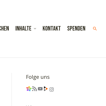
chen
Inhalte
Kontakt
Spenden
Such
Folge uns
Link
RSS-Feed
YouTube
Link
Instagram