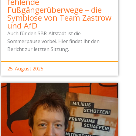
fehlende
Fußgängerüberwege – die
Symbiose von Team Zastrow
und AfD
Auch für den SBR-Altstadt ist die
Sommerpause vorbei. Hier findet ihr den
Bericht zur letzten Sitzung.
25. August 2025