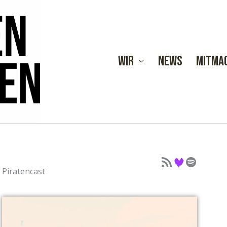
Wir
News
Mitma
Podcast als Feed
Podcast auf Deezer
Podcast auf Spotify
Piratencast