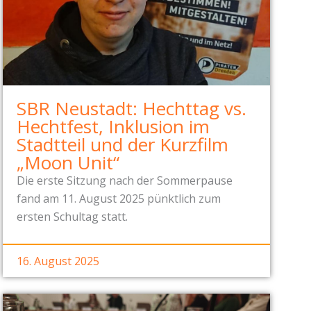
SBR Neustadt: Hechttag vs.
Hechtfest, Inklusion im
Stadtteil und der Kurzfilm
„Moon Unit“
Die erste Sitzung nach der Sommerpause
fand am 11. August 2025 pünktlich zum
ersten Schultag statt.
16. August 2025