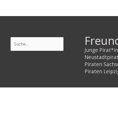
Freun
Suchen
Junge Pirat*
Neustadtpira
Piraten Sach
Piraten Leipzi