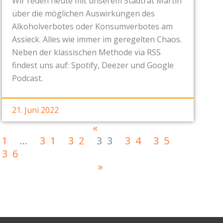
Wir reden heute mit unserem Stadtrat Martin
über die möglichen Auswirkungen des
Alkoholverbotes oder Konsumverbotes am
Assieck. Alles wie immer im geregelten Chaos.
Neben der klassischen Methode via RSS
findest uns auf: Spotify, Deezer und Google
Podcast.
21. Juni 2022
«
1
…
31
32
33
34
35
36
»