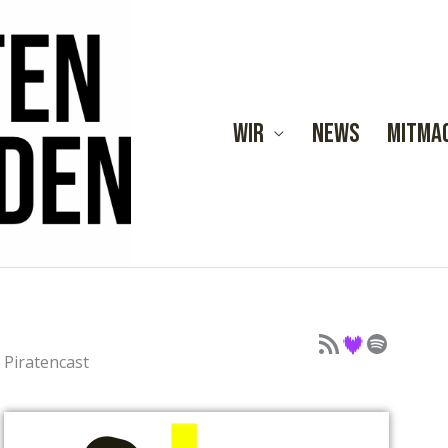
Wir
News
Mitma
Podcast als Feed
Podcast auf Deezer
Podcast auf Spotify
Piratencast