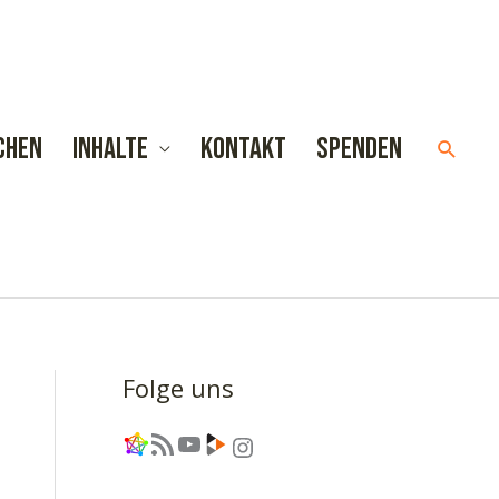
chen
Inhalte
Kontakt
Spenden
Such
Folge uns
Link
RSS-Feed
YouTube
Link
Instagram