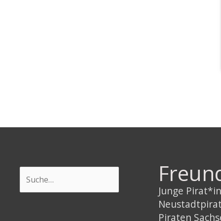
Freun
Suchen
Junge Pirat*
Neustadtpira
Piraten Sach