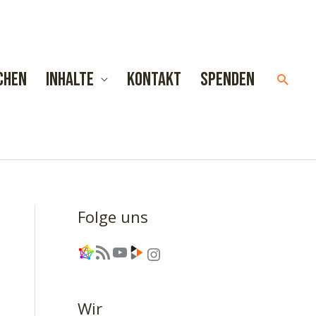
chen
Inhalte
Kontakt
Spenden
Such
Folge uns
Link
RSS-Feed
YouTube
Link
Instagram
Wir