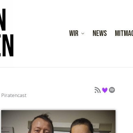
Wir
News
Mitma
Podcast als Feed
Podcast auf Deezer
Podcast auf Spotify
Piratencast