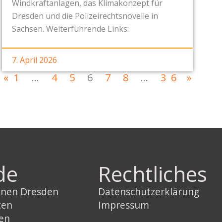
Windkraftanlagen, das Klimakonzept für
Dresden und die Polizeirechtsnovelle in
Sachsen. Weiterführende Links:
7. April 2026
«
1
…
4
5
6
7
8
…
36
»
de
Rechtliches
innen Dresden
Datenschutzerklärung
ten
Impressum
sen