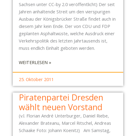
S
K
Sachsen unter CC-by 2.0 veröffentlicht) Der seit
B
E
Jahren anhaltende Streit um den vierspurigen
R
R
Ausbau der Königsbrücker Straße findet auch in
Ü
S
diesem Jahr kein Ende. Der von CDU und FDP
C
T
geplanten Asphaltwüste, welche Ausdruck einer
K
R
Verkehrspolitik des letzten Jahrtausends ist,
E
A
muss endlich Einhalt geboten werden.
R
SS
M
:
WEITERLESEN »
E
U
D
A
S
I
M
25. Oktober 2011
S
E
0
L
K
7
Piratenpartei Dresden
E
Ö
.
B
wählt neuen Vorstand
N
1
E
I
1
(v.l. Florian André Unterburger, Daniel Riebe,
N
G
.
Alexander Brateanu, Marcel Ritschel, Andreas
I
S
2
Schaake Foto: Johann Koenitz) Am Samstag,
I
B
0