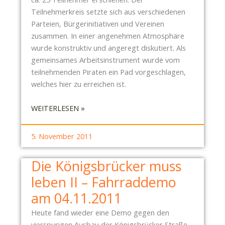
Teilnehmerkreis setzte sich aus verschiedenen
Parteien, Bürgerinitiativen und Vereinen
zusammen. In einer angenehmen Atmosphäre
wurde konstruktiv und angeregt diskutiert. Als
gemeinsames Arbeitsinstrument wurde vom
teilnehmenden Piraten ein Pad vorgeschlagen,
welches hier zu erreichen ist.
:
WEITERLESEN »
V
E
5. November 2011
R
N
Die Königsbrücker muss
E
leben II – Fahrraddemo
T
Z
am 04.11.2011
U
Heute fand wieder eine Demo gegen den
N
vierspurigen Ausbau der Königsbrücker Straße