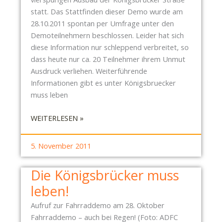
G
statt. Das Stattfinden dieser Demo wurde am
S
28.10.2011 spontan per Umfrage unter den
T
Demoteilnehmern beschlossen. Leider hat sich
R
diese Information nur schleppend verbreitet, so
E
dass heute nur ca. 20 Teilnehmer ihrem Unmut
F
Ausdruck verliehen. Weiterführende
F
Informationen gibt es unter Königsbruecker
E
muss leben
N
K
:
WEITERLESEN »
Ö
D
N
I
I
5. November 2011
E
G
K
S
Die Königsbrücker muss
Ö
B
leben!
N
R
I
Ü
Aufruf zur Fahrraddemo am 28. Oktober
G
C
Fahrraddemo – auch bei Regen! (Foto: ADFC