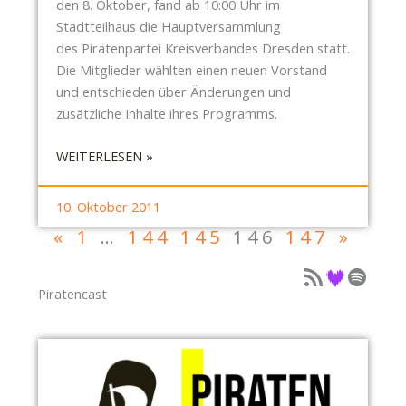
den 8. Oktober, fand ab 10:00 Uhr im
–
R
1
Stadtteilhaus die Hauptversammlung
F
Ü
1
des Piratenpartei Kreisverbandes Dresden statt.
A
C
(
Die Mitglieder wählten einen neuen Vorstand
H
K
U
und entschieden über Änderungen und
R
E
P
zusätzliche Inhalte ihres Programms.
R
R
D
A
M
A
:
WEITERLESEN »
D
U
T
P
D
S
E
I
10. Oktober 2011
E
S
)
R
M
«
1
…
144
145
146
147
»
L
A
O
E
T
Podcast als Feed
Podcast auf Deezer
Podcast auf Spotify
A
B
E
Piratencast
M
E
N
0
N
P
4
!
A
.
R
1
T
1