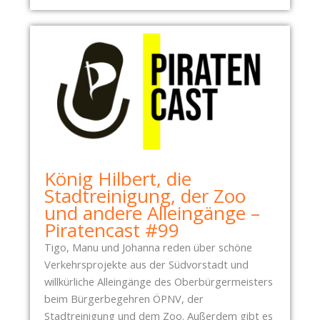
V
O
R
S
T
A
N
D
König Hilbert, die
Stadtreinigung, der Zoo
und andere Alleingänge –
Piratencast #99
Tigo, Manu und Johanna reden über schöne
Verkehrsprojekte aus der Südvorstadt und
willkürliche Alleingänge des Oberbürgermeisters
beim Bürgerbegehren ÖPNV, der
Stadtreinigung und dem Zoo. Außerdem gibt es