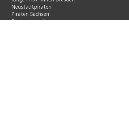
Neustadtpiraten
Piraten Sachsen
Piraten Leipzig
Rechtliches
Datenschutzerklärung
Impressum
Link
Instagram
YouTube
Link