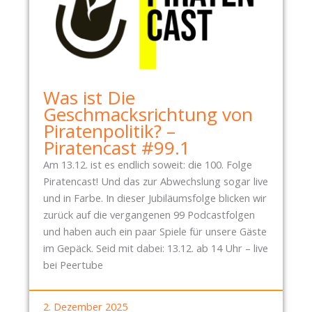
E
.
I
2
D
0
R
1
E
1
S
Was ist Die
D
Geschmacksrichtung von
E
Piratenpolitik? –
N
Piratencast #99.1
W
Am 13.12. ist es endlich soweit: die 100. Folge
Ä
Piratencast! Und das zur Abwechslung sogar live
H
und in Farbe. In dieser Jubiläumsfolge blicken wir
L
zurück auf die vergangenen 99 Podcastfolgen
T
und haben auch ein paar Spiele für unsere Gäste
N
im Gepäck. Seid mit dabei: 13.12. ab 14 Uhr – live
E
bei Peertube
U
E
2. Dezember 2025
N