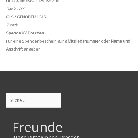
DE33 4306 0967 1329 3957 00
Bank / BIC
GLS / GENODEM1GLS
Zweck
Spende KV Dresden
Für eine Spendenbescheinigung
Mitgliedsnummer
oder
Name und
Anschrift
angeben.
Suchen
Freunde
Junge Pirat*innen Dresden