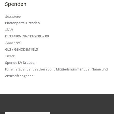
Spenden
Empfänger
Piratenpartei Dresden
IBAN
DE33 4306 0967 1329 3957 00
Bank / BIC
GLS / GENODEM1GLS
Zweck
Spende KV Dresden
Für eine Spendenbescheinigung
Mitgliedsnummer
oder
Name und
Anschrift
angeben.