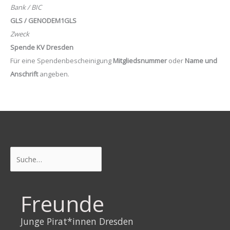
Bank / BIC
GLS / GENODEM1GLS
Zweck
Spende KV Dresden
Für eine Spendenbescheinigung
Mitgliedsnummer
oder
Name und
Anschrift
angeben.
Suchen
Freunde
Junge Pirat*innen Dresden