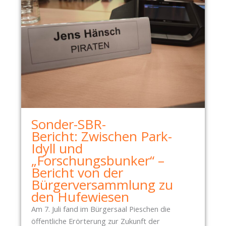
Sonder-SBR-
Bericht: Zwischen Park-
Idyll und
„Forschungsbunker“ –
Bericht von der
Bürgerversammlung zu
den Hufewiesen
Am 7. Juli fand im Bürgersaal Pieschen die
öffentliche Erörterung zur Zukunft der