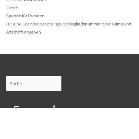
Zweck
Spende KV Dresden
Für eine Spendenbescheinigung
Mitgliedsnummer
oder
Name und
Anschrift
angeben.
Suchen
Freunde
Junge Pirat*innen Dresden
Neustadtpiraten
Piraten Sachsen