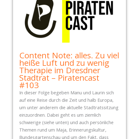
N
I
F
N
Ü
D
R
J
D
E
A
T
S
Z
Content Note: alles. Zu viel
E
T
heiße Luft und zu wenig
H
P
Therapie im Dresdner
R
L
Stadtrat – Piratencast
E
E
#103
N
I
In dieser Folge begeben Manu und Laurin sich
A
T
auf eine Reise durch die Zeit und halb Europa,
M
E
um unter anderem die aktuelle Stadtratssitzung
T
einzuordnen. Dabei geht es um ziemlich
schwierige (siehe unten) und auch persönliche
Themen rund um Maja, Erinnerungskultur,
Bundesgartenschau und um den Fakt, dass