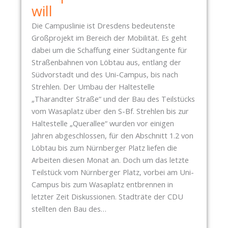
A
will
V
O
Die Campuslinie ist Dresdens bedeutenste
M
Großprojekt im Bereich der Mobilität. Es geht
1
dabei um die Schaffung einer Südtangente für
8
Straßenbahnen von Löbtau aus, entlang der
.
Südvorstadt und des Uni-Campus, bis nach
J
Strehlen. Der Umbau der Haltestelle
U
„Tharandter Straße“ und der Bau des Teilstücks
N
vom Wasaplatz über den S-Bf. Strehlen bis zur
I
Haltestelle „Querallee“ wurden vor einigen
2
Jahren abgeschlossen, für den Abschnitt 1.2 von
0
Löbtau bis zum Nürnberger Platz liefen die
2
Arbeiten diesen Monat an. Doch um das letzte
6
Teilstück vom Nürnberger Platz, vorbei am Uni-
:
Campus bis zum Wasaplatz entbrennen in
K
letzter Zeit Diskussionen. Stadträte der CDU
E
stellten den Bau des…
I