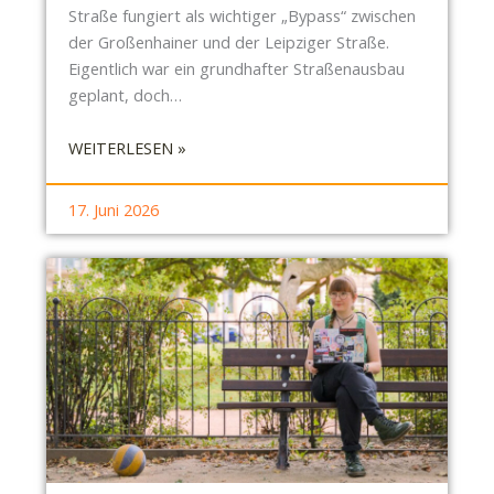
Ö
Straße fungiert als wichtiger „Bypass“ zwischen
R
der Großenhainer und der Leipziger Straße.
E
Eigentlich war ein grundhafter Straßenausbau
N
geplant, doch…
W
I
:
WEITERLESEN »
L
S
L
B
17. Juni 2026
R
P
I
E
S
C
H
E
N
1
6