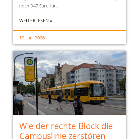
noch 947 Euro für…
:
WEITERLESEN »
S
B
19. Juni 2026
R
-
B
E
R
I
C
H
T
C
O
Wie der rechte Block die
T
T
Campuslinie zerstören