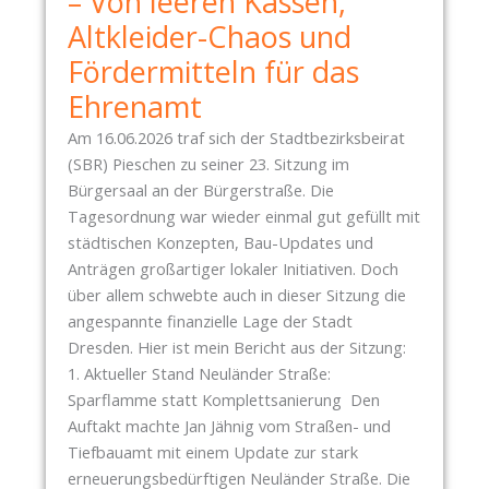
– Von leeren Kassen,
E
I
Altkleider-Chaos und
N
E
Fördermitteln für das
G
C
E
A
Ehrenamt
T
M
Am 16.06.2026 traf sich der Stadtbezirksbeirat
E
P
(SBR) Pieschen zu seiner 23. Sitzung im
X
U
Bürgersaal an der Bürgerstraße. Die
T
S
Tagesordnung war wieder einmal gut gefüllt mit
I
L
städtischen Konzepten, Bau-Updates und
L
I
Anträgen großartiger lokaler Initiativen. Doch
M
N
über allem schwebte auch in dieser Sitzung die
Ü
I
angespannte finanzielle Lage der Stadt
L
E
Dresden. Hier ist mein Bericht aus der Sitzung:
L
Z
1. Aktueller Stand Neuländer Straße:
E
Sparflamme statt Komplettsanierung Den
R
Auftakt machte Jan Jähnig vom Straßen- und
S
Tiefbauamt mit einem Update zur stark
T
erneuerungsbedürftigen Neuländer Straße. Die