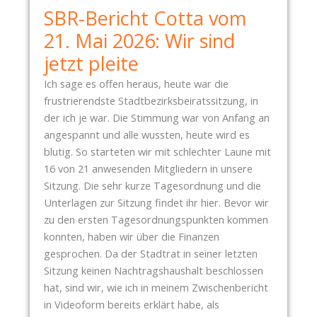
SBR-Bericht Cotta vom
.
0
21. Mai 2026: Wir sind
6
jetzt pleite
.
2
Ich sage es offen heraus, heute war die
0
frustrierendste Stadtbezirksbeiratssitzung, in
2
der ich je war. Die Stimmung war von Anfang an
6
angespannt und alle wussten, heute wird es
–
blutig. So starteten wir mit schlechter Laune mit
V
16 von 21 anwesenden Mitgliedern in unsere
O
Sitzung. Die sehr kurze Tagesordnung und die
N
Unterlagen zur Sitzung findet ihr hier. Bevor wir
L
zu den ersten Tagesordnungspunkten kommen
E
konnten, haben wir über die Finanzen
E
gesprochen. Da der Stadtrat in seiner letzten
R
Sitzung keinen Nachtragshaushalt beschlossen
E
hat, sind wir, wie ich in meinem Zwischenbericht
N
in Videoform bereits erklärt habe, als