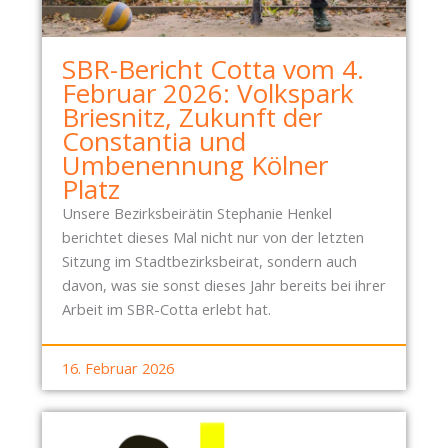
H
A
A
V
SBR-Bericht Cotta vom 4.
O
O
Februar 2026: Volkspark
S
M
Briesnitz, Zukunft der
U
2
Constantia und
N
1
Umbenennung Kölner
D
.
Platz
F
M
Ö
A
Unsere Bezirksbeirätin Stephanie Henkel
R
I
berichtet dieses Mal nicht nur von der letzten
D
2
Sitzung im Stadtbezirksbeirat, sondern auch
E
0
davon, was sie sonst dieses Jahr bereits bei ihrer
R
2
Arbeit im SBR-Cotta erlebt hat.
M
6
I
:
16. Februar 2026
T
W
T
I
E
R
L
S