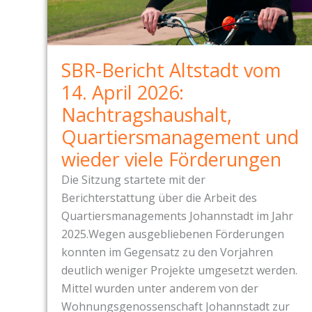
D
T
T
E
V
N
SBR-Bericht Altstadt vom
O
U
14. April 2026:
M
N
5
D
Nachtragshaushalt,
.
E
Quartiersmanagement und
M
I
wieder viele Förderungen
A
N
I
Die Sitzung startete mit der
E
2
Berichterstattung über die Arbeit des
R
0
Quartiersmanagements Johannstadt im Jahr
K
2
2025.Wegen ausgebliebenen Förderungen
O
6
konnten im Gegensatz zu den Vorjahren
S
:
deutlich weniger Projekte umgesetzt werden.
T
K
Mittel wurden unter anderem von der
S
O
Wohnungsgenossenschaft Johannstadt zur
P