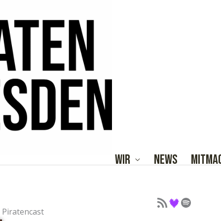
Wir
News
Mitma
Podcast als Feed
Podcast auf Deezer
Podcast auf Spotify
Piratencast