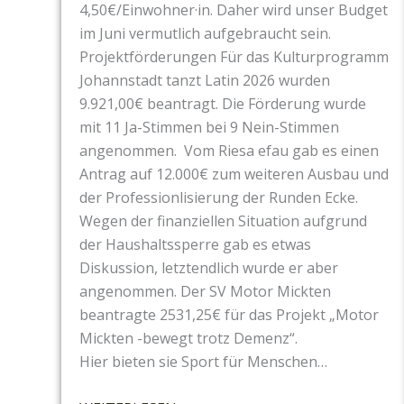
E
4,50€/Einwohner·in. Daher wird unser Budget
L
im Juni vermutlich aufgebraucht sein.
L
Projektförderungen Für das Kulturprogramm
E
Johannstadt tanzt Latin 2026 wurden
N
9.921,00€ beantragt. Die Förderung wurde
-
mit 11 Ja-Stimmen bei 9 Nein-Stimmen
D
angenommen. Vom Riesa efau gab es einen
A
Antrag auf 12.000€ zum weiteren Ausbau und
U
der Professionlisierung der Runden Ecke.
E
Wegen der finanziellen Situation aufgrund
R
der Haushaltssperre gab es etwas
B
Diskussion, letztendlich wurde er aber
R
angenommen. Der SV Motor Mickten
E
beantragte 2531,25€ für das Projekt „Motor
N
Mickten -bewegt trotz Demenz“.
N
Hier bieten sie Sport für Menschen…
E