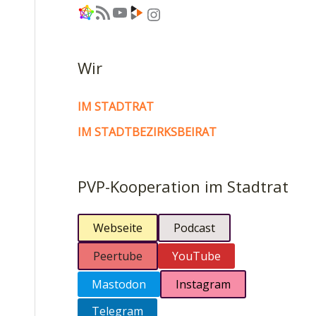
Link
RSS-Feed
YouTube
Link
Instagram
Wir
IM STADTRAT
IM STADTBEZIRKSBEIRAT
PVP-Kooperation im Stadtrat
Webseite
Podcast
Peertube
YouTube
Mastodon
Instagram
Telegram