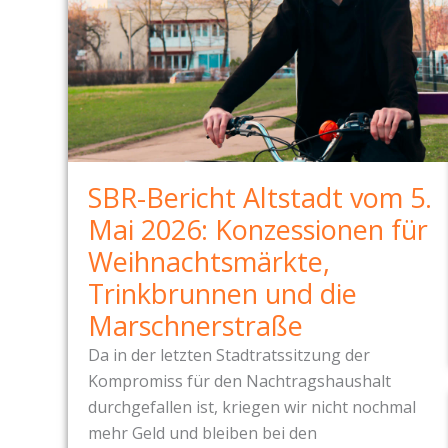
.
0
5
.
2
0
2
SBR-Bericht Altstadt vom 5.
6
Mai 2026: Konzessionen für
–
V
Weihnachtsmärkte,
O
Trinkbrunnen und die
N
Marschnerstraße
B
A
Da in der letzten Stadtratssitzung der
U
Kompromiss für den Nachtragshaushalt
S
durchgefallen ist, kriegen wir nicht nochmal
T
mehr Geld und bleiben bei den