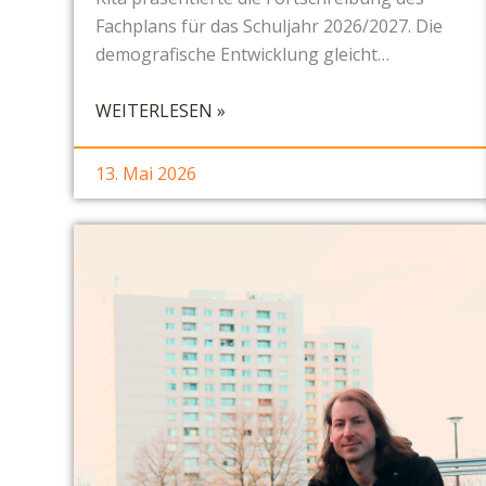
Fachplans für das Schuljahr 2026/2027. Die
demografische Entwicklung gleicht…
:
WEITERLESEN »
S
B
13. Mai 2026
R
P
I
E
S
C
H
E
N
1
2