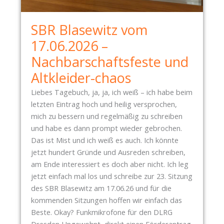
H
C
U
H
SBR Blasewitz vom
N
T
G
17.06.2026 –
-
S
G
Nachbarschaftsfeste und
B
Y
Altkleider-chaos
U
M
N
N
Liebes Tagebuch, ja, ja, ich weiß – ich habe beim
K
A
letzten Eintrag hoch und heilig versprochen,
E
S
mich zu bessern und regelmäßig zu schreiben
R
I
und habe es dann prompt wieder gebrochen.
“
U
Das ist Mist und ich weiß es auch. Ich könnte
–
M
jetzt hundert Gründe und Ausreden schreiben,
B
–
am Ende interessiert es doch aber nicht. Ich leg
E
D
jetzt einfach mal los und schreibe zur 23. Sitzung
R
E
des SBR Blasewitz am 17.06.26 und für die
I
R
kommenden Sitzungen hoffen wir einfach das
C
N
Beste. Okay? Funkmikrofone für den DLRG
H
E