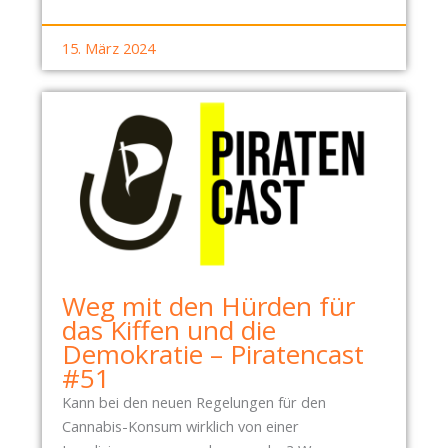
L
E
15. März 2024
I
D
E
R
-
C
H
A
O
S
Weg mit den Hürden für
das Kiffen und die
Demokratie – Piratencast
#51
Kann bei den neuen Regelungen für den
Cannabis-Konsum wirklich von einer