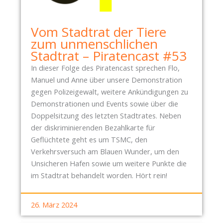
I
M
M
N
1
L
N
7
Vom Stadtrat der Tiere
U
E
.
zum unmenschlichen
N
N
0
Stadtrat – Piratencast #53
G
!
6
In dieser Folge des Piratencast sprechen Flo,
Z
.
Manuel und Anne über unsere Demonstration
U
2
gegen Polizeigewalt, weitere Ankündigungen zu
D
0
Demonstrationen und Events sowie über die
E
2
Doppelsitzung des letzten Stadtrates. Neben
N
6
der diskriminierenden Bezahlkarte für
H
–
Geflüchtete geht es um TSMC, den
U
N
Verkehrsversuch am Blauen Wunder, um den
F
A
Unsicheren Hafen sowie um weitere Punkte die
E
C
im Stadtrat behandelt worden. Hört rein!
W
H
I
B
E
26. März 2024
A
S
R