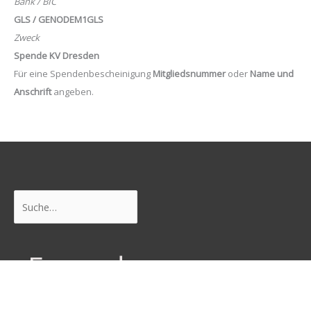
Bank / BIC
GLS / GENODEM1GLS
Zweck
Spende KV Dresden
Für eine Spendenbescheinigung
Mitgliedsnummer
oder
Name und
Anschrift
angeben.
Suchen
Freunde
Junge Pirat*innen Dresden
Neustadtpiraten