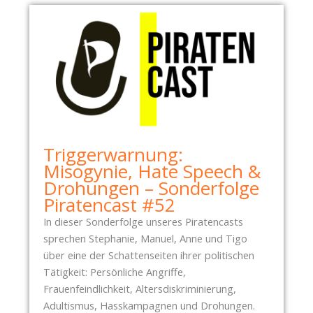
E
S
N
C
H
A
F
T
S
F
E
Triggerwarnung:
S
Misogynie, Hate Speech &
T
Drohungen – Sonderfolge
E
Piratencast #52
U
In dieser Sonderfolge unseres Piratencasts
N
sprechen Stephanie, Manuel, Anne und Tigo
D
über eine der Schattenseiten ihrer politischen
A
Tätigkeit: Persönliche Angriffe,
L
Frauenfeindlichkeit, Altersdiskriminierung,
T
Adultismus, Hasskampagnen und Drohungen.
K