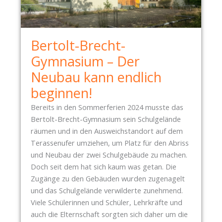
-
B
E
Bertolt-Brecht-
R
I
Gymnasium – Der
C
Neubau kann endlich
H
beginnen!
T
:
Bereits in den Sommerferien 2024 musste das
Bertolt-Brecht-Gymnasium sein Schulgelände
Z
räumen und in den Ausweichstandort auf dem
W
Terassenufer umziehen, um Platz für den Abriss
I
und Neubau der zwei Schulgebäude zu machen.
S
Doch seit dem hat sich kaum was getan. Die
C
Zugänge zu den Gebäuden wurden zugenagelt
H
und das Schulgelände verwilderte zunehmend.
E
Viele Schülerinnen und Schüler, Lehrkräfte und
N
auch die Elternschaft sorgten sich daher um die
P