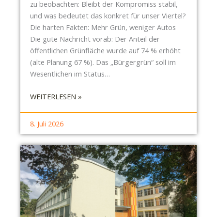
E
zu beobachten: Bleibt der Kompromiss stabil,
I
und was bedeutet das konkret für unser Viertel?
N
Die harten Fakten: Mehr Grün, weniger Autos
D
Die gute Nachricht vorab: Der Anteil der
E
öffentlichen Grünfläche wurde auf 74 % erhöht
U
(alte Planung 67 %). Das „Bürgergrün“ soll im
T
Wesentlichen im Status…
I
G
:
WEITERLESEN »
E
S
D
O
8. Juli 2026
R
N
O
D
H
E
U
R
N
-
G
S
B
R