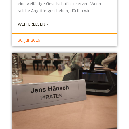
eine vielfältige Gesellschaft einsetzen. Wenn
solche Angriffe geschehen, dürfen wir…
:
WEITERLESEN »
E
I
30. Juli 2026
N
E
T
O
T
E
R
A
T
T
E
I
M