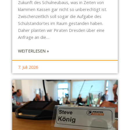
Zukunft des Schulneubaus, was in Zeiten von
A
klammen Kassen gar nicht so unberechtigt ist.
R
Zwischenzeitlich soll sogar die Aufgabe des
K
Schulstandortes im Raum gestanden haben.
-
Daher planten wir Piraten Dresden über eine
I
Anfrage an die…
D
Y
:
WEITERLESEN »
L
B
L
E
7. Juli 2026
U
R
N
T
D
O
„
L
F
T
O
-
R
B
S
R
C
E