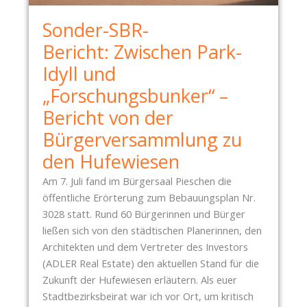
B
Sonder-SBR-
R
I
Bericht: Zwischen Park-
E
Idyll und
F
„Forschungsbunker“ –
K
A
Bericht von der
S
Bürgerversammlung zu
T
den Hufewiesen
E
N
Am 7. Juli fand im Bürgersaal Pieschen die
I
öffentliche Erörterung zum Bebauungsplan Nr.
S
3028 statt. Rund 60 Bürgerinnen und Bürger
T
ließen sich von den städtischen Planerinnen, den
E
Architekten und dem Vertreter des Investors
I
(ADLER Real Estate) den aktuellen Stand für die
N
Zukunft der Hufewiesen erläutern. Als euer
E
Stadtbezirksbeirat war ich vor Ort, um kritisch