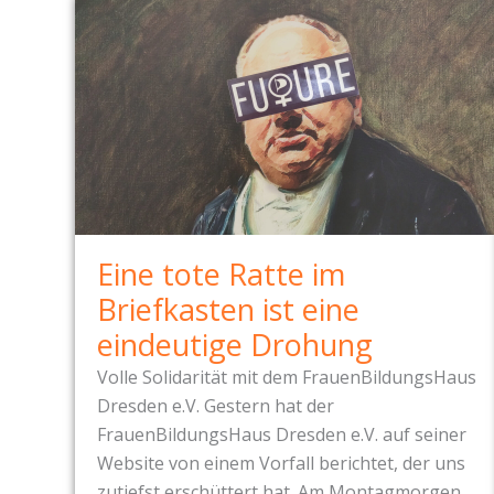
Eine tote Ratte im
Briefkasten ist eine
eindeutige Drohung
Volle Solidarität mit dem FrauenBildungsHaus
Dresden e.V. Gestern hat der
FrauenBildungsHaus Dresden e.V. auf seiner
Website von einem Vorfall berichtet, der uns
zutiefst erschüttert hat. Am Montagmorgen,