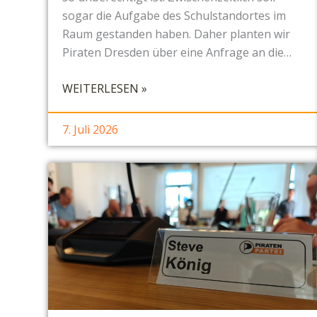
R
sogar die Aufgabe des Schulstandortes im
K
Raum gestanden haben. Daher planten wir
-
Piraten Dresden über eine Anfrage an die…
I
D
:
WEITERLESEN »
Y
B
L
E
7. Juli 2026
L
R
U
T
N
O
D
L
„
T
F
-
O
B
R
R
S
E
C
C