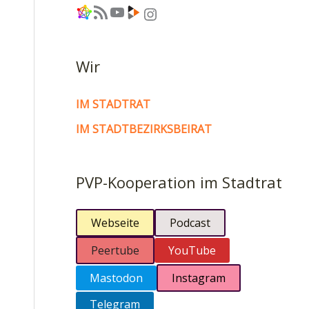
Link
RSS-Feed
YouTube
Link
Instagram
Wir
IM STADTRAT
IM STADTBEZIRKSBEIRAT
PVP-Kooperation im Stadtrat
Webseite
Podcast
Peertube
YouTube
Mastodon
Instagram
Telegram