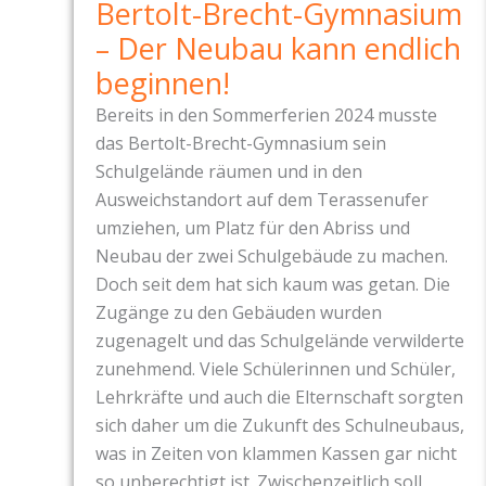
Bertolt-Brecht-Gymnasium
R
– Der Neubau kann endlich
I
beginnen!
C
H
Bereits in den Sommerferien 2024 musste
T
das Bertolt-Brecht-Gymnasium sein
:
Schulgelände räumen und in den
Ausweichstandort auf dem Terassenufer
Z
umziehen, um Platz für den Abriss und
W
Neubau der zwei Schulgebäude zu machen.
I
Doch seit dem hat sich kaum was getan. Die
S
Zugänge zu den Gebäuden wurden
C
zugenagelt und das Schulgelände verwilderte
H
zunehmend. Viele Schülerinnen und Schüler,
E
Lehrkräfte und auch die Elternschaft sorgten
N
sich daher um die Zukunft des Schulneubaus,
P
was in Zeiten von klammen Kassen gar nicht
A
so unberechtigt ist. Zwischenzeitlich soll