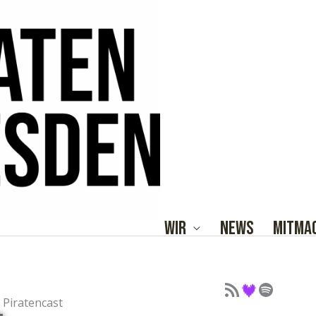
Wir
News
Mitma
Podcast als Feed
Podcast auf Deezer
Podcast auf Spotify
Piratencast