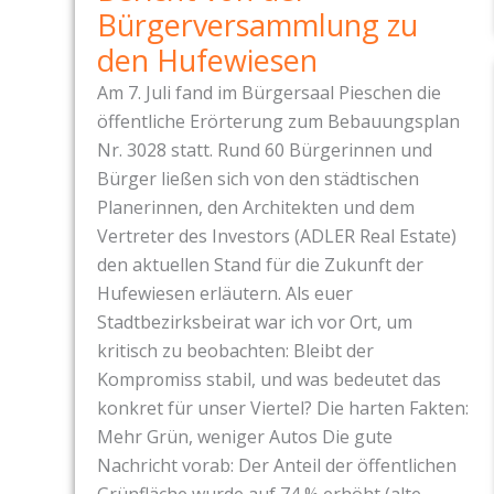
K
Bürgerversammlung zu
A
den Hufewiesen
S
Am 7. Juli fand im Bürgersaal Pieschen die
T
öffentliche Erörterung zum Bebauungsplan
E
Nr. 3028 statt. Rund 60 Bürgerinnen und
N
Bürger ließen sich von den städtischen
I
Planerinnen, den Architekten und dem
S
Vertreter des Investors (ADLER Real Estate)
T
den aktuellen Stand für die Zukunft der
E
Hufewiesen erläutern. Als euer
I
Stadtbezirksbeirat war ich vor Ort, um
N
kritisch zu beobachten: Bleibt der
E
Kompromiss stabil, und was bedeutet das
E
konkret für unser Viertel? Die harten Fakten:
I
Mehr Grün, weniger Autos Die gute
N
Nachricht vorab: Der Anteil der öffentlichen
D
Grünfläche wurde auf 74 % erhöht (alte