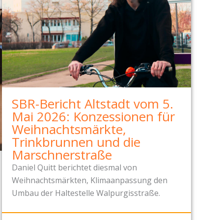
SBR-Bericht Altstadt vom 5.
Mai 2026: Konzessionen für
Weihnachtsmärkte,
Trinkbrunnen und die
Marschnerstraße
Daniel Quitt berichtet diesmal von
Weihnachtsmärkten, Klimaanpassung den
Umbau der Haltestelle Walpurgisstraße.