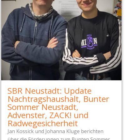
SBR Neustadt: Update
Nachtragshaushalt, Bunter
Sommer Neustadt,
Advenster, ZACK! und
Radwegesicherheit
Jan Kossick und Johanna Kluge berichten
über die Förderungen zum Bunten Sommer