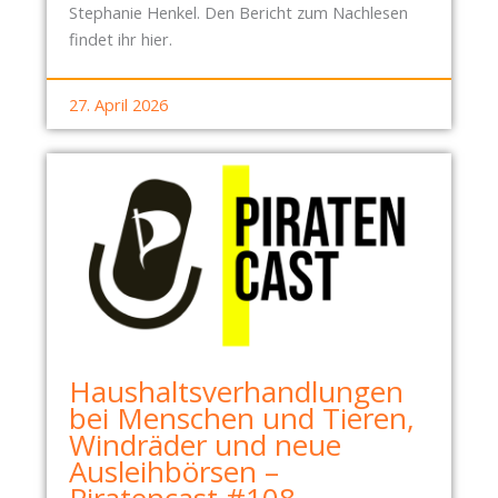
I
Stephanie Henkel. Den Bericht zum Nachlesen
G
findet ihr hier.
E
R
27. April 2026
B
A
H
N
H
O
F
S
Haushaltsverhandlungen
bei Menschen und Tieren,
Windräder und neue
Ausleihbörsen –