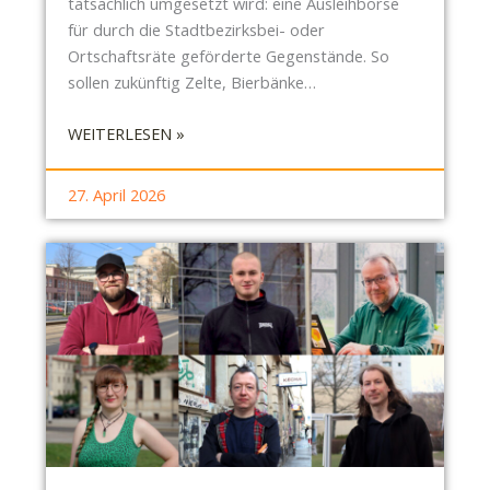
tatsächlich umgesetzt wird: eine Ausleihbörse
für durch die Stadtbezirksbei- oder
Ortschaftsräte geförderte Gegenstände. So
sollen zukünftig Zelte, Bierbänke…
:
WEITERLESEN »
S
B
27. April 2026
R
-
B
E
R
I
C
H
T
C
O