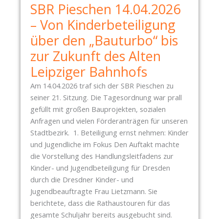
I
SBR Pieschen 14.04.2026
H
O
T
– Von Kinderbeteiligung
T
W
H
über den „Bauturbo“ bis
E
E
zur Zukunft des Alten
I
K
T
Leipziger Bahnhofs
E
E
N
Am 14.04.2026 traf sich der SBR Pieschen zu
R
U
seiner 21. Sitzung. Die Tagesordnung war prall
A
N
gefüllt mit großen Bauprojekten, sozialen
U
D
Anfragen und vielen Förderanträgen für unseren
S
N
Stadtbezirk. 1. Beteiligung ernst nehmen: Kinder
B
A
und Jugendliche im Fokus Den Auftakt machte
L
C
die Vorstellung des Handlungsleitfadens zur
U
H
Kinder- und Jugendbeteiligung für Dresden
T
T
durch die Dresdner Kinder- und
E
R
Jugendbeauftragte Frau Lietzmann. Sie
N
A
berichtete, dass die Rathaustouren für das
L
G
gesamte Schuljahr bereits ausgebucht sind.