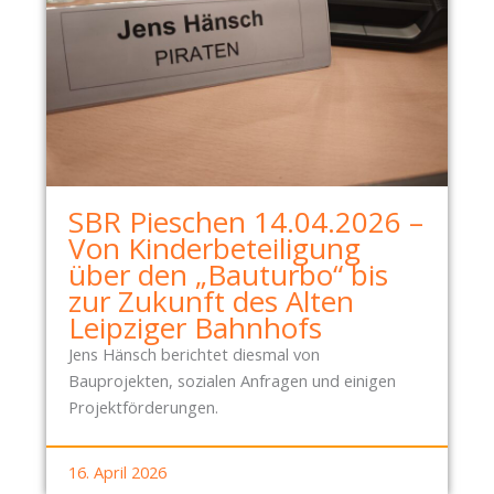
SBR Pieschen 14.04.2026 –
Von Kinderbeteiligung
über den „Bauturbo“ bis
zur Zukunft des Alten
Leipziger Bahnhofs
Jens Hänsch berichtet diesmal von
Bauprojekten, sozialen Anfragen und einigen
Projektförderungen.
16. April 2026