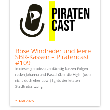
A
N
D
„
T
B
:
A
M
U
E
T
H
U
R
R
G
Böse Windräder und leere
B
E
SBR-Kassen – Piratencast
O
L
#109
“
D
B
In dieser geradezu verdächtig kurzen Folgen
F
I
reden Johanna und Pascal über die High- (oder
Ü
S
nicht doch eher Low-) lights der letzten
R
Z
Stadtratssitzung.
D
U
I
R
5. Mai 2026
E
Z
S
U