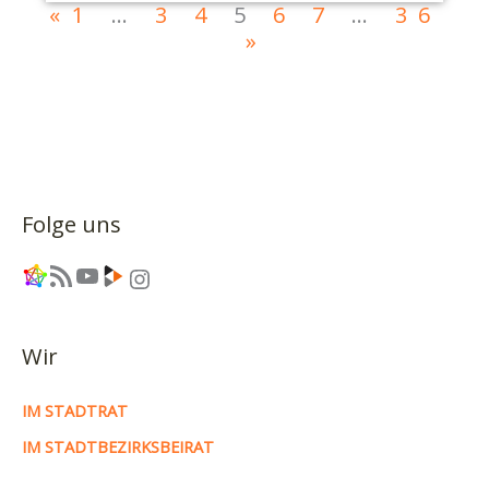
«
1
…
3
4
5
6
7
…
36
»
Folge uns
Link
RSS-Feed
YouTube
Link
Instagram
Wir
IM STADTRAT
IM STADTBEZIRKSBEIRAT