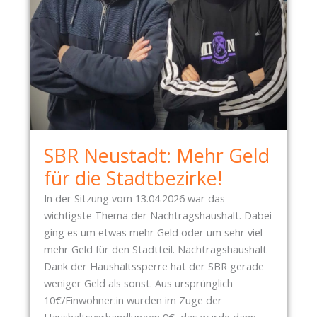
1
4
.
0
4
.
2
0
SBR Neustadt: Mehr Geld
2
6
für die Stadtbezirke!
–
In der Sitzung vom 13.04.2026 war das
V
wichtigste Thema der Nachtragshaushalt. Dabei
O
ging es um etwas mehr Geld oder um sehr viel
N
mehr Geld für den Stadtteil. Nachtragshaushalt
K
Dank der Haushaltssperre hat der SBR gerade
I
weniger Geld als sonst. Aus ursprünglich
N
10€/Einwohner:in wurden im Zuge der
D
Haushaltsverhandlungen 9€, das wurde dann