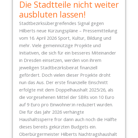
Die Stadtteile nicht weiter
T
T
ausbluten lassen!
A
Stadtbezirksübergreifendes Signal gegen
V
Hilberts neue Kürzungspläne – Pressemitteilung
O
vom 16. April 2026 Sport, Kultur, Bildung und
M
mehr. Viele gemeinnützige Projekte und
1
Initiativen, die sich für ein besseres Miteinander
6
in Dresden einsetzen, werden von ihrem
.
jeweiligen Stadtbezirksbeirat finanziell
A
gefördert. Doch vielen dieser Projekte droht
P
nun das Aus. Der erste finanzielle Einschnitt
R
erfolgte mit dem Doppelhaushalt 2025/26, als
I
die vorgesehenen Mittel der SBRs von 10 Euro
L
auf 9 Euro pro Einwohner:in reduziert wurden.
2
Die für das Jahr 2026 verhängte
0
Haushaltssperre fror dann auch noch die Hälfte
2
dieses bereits gekürzten Budgets ein.
6
Oberbürgermeister Hilberts Nachtragshaushalt
: