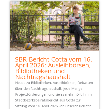
T
K
A
U
D
N
T
F
B
T
E
D
Z
E
I
S
R
A
K
SBR-Bericht Cotta vom 16.
L
E
April 2026: Ausleihbörsen,
T
!
Bibliotheken und
E
Nachtragshaushalt
N
L
Neues zu Bibliotheken, Ausleihbörsen, Debatten
E
über den Nachtragshaushalt, jede Menge
I
Projektförderungen und vieles mehr hört ihr im
P
Stadtbezirksbeiratsbericht aus Cotta zur
Z
Sitzung vom 16. April 2026 von unserer Beirätin