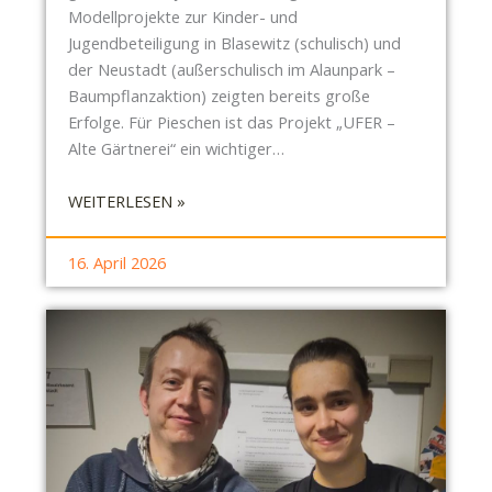
A
S
Modellprojekte zur Kinder- und
S
H
Jugendbeteiligung in Blasewitz (schulisch) und
S
A
der Neustadt (außerschulisch im Alaunpark –
E
U
Baumpflanzaktion) zeigten bereits große
N
S
Erfolge. Für Pieschen ist das Projekt „UFER –
!
H
Alte Gärtnerei“ ein wichtiger…
A
L
:
WEITERLESEN »
T
S
B
16. April 2026
R
P
I
E
S
C
H
E
N