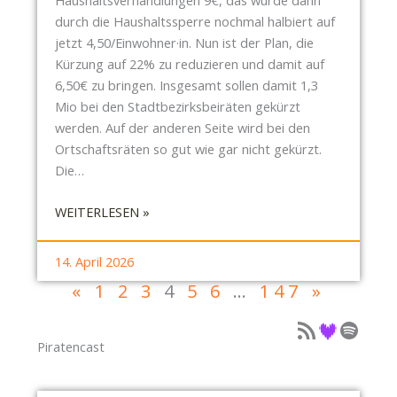
E
durch die Haushaltssperre nochmal halbiert auf
R
jetzt 4,50/Einwohner·in. Nun ist der Plan, die
B
Kürzung auf 22% zu reduzieren und damit auf
E
6,50€ zu bringen. Insgesamt sollen damit 1,3
T
Mio bei den Stadtbezirksbeiräten gekürzt
E
werden. Auf der anderen Seite wird bei den
I
Ortschaftsräten so gut wie gar nicht gekürzt.
L
Die…
I
G
:
WEITERLESEN »
U
S
N
B
G
14. April 2026
R
Ü
«
1
2
3
4
5
6
…
147
»
N
B
E
Podcast als Feed
Podcast auf Deezer
Podcast auf Spotify
E
U
R
Piratencast
S
D
T
E