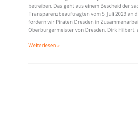
betreiben. Das geht aus einem Bescheid der s
Transparenzbeauftragten vom 5. Juli 2023 an di
fordern wir Piraten Dresden in Zusammenarbeit
Oberbürgermeister von Dresden, Dirk Hilbert, 
Dresden,
Weiterlesen »
schalt
dein
Facebook
ab!