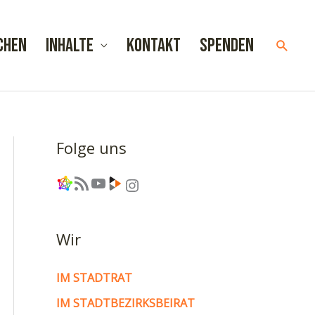
chen
Inhalte
Kontakt
Spenden
Such
Folge uns
Link
RSS-Feed
YouTube
Link
Instagram
Wir
IM STADTRAT
IM STADTBEZIRKSBEIRAT