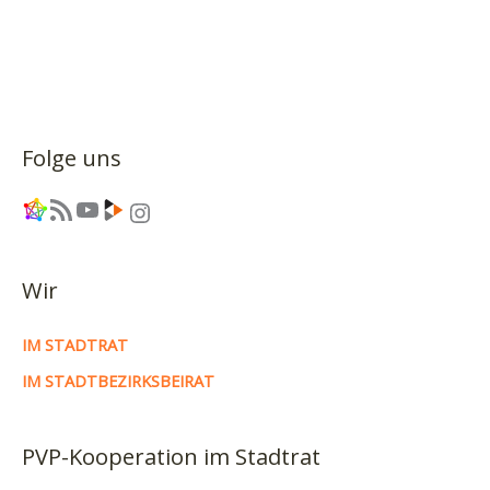
vom
25.09.24
–
Neues
Altgruna,
Weihnachtsfe
Folge uns
Schillerplatz
2.0
Link
RSS-Feed
YouTube
Link
Instagram
und
Brückenprob
Wir
IM STADTRAT
IM STADTBEZIRKSBEIRAT
PVP-Kooperation im Stadtrat