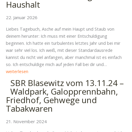
Haushalt
Nachbarschaftsfeste
und
Altkleider-
22. Januar 2026
chaos
Liebes Tagebuch, Asche auf mein Haupt und Staub von
deinem herunter: Ich muss mit einer Entschuldigung
beginnen. Ich hatte ein turbulentes letztes Jahr und bei mir
war sehr viel los. Ich weiß, mit dieser Standardausrede
kannst du nicht viel anfangen, aber manchmal ist es einfach
SBR
so. Ich entschuldige mich auf jeden Fall bei dir und…
Blasewitz
weiterlesen
vom
SBR Blasewitz vom 13.11.24 –
14.01.2026
Waldpark, Galopprennbahn,
–
Friedhof, Gehwege und
BUGA-
Tabakwaren
Visionen,
viel
Kultur
21. November 2024
und