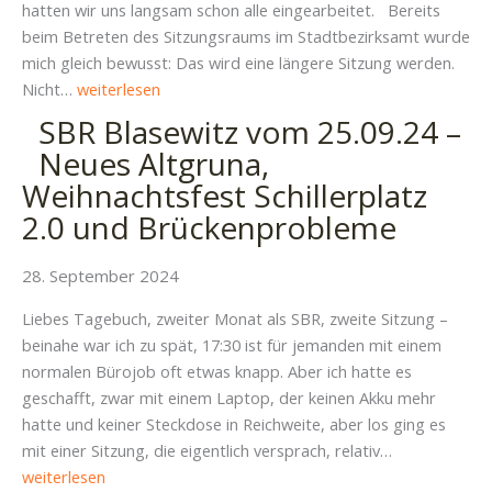
hatten wir uns langsam schon alle eingearbeitet. Bereits
beim Betreten des Sitzungsraums im Stadtbezirksamt wurde
mich gleich bewusst: Das wird eine längere Sitzung werden.
SBR
Nicht…
weiterlesen
Blasewitz
SBR Blasewitz vom 25.09.24 –
vom
Neues Altgruna,
23.10.24
Weihnachtsfest Schillerplatz
–
2.0 und Brückenprobleme
Advent
und
Bewegung
28. September 2024
für
Liebes Tagebuch, zweiter Monat als SBR, zweite Sitzung –
Senior*innen,
beinahe war ich zu spät, 17:30 ist für jemanden mit einem
Dachschäden,
normalen Bürojob oft etwas knapp. Aber ich hatte es
Theater
geschafft, zwar mit einem Laptop, der keinen Akku mehr
im
hatte und keiner Steckdose in Reichweite, aber los ging es
Kindergarten
SBR
mit einer Sitzung, die eigentlich versprach, relativ…
und
Blasewitz
weiterlesen
mehr