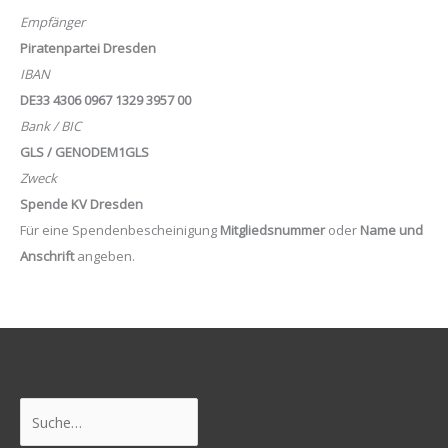
Empfänger
Piratenpartei Dresden
IBAN
DE33 4306 0967 1329 3957 00
Bank / BIC
GLS / GENODEM1GLS
Zweck
Spende KV Dresden
Für eine Spendenbescheinigung
Mitgliedsnummer
oder
Name und
Anschrift
angeben.
Suchen