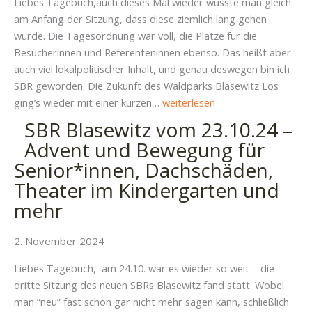
Liebes Tagebuch,auch dieses Mal wieder wusste man gleich
ein
am Anfang der Sitzung, dass diese ziemlich lang gehen
enger
würde. Die Tagesordnung war voll, die Plätze für die
Haushalt
Besucherinnen und Referenteninnen ebenso. Das heißt aber
auch viel lokalpolitischer Inhalt, und genau deswegen bin ich
SBR geworden. Die Zukunft des Waldparks Blasewitz Los
SBR
ging’s wieder mit einer kurzen…
weiterlesen
Blasewitz
SBR Blasewitz vom 23.10.24 –
vom
Advent und Bewegung für
13.11.24
Senior*innen, Dachschäden,
–
Theater im Kindergarten und
Waldpark,
Galopprennbahn,
mehr
Friedhof,
Gehwege
2. November 2024
und
Liebes Tagebuch, am 24.10. war es wieder so weit – die
Tabakwaren
dritte Sitzung des neuen SBRs Blasewitz fand statt. Wobei
man “neu” fast schon gar nicht mehr sagen kann, schließlich