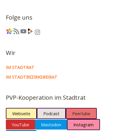
Hauptversammlung
am
Folge uns
12.
Oktober
Link
RSS-Feed
YouTube
Link
Instagram
Wir
IM STADTRAT
IM STADTBEZIRKSBEIRAT
PVP-Kooperation im Stadtrat
Webseite
Podcast
Peertube
YouTube
Mastodon
Instagram