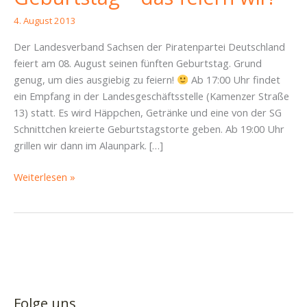
4. August 2013
Der Landesverband Sachsen der Piratenpartei Deutschland
feiert am 08. August seinen fünften Geburtstag. Grund
genug, um dies ausgiebig zu feiern!
Ab 17:00 Uhr findet
ein Empfang in der Landesgeschäftsstelle (Kamenzer Straße
13) statt. Es wird Häppchen, Getränke und eine von der SG
Schnittchen kreierte Geburtstagstorte geben. Ab 19:00 Uhr
grillen wir dann im Alaunpark. […]
Die
Weiterlesen »
PIRATEN
Sachsen
haben
Geburtstag
–
das
feiern
Folge uns