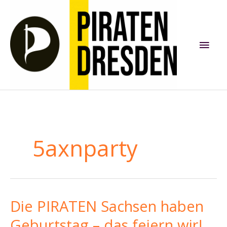
Zum
Inhalt
springen
Hau
5axnparty
Die PIRATEN Sachsen haben
Geburtstag – das feiern wir!