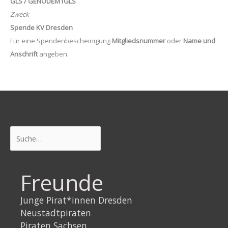
GLS / GENODEM1GLS
Zweck
Spende KV Dresden
Für eine Spendenbescheinigung
Mitgliedsnummer
oder
Name und
Anschrift
angeben.
Suchen
Freunde
Junge Pirat*innen Dresden
Neustadtpiraten
Piraten Sachsen