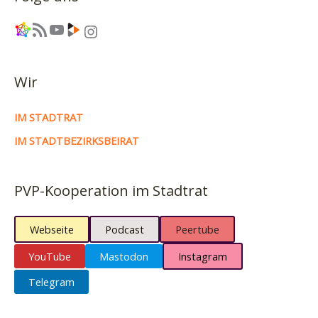
wir!
Link
RSS-Feed
YouTube
Link
Instagram
Wir
IM STADTRAT
IM STADTBEZIRKSBEIRAT
PVP-Kooperation im Stadtrat
Webseite
Podcast
Peertube
YouTube
Mastodon
Instagram
Telegram