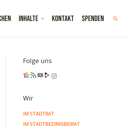
chen
Inhalte
Kontakt
Spenden
Such
Folge uns
Link
RSS-Feed
YouTube
Link
Instagram
Wir
IM STADTRAT
IM STADTBEZIRKSBEIRAT