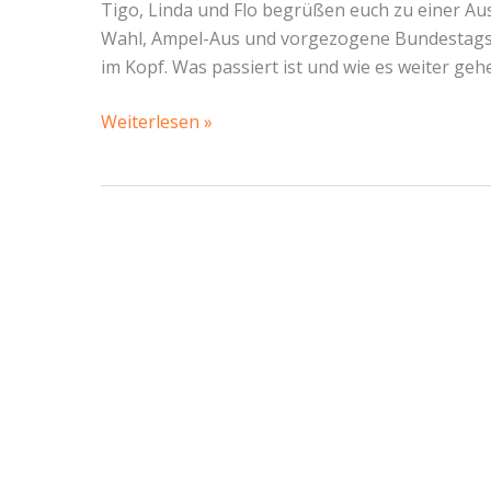
Tigo, Linda und Flo begrüßen euch zu einer Aus
Wahl, Ampel-Aus und vorgezogene Bundestagswa
im Kopf. Was passiert ist und wie es weiter ge
Unsere
Weiterlesen »
Auswertung
der
Chaoswoche
–
Piratencast
#74