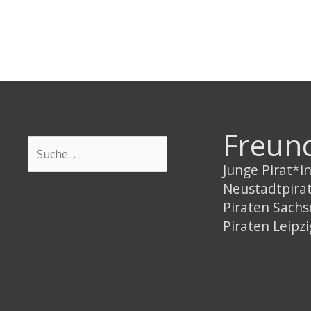
Freun
Suchen
Junge Pirat*
Neustadtpira
Piraten Sach
Piraten Leipzi