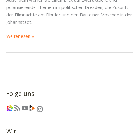
polarisierende Themen im politischen Dresden, die Zukunft
der Filmnächte am Elbufer und den Bau einer Moschee in der
Johannstadt.
„Es
Weiterlesen »
hätte
so
ein
schöner
Faschings-
Podcast
werden
Folge uns
können…“
–
Link
RSS-Feed
YouTube
Link
Instagram
Piratencast
#49
Wir