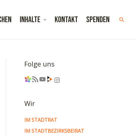
chen
Inhalte
Kontakt
Spenden
Such
Folge uns
Link
RSS-Feed
YouTube
Link
Instagram
Wir
IM STADTRAT
IM STADTBEZIRKSBEIRAT