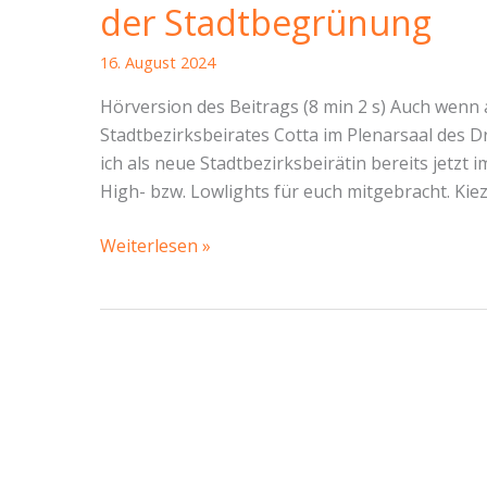
der Stadtbegrünung
16. August 2024
Hörversion des Beitrags (8 min 2 s) Auch wenn 
Stadtbezirksbeirates Cotta im Plenarsaal des
ich als neue Stadtbezirksbeirätin bereits jetzt
High- bzw. Lowlights für euch mitgebracht. Kiez
SBR-
Weiterlesen »
Bericht
Cotta
von
Stephanie
Henkel:
Alte
Fälle,
jede