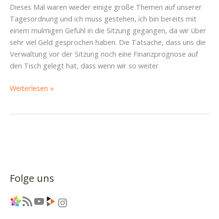
Dieses Mal waren wieder einige große Themen auf unserer
Tagesordnung und ich muss gestehen, ich bin bereits mit
einem mulmigen Gefühl in die Sitzung gegangen, da wir über
sehr viel Geld gesprochen haben. Die Tatsache, dass uns die
Verwaltung vor der Sitzung noch eine Finanzprognose auf
den Tisch gelegt hat, dass wenn wir so weiter
SBR-
Weiterlesen »
Bericht
Cotta
vom
11.
März
2026:
Schonfrist
Folge uns
für
das
Link
RSS-Feed
YouTube
Link
Instagram
Moosmutzelhaus,
Weiterbau