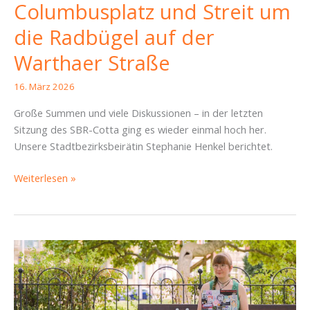
Columbusplatz und Streit um
die Radbügel auf der
Warthaer Straße
16. März 2026
Große Summen und viele Diskussionen – in der letzten
Sitzung des SBR-Cotta ging es wieder einmal hoch her.
Unsere Stadtbezirksbeirätin Stephanie Henkel berichtet.
SBR-
Weiterlesen »
Bericht
Cotta
vom
11.
März
2026:
Schonfrist
für