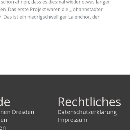
schon ahnen, dass es diesmal wieder etwas länger
en. Das erste Projekt waren die „Johannstädter
 Das ist ein niedrigschwelliger Laienchor, der
de
Rechtliches
innen Dresden
Datenschutzerklärung
ten
Impressum
sen