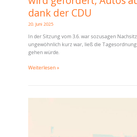
wird gefördert, Autos au
dank der CDU
20. Juni 2025
In der Sitzung vom 3.6. war sozusagen Nachsit
ungewöhnlich kurz war, ließ die Tagesordnung 
gehen würde.
SBR-
Weiterlesen »
Bericht
Altstadt
vom
03.
Juni
2025:
Ehrenamt
wird