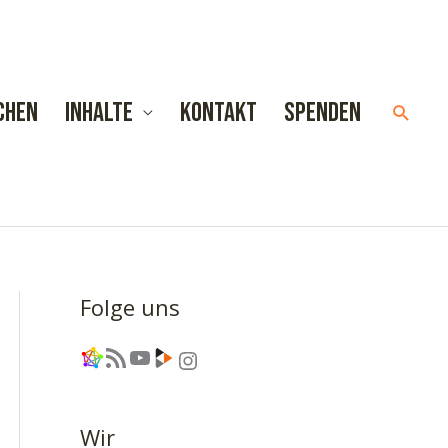
chen
Inhalte
Kontakt
Spenden
Such
Folge uns
Link
RSS-Feed
YouTube
Link
Instagram
Wir