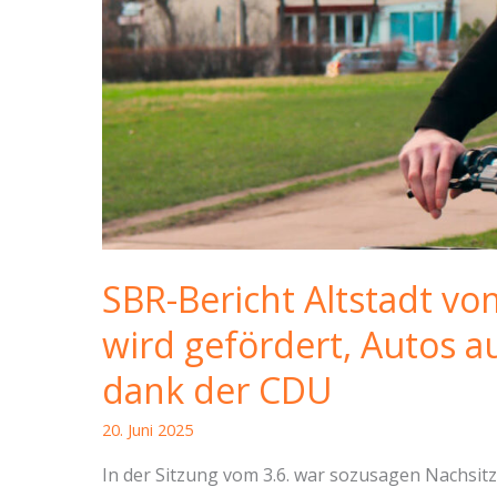
SBR-Bericht Altstadt vo
wird gefördert, Autos au
dank der CDU
20. Juni 2025
In der Sitzung vom 3.6. war sozusagen Nachsit