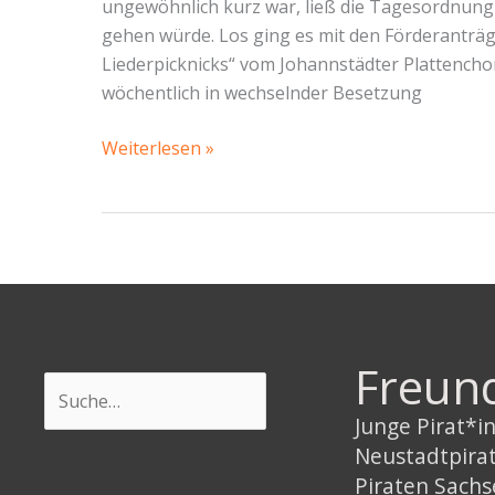
ungewöhnlich kurz war, ließ die Tagesordnung 
gehen würde. Los ging es mit den Förderanträg
Liederpicknicks“ vom Johannstädter Plattenchor.
wöchentlich in wechselnder Besetzung
SBR-
Weiterlesen »
Bericht
Altstadt
vom
03.
Juni
2025:
Ehrenamt
Freun
wird
Suchen
gefördert,
Junge Pirat*
Autos
Neustadtpira
auch?!
Piraten Sach
–