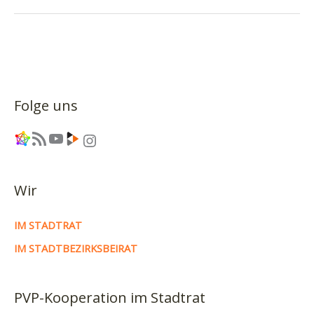
Asylsuchende:
PIRATEN
fordern
Humanität
im
Stadtrat
Folge uns
Link
RSS-Feed
YouTube
Link
Instagram
Wir
IM STADTRAT
IM STADTBEZIRKSBEIRAT
PVP-Kooperation im Stadtrat