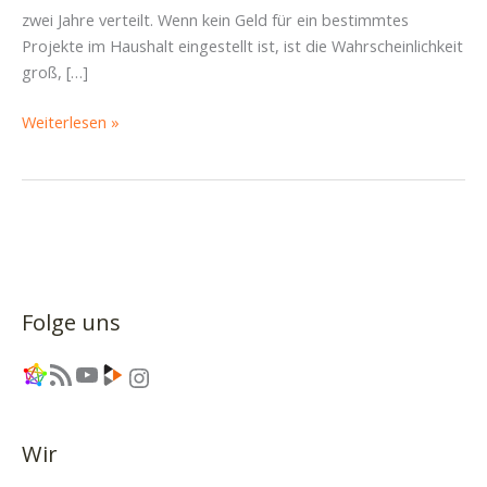
zwei Jahre verteilt. Wenn kein Geld für ein bestimmtes
Projekte im Haushalt eingestellt ist, ist die Wahrscheinlichkeit
groß, […]
Haushalt
Weiterlesen »
im
#staDDrat:
Als
ob
es
den
Klimawandel
Folge uns
nicht
gibt!
Link
RSS-Feed
YouTube
Link
Instagram
Wir