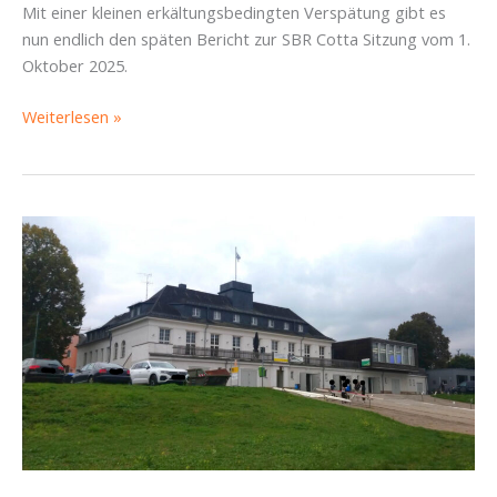
Mit einer kleinen erkältungsbedingten Verspätung gibt es
nun endlich den späten Bericht zur SBR Cotta Sitzung vom 1.
Oktober 2025.
SBR-
Weiterlesen »
Bericht
Cotta
vom
1.
Oktober
2025:
Gekürzte
Finanzen,
Rassismus
und
neue
Bäume
im
Ruderhaus