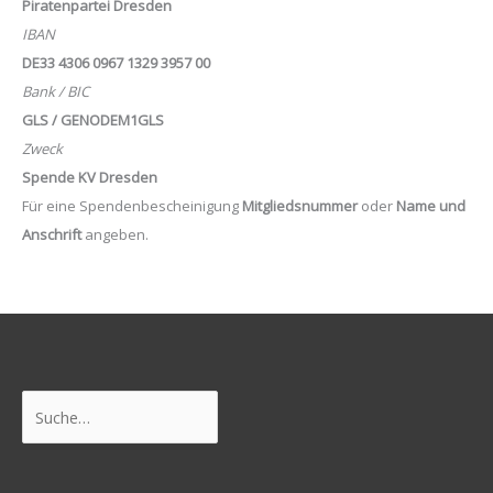
Piratenpartei Dresden
IBAN
DE33 4306 0967 1329 3957 00
Bank / BIC
GLS / GENODEM1GLS
Zweck
Spende KV Dresden
Für eine Spendenbescheinigung
Mitgliedsnummer
oder
Name und
Anschrift
angeben.
Suchen