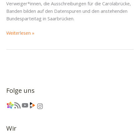
Verweiger*innen, die Ausschreibungen für die Carolabrücke,
Banden bilden auf den Datenspuren und den anstehenden
Bundesparteitag in Saarbrücken.
Köni-
Weiterlesen »
Ausbau,
Busdramen
und
Reisegruppen
nach
Saarbrücken
–
Folge uns
Piratencast
#95
Link
RSS-Feed
YouTube
Link
Instagram
Wir